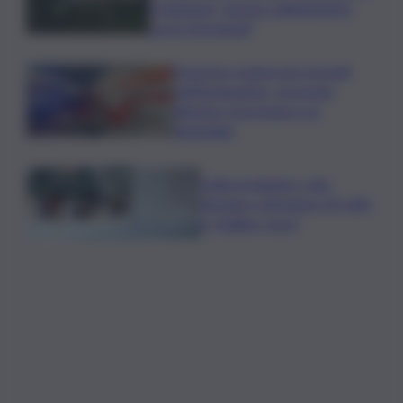
evoluzione, nessun collegamento
con lo Stromboli”
Sorpreso a innescare incendi
nell’Agrigentino, arrestato
86enne: il piromane è ai
domiciliari
Caldo in leggero calo:
domani e domenica 19 città
in “bollino rosso”