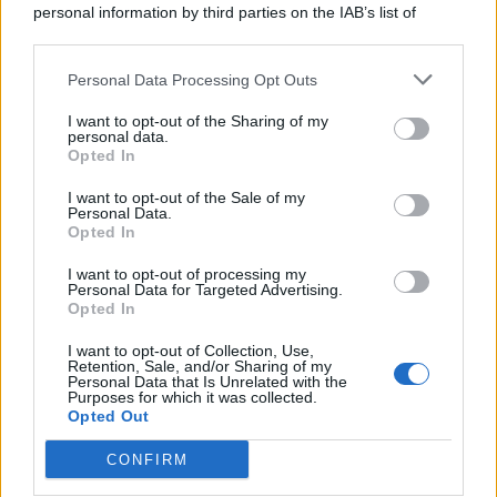
personal information by third parties on the IAB’s list of
© 2026 | Ediservice s.r.l. 95126 Catania – Via Principe
downstream participants.
Nicola, 22 – P.IVA: 01153210875 – Cciaa Catania n.
Personal Data Processing Opt Outs
This information may also be disclosed by us to third parties
01153210875 – Quotidiano di Sicilia usufruisce dei
on the IAB’s List of Downstream Participants that may further
contributi di cui al D.lgs n. 70/2017
I want to opt-out of the Sharing of my
disclose it to other third parties.
personal data.
Opted In
I want to opt-out of the Sale of my
Personal Data.
Chi Siamo
Opted In
Fondazione Etica e Valori Marilù Tregua
Fondatore Carlo Alberto Tregua
Lavora con noi
I want to opt-out of processing my
Personal Data for Targeted Advertising.
Gerenza
Opted In
I want to opt-out of Collection, Use,
Retention, Sale, and/or Sharing of my
Personal Data that Is Unrelated with the
Purposes for which it was collected.
Opted Out
Scarica l’app
CONFIRM
Privacy Policy
Preferenze Privacy