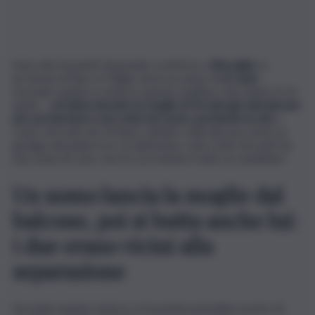
Sono dei momenti di grande sconforto a
Bisceglie
, in
provincia di Bari, in Puglia, dove un uomo di
61 anni
–
secondo quanto è emerso questa mattina, mercoledì 15 di
aprile –
avrebbe lanciato la moglie di 54 anni giù dal balcone
per poi lanciarsi a sua volta nel vuoto, perdendo la vita.
I
corpi, ritrovati uno di fianco all’altro sulla discesa vicino al
garage del palazzo in cui abitavano, sono stati ritrovati da
una vicina di casa, che ha raccontato il tutto ai carabinieri.
Un uomo lancia la moglie dal
balcone, poi si butta anche lui:
i due erano vicini alla
separazione
Secondo quanto emerso, il movente potrebbe essere di