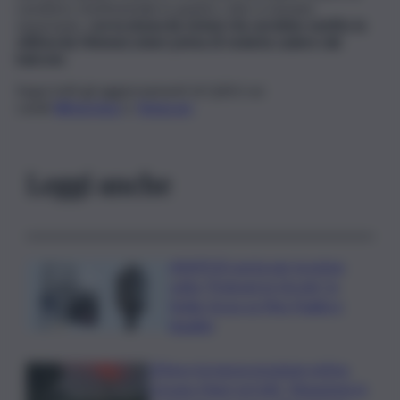
carattere sentimentale in quanto i due si stavano
separando,
con la donna (la vicina) che avrebbe sentito la
vittima (la 54enne) urlare prima di vederla cadere dal
balcone.
Segui tutti gli aggiornamenti di
QdS.it
sui
canali
WhatsApp
e
Telegram
Leggi anche
ASSIPOD porta per la prima
volta “Podcast in Circolo” in
Sicilia: focus su Pino Puglisi e
legalità
L’Etna e la nuova eruzione estiva.
Corsaro (Ingv) al QdS: “Situazione in