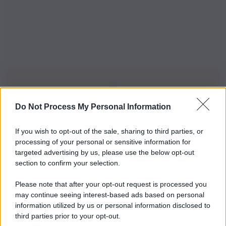
Do Not Process My Personal Information
Iscriviti alla nostra Newsletter
If you wish to opt-out of the sale, sharing to third parties, or
Iscriviti alla nostra newsletter per non perdere le ultime
processing of your personal or sensitive information for
novità
targeted advertising by us, please use the below opt-out
section to confirm your selection.
Iscriviti Ora
Please note that after your opt-out request is processed you
may continue seeing interest-based ads based on personal
information utilized by us or personal information disclosed to
third parties prior to your opt-out.