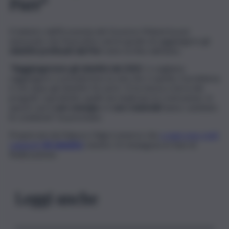
Pnrr”
Il ministro dell’Economia del Governo Meloni ha poi
assicurato che l’esecutivo sarà in grado di raggiungere gli
obiettivi prefissati dal Pnrr
entro la fine dell’anno.
“
Raggiungeremo gli obiettivi del 2022
. Li vogliamo
raggiungere e prenderemo la rata che ci spetta. Il problema
è che dopo gli obiettivi ‘di carta’ c’è la messa a terra dei
progetti, soprattutto quelli che implicano la costruzione. In
questi casi il
caro energia
e il
caro materiali
hanno cambiato
le condizioni”, ha precisato.
Proprio ieri da Palazzo Chigi è emerso che
a oggi sono stati
raggiunti
40 obiettivi
, mentre 15 rimangono in fase di
finalizzazione.
Leggi anche