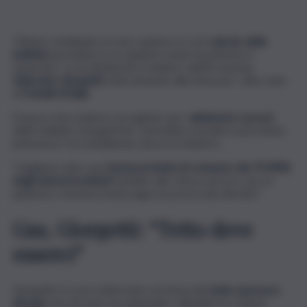
“Stiamo studiando un meccanismo in cui il
calcolo della
bolletta
dovrebbe in un qualche modo incentivare il
risparmio”. Lo ha dichiarato il ministro dell’Economia,
Giancarlo Giorgetti
, intervenendo alla festa per i dieci anni
di
Fratelli d’Italia
.
Il nuovo meccanismo escogitato per
calmierare i prezzi
delle bollette energetiche “potrebbe esordire la prossima
primavera”, ha sottolineato ancora il ministro.
“Vogliamo dare una
fascia protetta di consumo del 70-80%
degli anni precedenti
tutelato allo stesso prezzo, poi se
qualcuno consuma di più paga un prezzo più elevato”.
Gas, Giorgetti: “Tetto deve
esserci”
Giorgetti si è poi soffermato sul tema del
tetto al prezzo
del gas
che da mesi sta animando i dibattiti tra Unione