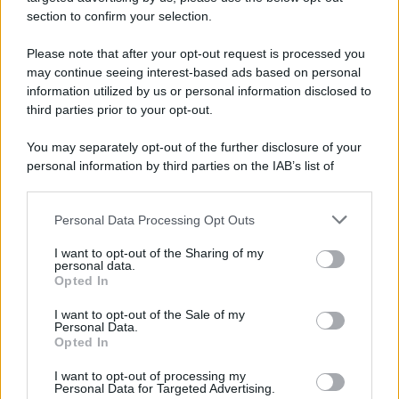
section to confirm your selection.
Iscriviti Ora
Please note that after your opt-out request is processed you
may continue seeing interest-based ads based on personal
information utilized by us or personal information disclosed to
third parties prior to your opt-out.
You may separately opt-out of the further disclosure of your
personal information by third parties on the IAB’s list of
© 2026 | Ediservice s.r.l. 95126 Catania – Via Principe
downstream participants.
Nicola, 22 – P.IVA: 01153210875 – Cciaa Catania n.
Personal Data Processing Opt Outs
This information may also be disclosed by us to third parties
01153210875 – Quotidiano di Sicilia usufruisce dei
on the IAB’s List of Downstream Participants that may further
contributi di cui al D.lgs n. 70/2017
I want to opt-out of the Sharing of my
disclose it to other third parties.
personal data.
Opted In
I want to opt-out of the Sale of my
Personal Data.
Chi Siamo
Opted In
Fondazione Etica e Valori Marilù Tregua
Fondatore Carlo Alberto Tregua
Lavora con noi
I want to opt-out of processing my
Personal Data for Targeted Advertising.
Gerenza