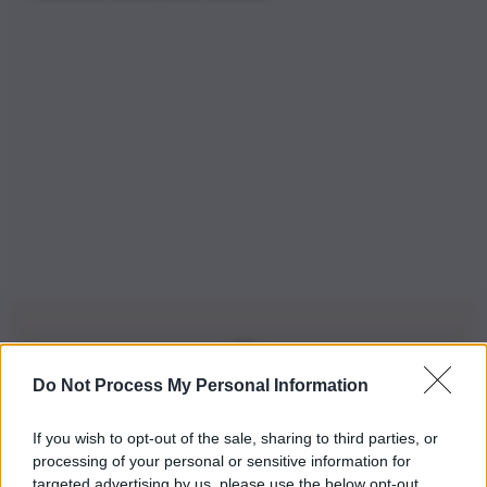
Do Not Process My Personal Information
Iscriviti alla nostra Newsletter
If you wish to opt-out of the sale, sharing to third parties, or
Iscriviti alla nostra newsletter per non perdere le ultime
processing of your personal or sensitive information for
novità
targeted advertising by us, please use the below opt-out