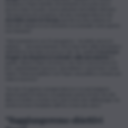
Europea e Paesi membri. Al momento l’accordo non è
ancora stato trovato, ma la soluzione dovrebbe derivare
“da una presa di coscienza, da una consapevolezza che
dovrebbe esserci in Europa
, perché un meccanismo di
mercato classico in un momento eccezionale come questo
non funziona”.
“Nel momento in cui c’è una guerra – ha detto ancora il
ministro – non puoi pensare che il mercato della domanda e
dell’offerta facciano un prezzo fair. No, quello
è un prezzo
drogato da situazioni eccezionali e dalla speculazione
. E,
quindi, i diversi Paesi Ue invece che farsi concorrenza tra
loro, aumentando il prezzo, dovrebbero concertare come
fanno i Paesi produttori con l’Opec una politica comune per
ridurre il prezzo”.
“Se non c’è questa consapevolezza e se permangono
diversi punti di vista in cui qualcuno pensa di fare da solo,
allora si mette a rischio non solo il mercato dell’energia, ma
anche la trave fondante dell’Ue, il mercato unico”.
“Raggiungeremo obiettivi