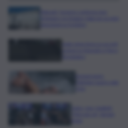
Migranti, Governo conferma stop
Schengen con Spagna: Italia non accetta
imposizioni su frontiere
Sogin: bene Arera su acconti
sospesi su Deposito e Parco
Tecnologico
Europei nuoto,
Paltrinieri quarto nella
3 km
Calcio, Juve, Spalletti:
“Mercato ok”, domani
l’Inter