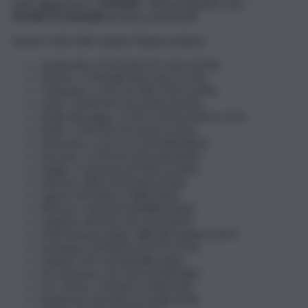
dato aggiornato a
574.649
. I dimessi/guariti sono
35.545
(
17.153.636
da inizio pandemia).
Questi i dati delle singole Regioni italiane:
Lombardia: 2.957.633 (57.116) (1.920);
Veneto: 1.796.089 (40.176) (1.174);
Campania: 1.755.121 (82.735) (1.499);
Lazio: 1.640.292 (121.639) (2.634);
Emilia-Romagna: 1.525.174 (26.334) (1.725);
Sicilia: 1.243.952 (52.562) (1.551);
Piemonte: 1.221.117 (29.548) (801);
Toscana: 1.176.072 (29.630) (605);
Puglia: 1.163.666 (25.095) (1.433);
Marche: 484.110 (3.662) (334);
Liguria: 461.063 (7.588) (362);
Abruzzo: 416.959 (18.886) (362);
Calabria: 402.052 (31.316) (447);
Friuli Venezia Giulia: 388.181 (6.862) (197);
Sardegna: 329.830 (14.977) (753);
Umbria: 295.154 (8.648) (302);
P.A. Bolzano: 222.243 (2.309) (83);
P.A. Trento: 170.645 (1.909) (59);
Basilicata: 141.463 (11.358) (230);