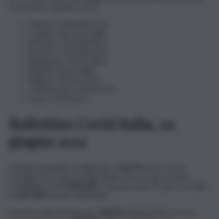
incremento rispetto a ieri):
Palermo: 298.600 (772);
Catania: 262.312 (528);
Messina: 176.604 (93);
Siracusa: 114.158 (131);
Agrigento: 97.655 (85);
Trapani: 95.417 (84);
Ragusa: 90.322 (122);
Caltanissetta: 73.434 (52);
Enna: 35.450 (19).
Bollettino Covid Italia, 20
giugno 2022
A livello nazionale, si registrano +
16.571
nuovi casi di
contagio da Covid-19 nelle ultime 24 ore, per un dato
complessivo di
17.896.065
. I decessi sono 59, per un totale
di
167.780
da inizio pandemia.
Si nota un decremento di
–
18.699
attuali positivi, con un