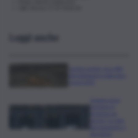
Molise: 68.052 (1.843) (91);
Valle d’Aosta: 37.197 (456) (9).
Leggi anche
Caretta caretta, circa 280
nidi individuati in Italia dopo
record 2025
Quando arriva
l’assegno di
inclusione ad
agosto? Le date
del pagamento e
dei rinnovi