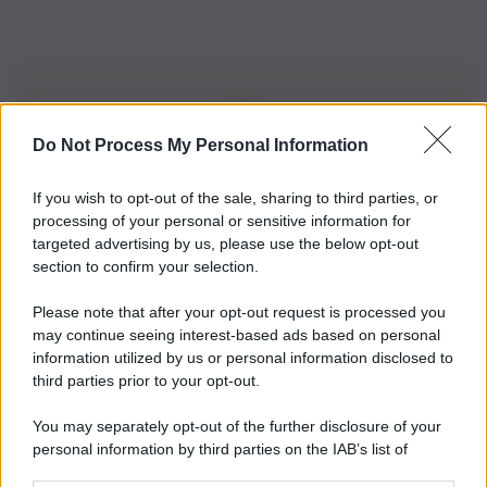
Do Not Process My Personal Information
Iscriviti alla nostra Newsletter
If you wish to opt-out of the sale, sharing to third parties, or
Iscriviti alla nostra newsletter per non perdere le ultime
processing of your personal or sensitive information for
novità
targeted advertising by us, please use the below opt-out
section to confirm your selection.
Iscriviti Ora
Please note that after your opt-out request is processed you
may continue seeing interest-based ads based on personal
information utilized by us or personal information disclosed to
third parties prior to your opt-out.
You may separately opt-out of the further disclosure of your
personal information by third parties on the IAB’s list of
© 2026 | Ediservice s.r.l. 95126 Catania – Via Principe
downstream participants.