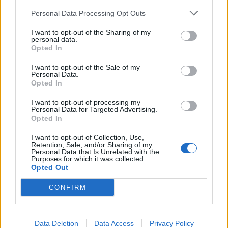
Nicola, 22 – P.IVA: 01153210875 – Cciaa Catania n.
Personal Data Processing Opt Outs
This information may also be disclosed by us to third parties
01153210875 – Quotidiano di Sicilia usufruisce dei
on the IAB’s List of Downstream Participants that may further
contributi di cui al D.lgs n. 70/2017
I want to opt-out of the Sharing of my
disclose it to other third parties.
personal data.
Opted In
I want to opt-out of the Sale of my
Personal Data.
Chi Siamo
Opted In
Fondazione Etica e Valori Marilù Tregua
Fondatore Carlo Alberto Tregua
Lavora con noi
I want to opt-out of processing my
Personal Data for Targeted Advertising.
Gerenza
Opted In
I want to opt-out of Collection, Use,
Retention, Sale, and/or Sharing of my
Personal Data that Is Unrelated with the
Purposes for which it was collected.
Opted Out
Scarica l’app
CONFIRM
Privacy Policy
Preferenze Privacy
Data Deletion
Data Access
Privacy Policy