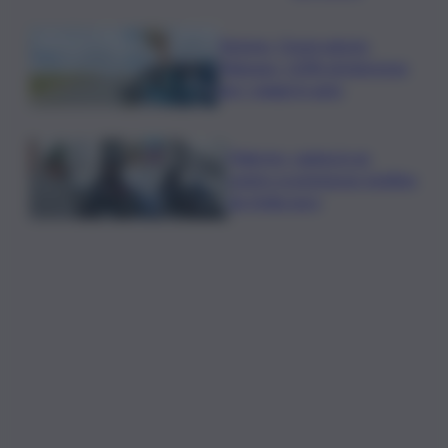
Turismo, Osservatorio
Telepass: +20% di interesse
per i viaggi in auto
Palermo, rapina in un
centro scommesse: bottino
da 5mila euro