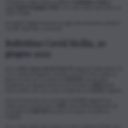
Il Ministero della Salute ha diffuso il
bollettino Covid
di
oggi,
lunedì 20 giugno 2022
, con i dati relativi alla Sicilia e al
resto d’Italia.
Di seguito l’aggiornamento di oggi sulla situazione sanitaria
a livello regionale e nazionale.
Bollettino Covid Sicilia, 20
giugno 2022
Sono
1.551 i nuovi casi di Covid-19
registrati nelle ultime 24
ore in Sicilia (la Regione comunica che 453 sono relativi ai
giorni scorsi), per un totale di
1.243.952
casi da inizio
pandemia. Si segnala anche un incremento di
858
attuali
nuovi positivi, per una conta complessiva di
52.562
soggetti.
Ancora 6 decessi, per un totale di
11.121
soggetti che
hanno perso la vita. Sono
1.022
i nuovi dimessi\guariti, per
un totale di
1.180.269
persone che hanno sconfitto la
malattia.
Ecco i dati relativi alle singole province siciliane (totale casi,