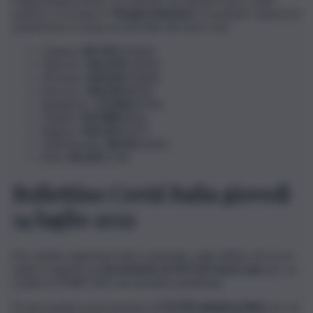
mentre si trovano in
Terapia Intensiva
51 pazienti. Questa la
ripartizione su base provinciale dei nuovi casi:
Catania:
347.351
(2562)
Palermo:
341.476
(2335)
Messina:
200.345
(1000)
Siracusa:
130.230
(870)
Agrigento:
112.863
(970)
Trapani:
107.688
(816)
Ragusa:
102.014
(537)
Caltanissetta:
80.551
(426)
Enna:
40.103
(176)
Bollettino Covid Italia giovedì
14 luglio 2022
Per quanto riguarda il dato nazionale, nelle ultime 24 ore in
Italia si registra un
incremento di 107.122 nuovi casi
, per un
totale di 19.887.543 casi da inizio pandemia.
Si nota anche un incremento di
31.535 attuali positivi
, per un