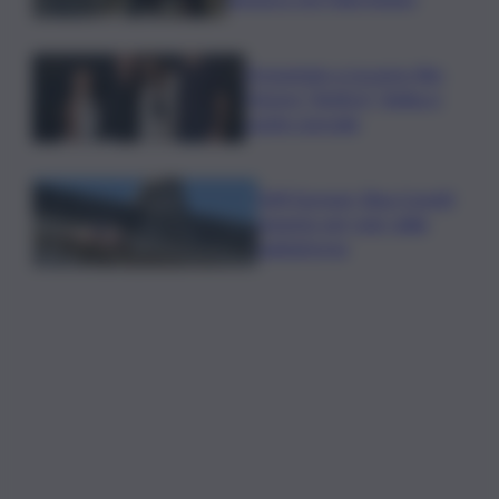
Presentato a Locarno film
Totorici “Ketticé”, Bellucci
ospite speciale
Tuffi Europei, Elisa Cosetti
argento nel ‘volo’ dalla
piattaforma