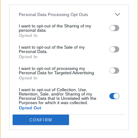
downstream participants.
Nicola, 22 – P.IVA: 01153210875 – Cciaa Catania n.
Personal Data Processing Opt Outs
This information may also be disclosed by us to third parties
01153210875 – Quotidiano di Sicilia usufruisce dei
on the IAB’s List of Downstream Participants that may further
contributi di cui al D.lgs n. 70/2017
I want to opt-out of the Sharing of my
disclose it to other third parties.
personal data.
Opted In
I want to opt-out of the Sale of my
Personal Data.
Chi Siamo
Opted In
Fondazione Etica e Valori Marilù Tregua
Fondatore Carlo Alberto Tregua
Lavora con noi
I want to opt-out of processing my
Personal Data for Targeted Advertising.
Gerenza
Opted In
I want to opt-out of Collection, Use,
Retention, Sale, and/or Sharing of my
Personal Data that Is Unrelated with the
Purposes for which it was collected.
Opted Out
Scarica l’app
CONFIRM
Privacy Policy
Preferenze Privacy