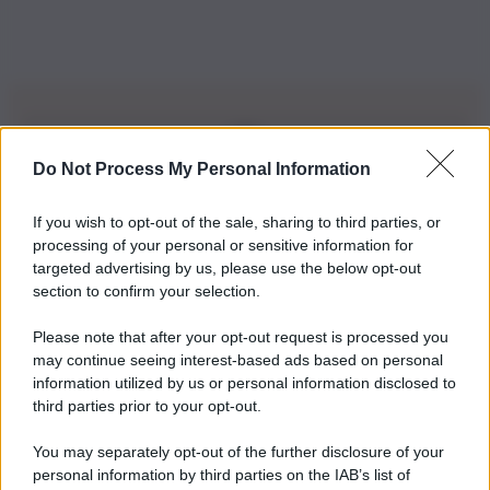
Do Not Process My Personal Information
Iscriviti alla nostra Newsletter
If you wish to opt-out of the sale, sharing to third parties, or
Iscriviti alla nostra newsletter per non perdere le ultime
processing of your personal or sensitive information for
novità
targeted advertising by us, please use the below opt-out
section to confirm your selection.
Iscriviti Ora
Please note that after your opt-out request is processed you
may continue seeing interest-based ads based on personal
information utilized by us or personal information disclosed to
third parties prior to your opt-out.
You may separately opt-out of the further disclosure of your
personal information by third parties on the IAB’s list of
© 2026 | Ediservice s.r.l. 95126 Catania – Via Principe