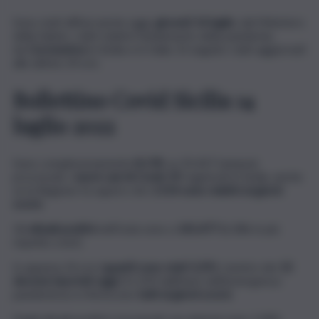
Sono stati diffusi anche oggi,
giovedì 14 luglio
, dal Ministero
della Salute, i dati relativi l’andamento della pandemia
da
Coronavirus
in Sicilia e in Italia. Di seguito i dati aggiornati
alle ultime 24 ore.
Bollettino Covid Sicilia 14
luglio 2022
Sono complessivamente
8.178
, su 35.437 tamponi
processati, i
nuovi casi di Covid-19
registrati in Sicilia, anche
se la Regione fa sapere che
1.514 sono relativi ai giorni
scorsi
.
Gli
attuali positivi
nell’Isola sono a
141.477
(6.386 in più
rispetto a ieri).
In appena 24 ore
i guariti sono stati 3.291
, mentre dei
15
decessi riportati oggi
(11.359 dall’inizio dell’emergenza
pandemica) si riferiscono
tutti ai giorni scorsi
.
Degli attuali positivi i ricoverati con sintomi sono 1.000,