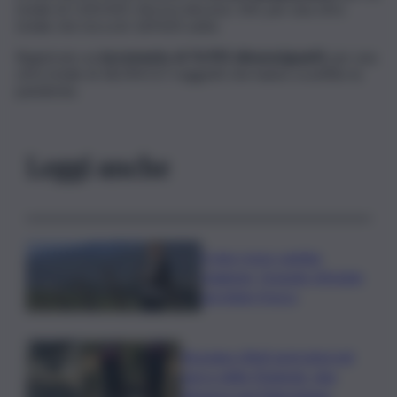
totale di 1.423.425. Ancora decessi, 105, per una cifra
totale che tocca le 169.601 unità.
Registrato un
incremento di 76.992 dimessi/guariti
, per una
cifra totale di 18.294.517 soggetti che hanno sconfitto la
pandemia.
Leggi anche
Il vino rosso cambia
stagione, Grassini: d’estate
servitelo fresco
Bruciano rifiuti pericolosi nel
parco delle Madonie, due
denunce nel Palermitano