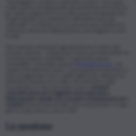
“Parcheggiare a Catania è diventato un lusso. Tra la quasi
totale assenza di stalli gratuiti, gli aumenti previsti da Amts
per quelli a pagamento e la totale assenza di qualsiasi tipo
di agevolazioni, sta mettendo in difficoltà le fasce più
vulnerabili.” Così Bonaccorso in una nota dove denuncia la
situazione dei pochi stalli gratuiti per parcheggiare le auto
in città.
Non mancano riferimenti agli aumenti per le strisce blu
previste da Amts: “Catania deve essere una città vivibile ed
economicamente sostenibile. E a garantire questa
sostenibilità ci dovrebbe pensare
l’Amministrazione
. Che
sembra infischiarsene invece, come quando ha permesso a
Amts di aggiornare orari e tariffe della sosta: dal primo di
settembre la prima ora è salita a 90 centesimi e dalla
seconda fino a 1 euro nel centro storico.
Aumenti
consentiti anche per il tagliando mezza giornata e
l’abbonamento mensile che è previsto esclusivamente per i
residenti.
Aumenti piccoli sulla carta ma grandi per chi ogni
giorno studia, lavora o vive in città”.
La mozione