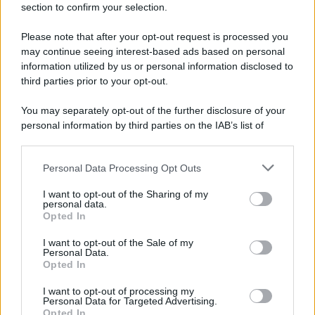
section to confirm your selection.
Iscriviti Ora
Please note that after your opt-out request is processed you
may continue seeing interest-based ads based on personal
information utilized by us or personal information disclosed to
third parties prior to your opt-out.
You may separately opt-out of the further disclosure of your
personal information by third parties on the IAB’s list of
© 2026 | Ediservice s.r.l. 95126 Catania – Via Principe
downstream participants.
Nicola, 22 – P.IVA: 01153210875 – Cciaa Catania n.
Personal Data Processing Opt Outs
This information may also be disclosed by us to third parties
01153210875 – Quotidiano di Sicilia usufruisce dei
on the IAB’s List of Downstream Participants that may further
contributi di cui al D.lgs n. 70/2017
I want to opt-out of the Sharing of my
disclose it to other third parties.
personal data.
Opted In
I want to opt-out of the Sale of my
Personal Data.
Chi Siamo
Opted In
Fondazione Etica e Valori Marilù Tregua
Fondatore Carlo Alberto Tregua
Lavora con noi
I want to opt-out of processing my
Personal Data for Targeted Advertising.
Gerenza
Opted In