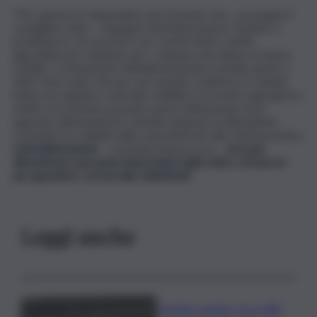
“Per questo ho depositato una mozione che – prosegue il
consigliere dem – impegna l’amministrazione Trantino a
predisporre, di concerto con i vertici Amts, tariffe
agevolate per studenti, per i catanesi che hanno un basso
reddito, e l’estensione dell’abbonamento mensile anche a
tutti i fuori sede che pur non avendo residenza a Catania
hanno un regolare contratto d’affitto e la vivono ogni giorno.
Inoltre, la mozione prevede anche l’attivazione di un
apposito abbonamento mensile dedicato ai dipendenti
comunali con validità nelle zone limitrofe alle sedi lavorative.
L’amministrazione
– conclude Bonaccorso –
non può
dimenticare una parte importante della città o chi lavora
per garantire i servizi alla collettività”
.
Leggi anche
Caretta caretta, circa 280