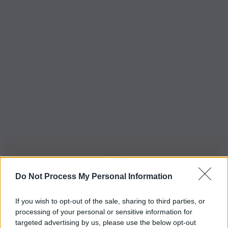
Do Not Process My Personal Information
Iscriviti alla nostra Newsletter
If you wish to opt-out of the sale, sharing to third parties, or
Iscriviti alla nostra newsletter per non perdere le ultime
processing of your personal or sensitive information for
novità
targeted advertising by us, please use the below opt-out