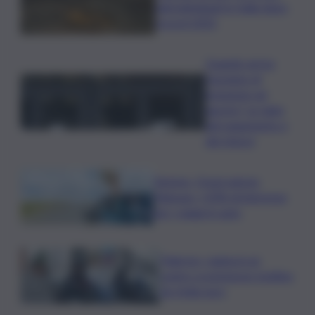
nidi individuati in Italia dopo
record 2025
Quando arriva
l’assegno di
inclusione ad
agosto? Le date
del pagamento e
dei rinnovi
Turismo, Osservatorio
Telepass: +20% di interesse
per i viaggi in auto
Palermo, rapina in un
centro scommesse: bottino
da 5mila euro