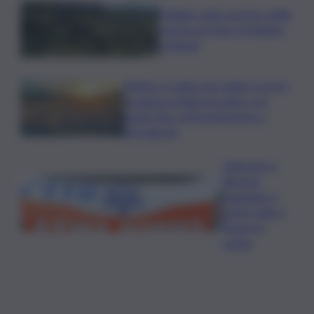
Follador wine sponsor della
mostra di Heinz Schattner
a Napoli
Meteo, il caldo non molla: in arrivo
la quarta ondata di calore con
punte fino a 40 gradi anche a
Ferragosto
Disgrazia a
Riposto:
bagnante si
sente male e
muore in
acqua