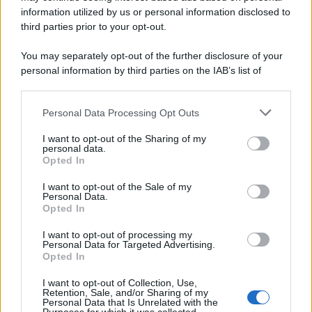
information utilized by us or personal information disclosed to
third parties prior to your opt-out.
You may separately opt-out of the further disclosure of your
personal information by third parties on the IAB’s list of
© 2026 | Ediservice s.r.l. 95126 Catania – Via Principe
downstream participants.
Nicola, 22 – P.IVA: 01153210875 – Cciaa Catania n.
Personal Data Processing Opt Outs
This information may also be disclosed by us to third parties
01153210875 – Quotidiano di Sicilia usufruisce dei
on the IAB’s List of Downstream Participants that may further
contributi di cui al D.lgs n. 70/2017
I want to opt-out of the Sharing of my
disclose it to other third parties.
personal data.
Opted In
I want to opt-out of the Sale of my
Personal Data.
Chi Siamo
Opted In
Fondazione Etica e Valori Marilù Tregua
Fondatore Carlo Alberto Tregua
Lavora con noi
I want to opt-out of processing my
Personal Data for Targeted Advertising.
Gerenza
Opted In
I want to opt-out of Collection, Use,
Retention, Sale, and/or Sharing of my
Personal Data that Is Unrelated with the