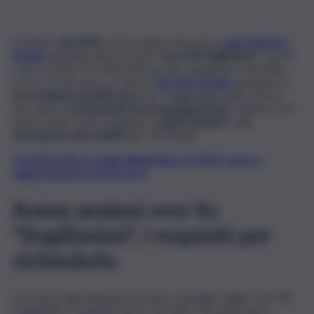
A partire
dal 2025
, sarà in vigore una nuova
agevolazione
fiscale
destinata alle persone
“over 80 fragilissime”
. Ma di
cosa si tratta? Prevista dal Decreto legislativo n.29 dello
scorso 15 di marzo, ovvero il
Decreto anziani
, parliamo di
un contributo da 850 euro
che si aggiungerà alla somma
percepita dall’
indennità di accompagnamento
. Questa, non
sarà in alcun modo soggetto a
pignoramenti
o alla
formazione del reddito
per i fini fiscali.
Iscriviti gratis al canale WhatsApp di QdS.it, news e
aggiornamenti CLICCA QUI
Bonus anziani over 80
“fragilissimi”, i requisiti per
richiederlo
Una nuova agevolazione fiscale a sostegno degli “over 80
fragilissimi” è quindi in arrivo nel 2025. Ma quali sono i