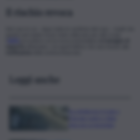
Il rischio revoca
Nel caso in cui – dopo tutte le verifiche del caso – risulti che
quanto percepito fosse stato utilizzato per altri scopi,
l’
INPS
procederà con la revoca immediata dell’
assegno di
supporto
all’anziano, con quest’ultimo che sarà tenuto alla
restituzione
della somma intascata.
Leggi anche
Accoltellarono il rivale a
Marsala: padre e figlio
finiscono ai domiciliari