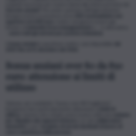
requisiti necessari per essere idonei alla misura prevista dal
Decreto anziani?
Per poter usufruire dell’agevolazione,
bisogna essere in possesso di un
ISEE sociosanitario non
superiore ai 6.000 euro.
Inoltre, bisognerà essere già
titolare di
indennità di accompagnamento
o – in alternativa
–
avere tutti gli estremi per poterla richiederla.
Il
bonus anziani
in questione, inoltre, sarà disponibile
dal
2025 fino al 31 dicembre del 2026.
Bonus anziani over 80 da 850
euro: attenzione ai limiti di
utilizzo
Tuttavia, nel cosiddetto “bonus over 80 fragilissimi”,
bisognerà fare particolarmente attenzione ai
limiti di
utilizzo.
Questa cifra, infatti, potrà essere utilizzata
soltanto
per stipulare dei rapporti di lavoro
con dei
collaboratori
domestici
o per l
‘acquisto di servizi destinati al lavoro di
cura e assistenza della persona.