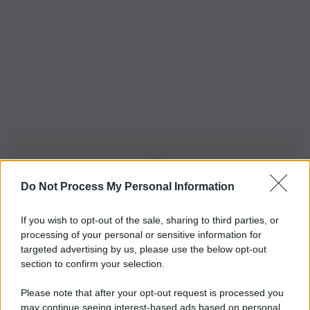
Do Not Process My Personal Information
Iscriviti alla nostra Newsletter
If you wish to opt-out of the sale, sharing to third parties, or
Iscriviti alla nostra newsletter per non perdere le ultime
processing of your personal or sensitive information for
novità
targeted advertising by us, please use the below opt-out
section to confirm your selection.
Iscriviti Ora
Please note that after your opt-out request is processed you
may continue seeing interest-based ads based on personal