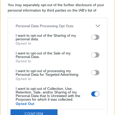
You may separately opt-out of the further disclosure of your
personal information by third parties on the IAB’s list of
© 2026 | Ediservice s.r.l. 95126 Catania – Via Principe
downstream participants.
Nicola, 22 – P.IVA: 01153210875 – Cciaa Catania n.
Personal Data Processing Opt Outs
This information may also be disclosed by us to third parties
01153210875 – Quotidiano di Sicilia usufruisce dei
on the IAB’s List of Downstream Participants that may further
contributi di cui al D.lgs n. 70/2017
I want to opt-out of the Sharing of my
disclose it to other third parties.
personal data.
Opted In
I want to opt-out of the Sale of my
Personal Data.
Chi Siamo
Opted In
Fondazione Etica e Valori Marilù Tregua
Fondatore Carlo Alberto Tregua
Lavora con noi
I want to opt-out of processing my
Personal Data for Targeted Advertising.
Gerenza
Opted In
I want to opt-out of Collection, Use,
Retention, Sale, and/or Sharing of my
Personal Data that Is Unrelated with the
Purposes for which it was collected.
Opted Out
Scarica l’app
CONFIRM