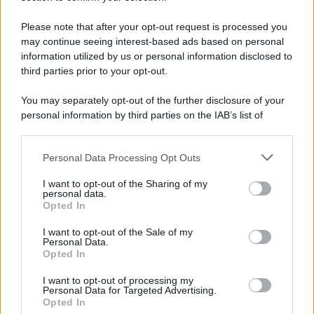
Iscriviti Ora
Please note that after your opt-out request is processed you
may continue seeing interest-based ads based on personal
information utilized by us or personal information disclosed to
third parties prior to your opt-out.
You may separately opt-out of the further disclosure of your
personal information by third parties on the IAB’s list of
© 2026 | Ediservice s.r.l. 95126 Catania – Via Principe
downstream participants.
Nicola, 22 – P.IVA: 01153210875 – Cciaa Catania n.
Personal Data Processing Opt Outs
This information may also be disclosed by us to third parties
01153210875 – Quotidiano di Sicilia usufruisce dei
on the IAB’s List of Downstream Participants that may further
contributi di cui al D.lgs n. 70/2017
I want to opt-out of the Sharing of my
disclose it to other third parties.
personal data.
Opted In
I want to opt-out of the Sale of my
Personal Data.
Chi Siamo
Opted In
Fondazione Etica e Valori Marilù Tregua
Fondatore Carlo Alberto Tregua
Lavora con noi
I want to opt-out of processing my
Personal Data for Targeted Advertising.
Gerenza
Opted In