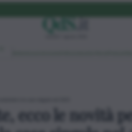
venerdì 7 agosto 2026
Ambiente
Lavoro
Economia
Politica
Cultura
Dai Mercati
Podcast
Vid
condomini e la case singole nel 2025
e, ecco le novità pe