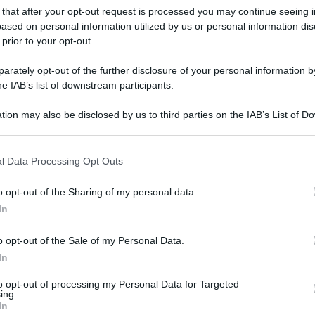
 that after your opt-out request is processed you may continue seeing i
ased on personal information utilized by us or personal information dis
e arrivava fino al 90% di detrazione fiscale, non esiste più
 prior to your opt-out.
nuare a ottenere
detrazioni
per il rifacimento della facciata
 si è però ridotta anche per i condomini, che nel 2024
rately opt-out of the further disclosure of your personal information by
iori.
he IAB’s list of downstream participants.
nel 2025
tion may also be disclosed by us to third parties on the IAB’s List of 
 that may further disclose it to other third parties.
l 2023. È stato uno dei primi a essere annullato per far
uscite dovute ai
bonus edilizi.
Rimangono però tre diverse
l Data Processing Opt Outs
a disposizione
dopo l’applicazione delle modifiche
o opt-out of the Sharing of my personal data.
In
e degli interventi di miglioramento di una casa;
icienza energetica dell’abitazione attraverso interventi di
o opt-out of the Sale of my Personal Data.
 aree a rischio per interventi che riguardano la prevenzione
In
to opt-out of processing my Personal Data for Targeted
i possono utilizzare i primi due, quindi il
bonus
ing.
 entrambi sono cambiate nettamente rispetto al 2024. In
In