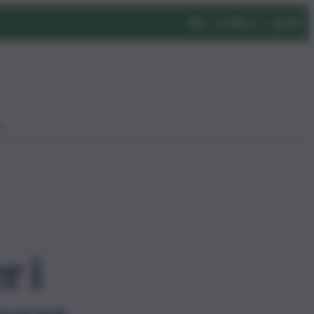
eo
r i