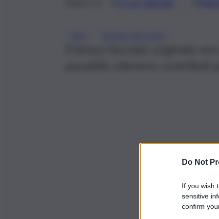
Google
Discover
Fonti 
Seguici su
, 
2025
BONUS FACCIATE
Il bonus facciate originale non
possibile ottenere contributi pe
Do Not Pr
If you wish 
sensitive in
confirm your