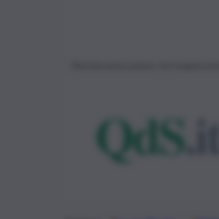
Ristrutturazione palazzo, foto imagoecono