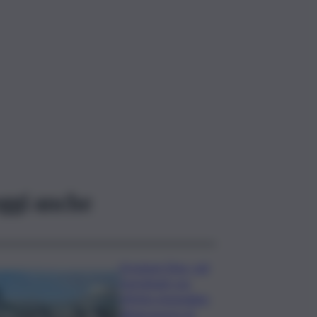
ggi anche
Eruzione Etna, voli
ripristinati con
effetto immediato
all’aeroporto di