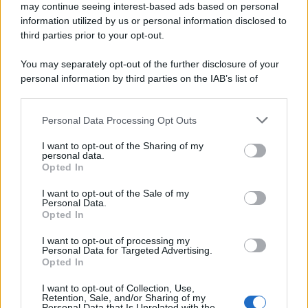
may continue seeing interest-based ads based on personal
information utilized by us or personal information disclosed to
third parties prior to your opt-out.
You may separately opt-out of the further disclosure of your
personal information by third parties on the IAB’s list of
© 2026 | Ediservice s.r.l. 95126 Catania – Via Principe
downstream participants.
Nicola, 22 – P.IVA: 01153210875 – Cciaa Catania n.
Personal Data Processing Opt Outs
This information may also be disclosed by us to third parties
01153210875 – Quotidiano di Sicilia usufruisce dei
on the IAB’s List of Downstream Participants that may further
contributi di cui al D.lgs n. 70/2017
I want to opt-out of the Sharing of my
disclose it to other third parties.
personal data.
Opted In
I want to opt-out of the Sale of my
Personal Data.
Chi Siamo
Opted In
Fondazione Etica e Valori Marilù Tregua
Fondatore Carlo Alberto Tregua
Lavora con noi
I want to opt-out of processing my
Personal Data for Targeted Advertising.
Gerenza
Opted In
I want to opt-out of Collection, Use,
Retention, Sale, and/or Sharing of my
Personal Data that Is Unrelated with the