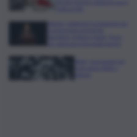
entrate: l’esperto spiega di cosa si
tratta al QdS
Regione, pubblicate le graduatorie per
le progressioni verticali dei
dipendenti. Schifani e Ingala: “Passo
per valorizzare il personale interno”
Rifiuti, come gestire nel
modo giusto RAEE e
batterie