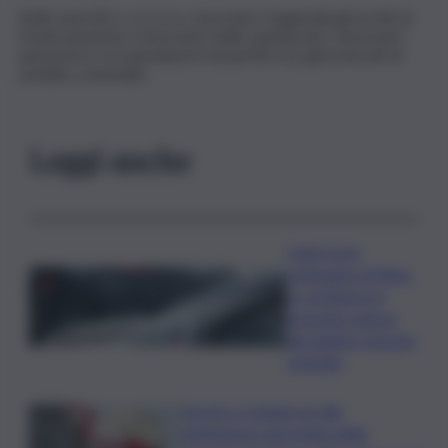
Nello specifico: co.co.co.; lavoratori stagionali; gli iscritti al
Fondo pensione e lavoratori dello spettacolo; i lavoratori
autonomi e occasionali privi di partita Iva; gli incaricati di
vendite a domicilio.
Leggi anche
Colpi tra le
campagne di Riesi,
si costituisce il
presunto autore
del duplice tentato
omicidio
Anche a Catania ok alla
definizione agevolata delle