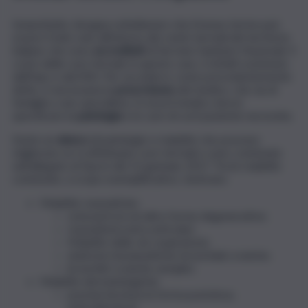
Innanzitutto, bisogna sottolineare che il bonus terme può
essere fruito solo all’interno dei centri termali del territorio
italiano che sono
accreditati
al Servizio Sanitario Nazionali. Il
costo delle cure termali, in questo caso, è infatti sostenuto
dall’Inps e dal SSN. Per accedervi, come precedentemente
detto, è necessaria la
prescrizione
del medico, che sia di
famiglia o uno specialista. In essa il medico dovrà
specificare la
patologia
e le cure di cui il paziente necessita.
Esiste un
elenco
di patologie e malattie che possono
migliorare se si effettuano cure termali e sono contenute
nell’allegato al Dpcm del 12 gennaio 2017. Tra le malattie
contenute, a scopo esemplificativo, rientrano:
Malattie reumatiche:
osteoartrosi ed altre forme degenerative;
reumatismi extra articolari;
Malattie delle vie respiratorie:
sindromi rinosinusitiche-bronchiali croniche;
bronchiti croniche semplici;
Malattie dermatologiche:
psoriasi (esclusa la forma pustolosa,
eritrodermica);