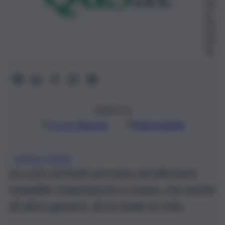
mb
re
20
24,
09:
36
Seguici su
Google
Discover
Fonti preferite
BONUS TERME
Le cure termali servono ad alleviare
malattie respiratorie e ossee, ma anche
di altro genere. Ecco tutte le info.