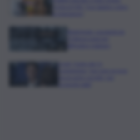
Cocina al QdS: “Così agiamo contro
le emergenze”
Bitdefender: popolarità de
L’Odissea usata per
diffondere malware
Covid, ‘Conte-day’ in
commissione: “non sono un eroe
ma un uomo corretto, non
troverete nulla”