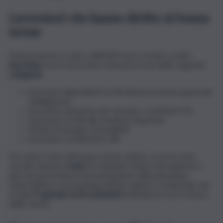
Lavoratori che hanno diritto al bonus
terme
Il bonus terme a carico dell’INPS non è rivolto a tutti i
lavoratori
, ma è necessario rientrare in una delle seguenti
categorie
:
lavoratori dipendenti iscritti all’assicurazione generale
obbligatoria;
lavoratori autonomi che versano i contributi IVS;
lavoratori iscritti alla Gestione Separata;
titolari di assegno di invalidità;
lavoratori socialmente utili.
Per poter fruire del bonus terme, inoltre, occorre aver
versato almeno
5 anni
di contributi totali 3 dei quali nei 5
anni che precedono la presentazione della domanda.
Quest’ultima va presentata all’Inps nell’arco temporale che
va dal
1° gennaio al 30 settembre
dell’anno in cui si fruisce
delle stesse.