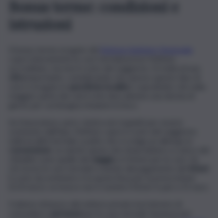
Bonus terme: condizioni e
istruzioni
Il bonus terme erogato dal
Sistema Sanitario Nazionale
copre interamente le cure termali presso l’istituto
accreditato, ma non il costo del soggiorno. Si tratta di una
cifra
importante, considerando che spesso questo tipo di
cure è erogato in
specifiche località
e soprattutto che nella
maggior parte dei casi il ciclo dura almeno una decina di
giorni, per cui bisogna rimanere in loco.
Se il lavoratore, però, rientra nei requisiti per essere
sostenuto dall’Inps, l’istituto copre il costo del soggiorno
nella località termale a patto che si scelga un albergo in
convenzione
. Le uniche spese che rimarrebbero a carico del
cittadino sono quelle del
viaggio
e il ticket per le cure. Se
chi riceve le cure termali è esente dal pagamento del
ticket
il costo da sostenere è la quota fissa per la prescrizione
(3,10 euro), se invece non è esente il ticket è pari a 55 euro.
Il datore di lavoro del settore privato ha il dovere di
concedere i
permessi
per le cure termali: l’assenza per