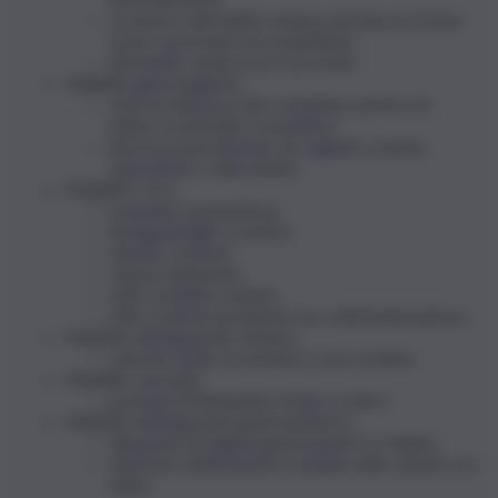
eczema e dermatite atopica (escluse le forme
acute vescicolari ed essudative);
dermatite seborroica ricorrente;
Malattie ginecologiche:
sclerosi dolorosa del connettivo pelvico di
natura cicatriziale e involutiva;
leucorrea persistente da vaginiti croniche
aspecifiche o distrofiche;
Malattie O.R.L.:
rinopatia vasomotoria;
faringolaringiti croniche;
sinusiti croniche;
stenosi tubariche;
otiti carattali croniche;
otiti croniche purulente non colesteatomatose;
Malattie dell’apparato urinario:
calcolosi delle vie urinarie e sue recidive;
Malattie vascolari:
postumi di flebopatie di tipo cronico;
Malattie dell’apparato gastroenterico:
dispepsia di origine gastroenterica e biliare;
sindrome dell’intestino irritabile nella varietà con
stipsi.