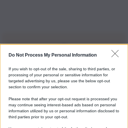
Do Not Process My Personal Information
Iscriviti alla nostra Newsletter
If you wish to opt-out of the sale, sharing to third parties, or
Iscriviti alla nostra newsletter per non perdere le ultime
processing of your personal or sensitive information for
novità
targeted advertising by us, please use the below opt-out
section to confirm your selection.
Iscriviti Ora
Please note that after your opt-out request is processed you
may continue seeing interest-based ads based on personal
information utilized by us or personal information disclosed to
third parties prior to your opt-out.