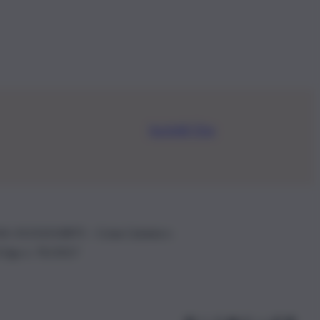
Iscriviti Ora
.IVA: 01153210875 – Cciaa Catania n.
 D.lgs n. 70/2017