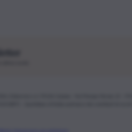
letter
le ultime novità
26 | Ediservice s.r.l. 95126 Catania – Via Principe Nicola, 22 – P
3210875 – Quotidiano di Sicilia usufruisce dei contributi di cui al
Alberto Tregua
Lavora con noi
Gerenza