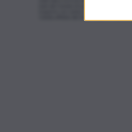
sette anni a circa un milione e mezzo di euro p
isole del Comune di Lipari è di circa 7 milioni
trasporto con camion con l’ Eolian Service di Ca
Catania affidata alla Sicula Trasporti e alla Gr