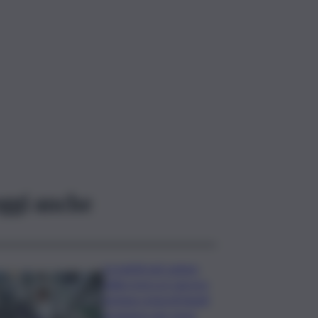
ggi anche
La parità nel campo
della ricerca è ancora
lontana ostacoli legati
al genere per nove