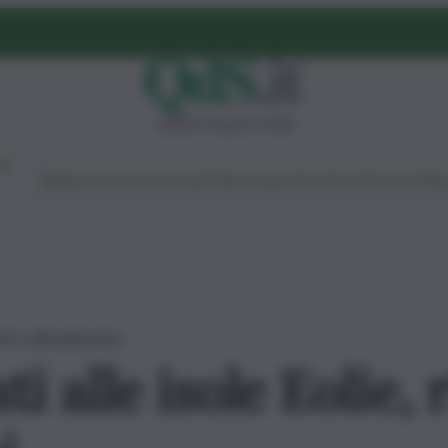
sabato 8 agosto 2026
Ambiente
Lavoro
Economia
Politica
Cultura
Dai Mercati
Podcast
Vid
nti e alberghi pieni
i alle isole Eolie, 