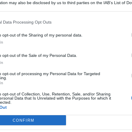
tion may also be disclosed by us to third parties on the IAB’s List of 
 that may further disclose it to other third parties.
 mezzi di collegamenti marittimi da e per le sette isole
l Data Processing Opt Outs
i sul traghetto “Laurana” della Siremar vengono anche
ella gestione commissariale di Messina diretta da Alberto
o opt-out of the Sharing of my personal data.
In
a yacht, cosi’ come le strutture turistiche alberghiere.
a.
o opt-out of the Sale of my Personal Data.
ione di vacanzieri. Anche i locali – bar, ristoranti e
In
che le spiagge. I vaporetti carichi di escursionisti lavorano
mboli, Panarea, Vulcano e Lipari. E finalmente l’economia
to opt-out of processing my Personal Data for Targeted
operatori turistici ovviamente sono positive per agosto e
ing.
In
bre e ottobre.
 di turisti stranieri che comunque hanno ripreso a
o opt-out of Collection, Use, Retention, Sale, and/or Sharing
ersonal Data that Is Unrelated with the Purposes for which it
 comunale perché grazie all’invasione dei vacanzieri
lected.
o del ticket per sbarcare di 5 euro. La piaga del momento è
Out
ta” partito a giugno si è rivelato un “boomerang”.
CONFIRM
ia e non è un caso che la giunta guidata da Marco Giorgianni
società Loveral di Patti che si è aggiudicata l’appalto per