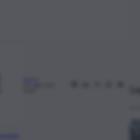
web-la
18 Luglio 2021,
Le
10:39
preferite