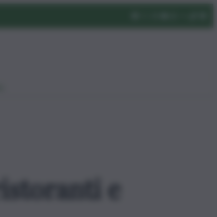
eo
ristoranti e