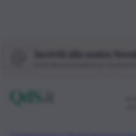
Iscriviti alla nostra News
Iscriviti alla nostra newsletter per non perdere 
© 20
0115
Chi Siamo
Fondazione Etica e Valori Marilù Tregua
Fondatore Carlo 