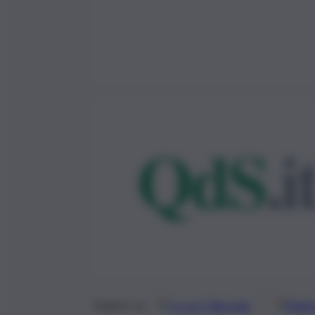
Google
Discover
Fonti 
Seguici su