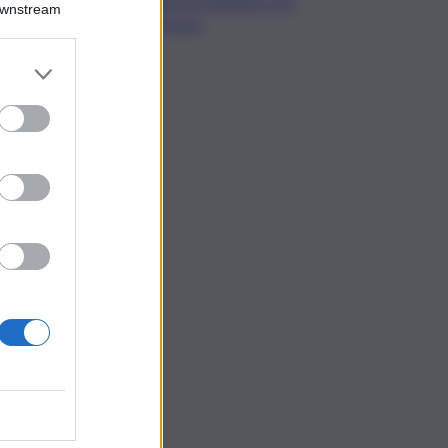
decreti attuativi non
Downstream
emessi