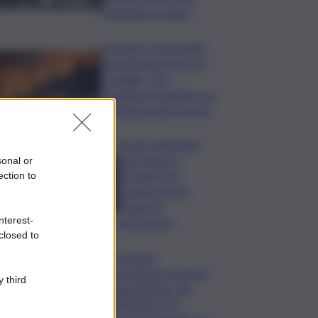
scienziate su dieci
Acireale, il tema degli
incendi tiene banco in
Consiglio. “Far
rispettare l’ordinanza su
scerbatura dei terreni”
Siccità, abitazioni
senz’acqua a
sonal or
Terrasini. Dal
ection to
Comune arriva
bypass di
nterest-
emergenza
closed to
I Governi
promettono ma non
 third
mantengono: dal
2020 ben 550