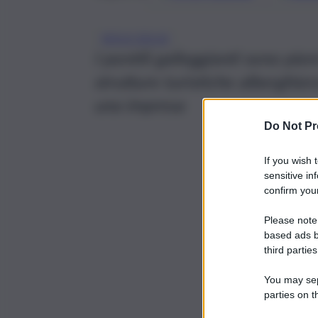
ISOLE EOLIE
I pontili galleggianti sono pie
strutture turistiche alberghier
una impresa
Do Not Pr
If you wish 
sensitive in
confirm your
Please note
based ads b
third parties
You may sepa
parties on t