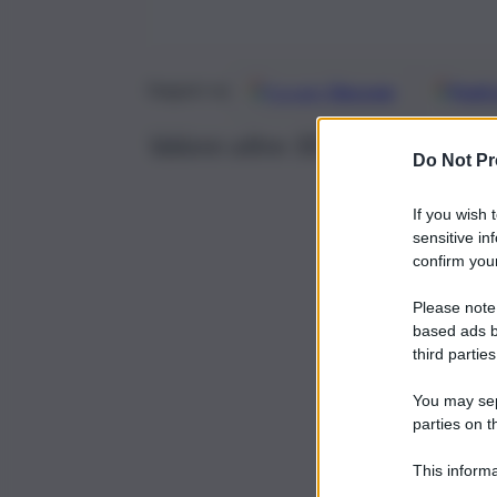
Google
Discover
Fonti 
Seguici su
Valore oltre 50 mld. Fusione tr
Do Not Pr
If you wish 
sensitive in
confirm your
Please note
based ads b
third parties
You may sepa
parties on t
This informa
Participants