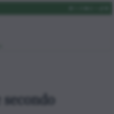
eo
e secondo