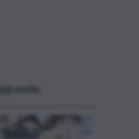
ggi anche
Caste
lli di
sabbi
a