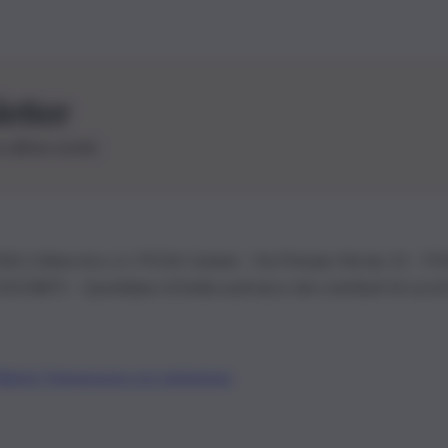
letter
le ultime novità
26 | Ediservice s.r.l. 95126 Catania – Via Principe Nicola, 22 – P
3210875 – Quotidiano di Sicilia usufruisce dei contributi di cui al
Alberto Tregua
Lavora con noi
Gerenza