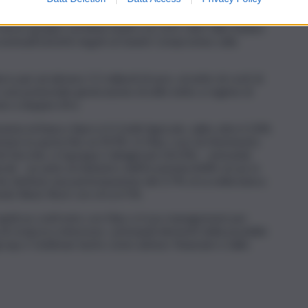
ione di Borsa potenzialmente superiore a 50 miliardi di
azza Affari Banco Bpm capitalizza attualmente poco più di
Il nuovo gruppo avrebbe inoltre un Cet1 ratio fully loaded
ventuali benefici legati al Danish Compromise sulla
e pari ad almeno 5,5 miliardi di euro, al netto di costi di
, e una potenziale generazione di utile netto a regime di
one a doppia cifra.
ionista di Banco Bpm è il Crédit Agricole, salito oltre il 20%
tare la quota fino al 29,9%. In Mps i soci di riferimento
Del Vecchio, e il gruppo Caltagirone (10,2%) – entrambi
i – accanto al ministero dell’Economia (4,8% circa), in
che detiene una partecipazione del 3,7% circa nella banca
ondo Black Rock con circa il 5%.
rapidi un confronto con Mps e il suo management per
di reciproco interesse, i principali elementi della possibile
roup e Goldman Sachs come advisor finanziari e dallo