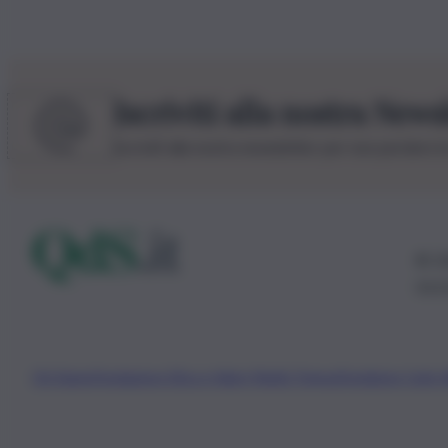
Iscriviti alla nostra News
Iscriviti alla nostra newsletter per non perdere 
© 20
0115
Chi Siamo
Fondazione Etica e Valori Marilù Tregua
Fondatore Carlo 