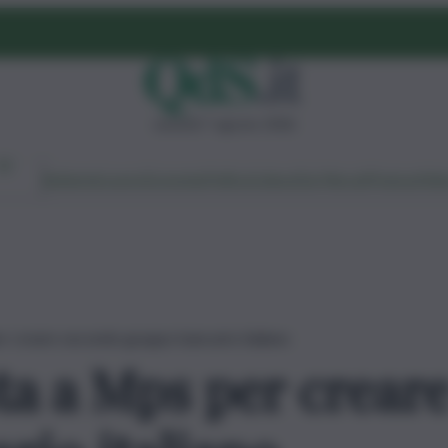
venerdì 7 agosto 2026
Ambiente
Lavoro
Economia
Politica
Cultura
Dai Mercati
Podcast
Vid
 creare secondo gruppo bancario italiano
a a Mps per crear