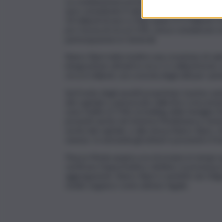
La combinazione porterebbe a una capitalizzaz
euro, includendo il valore delle sinergie: a Pi
20 miliardi di euro e Mps quasi 27,2 miliardi. 
pro-forma di circa il 15%, senza considerare e
partecipazione in Generali.
Banco Bpm indica inoltre una creazione di valor
integrazione stimati in circa 1,1 miliardi lordi
circa 6 miliardi, con crescita degli utili per azi
Sul fronte degli assetti proprietari, il primo az
del capitale e autorizzato dalla Bce a incremen
sono Delfin (17,5%), la holding della famiglia 
presenti anche nel sistema Mediobanca-General
uscita dal capitale, e alla stessa Banco Bpm, 
senese. In entrambi gli istituti è presente il F
Piazza Meda auspica ora di avviare in tempi 
verificare l’opportunità e definire, in presenza 
aggregazione. Banco Bpm è assistito da Citig
studio Legance come advisor legale.