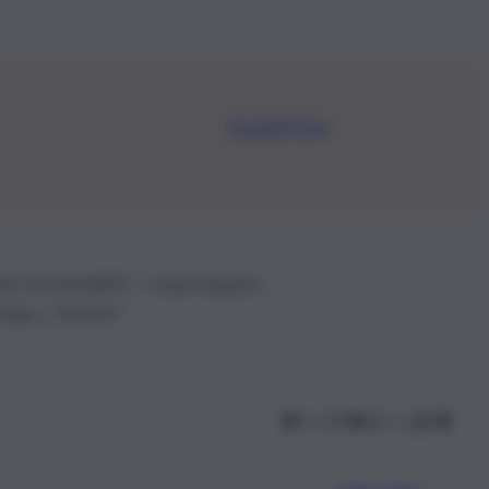
Iscriviti Ora
.IVA: 01153210875 – Cciaa Catania n.
 D.lgs n. 70/2017