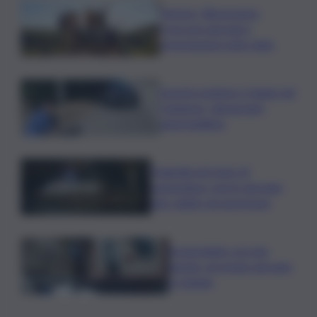
Turismo, Bluvacanze:
crescono giovani e
prenotazioni sotto data
Investe pedone e fugge nel
Catanese, denunciato
automobilista
Tragedia nel mare di
Lampedusa, morto giovane
sub colpito da gommone
A passeggio con una
pistola, arrestato giovane
a Catania