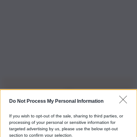
Do Not Process My Personal Information
Iscriviti alla nostra Newsletter
If you wish to opt-out of the sale, sharing to third parties, or
Iscriviti alla nostra newsletter per non perdere le ultime
processing of your personal or sensitive information for
novità
targeted advertising by us, please use the below opt-out
section to confirm your selection.
Iscriviti Ora