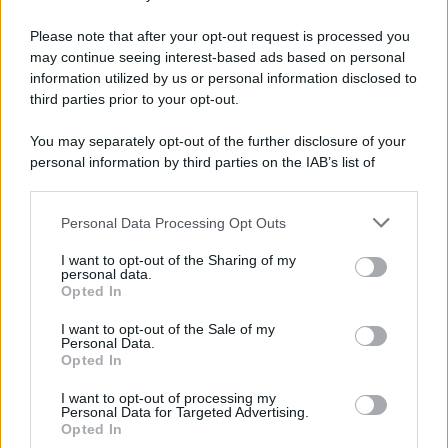
Please note that after your opt-out request is processed you
may continue seeing interest-based ads based on personal
information utilized by us or personal information disclosed to
third parties prior to your opt-out.
You may separately opt-out of the further disclosure of your
personal information by third parties on the IAB’s list of
© 2026 | Ediservice s.r.l. 95126 Catania – Via Principe
downstream participants.
Nicola, 22 – P.IVA: 01153210875 – Cciaa Catania n.
Personal Data Processing Opt Outs
This information may also be disclosed by us to third parties
01153210875 – Quotidiano di Sicilia usufruisce dei
on the IAB’s List of Downstream Participants that may further
contributi di cui al D.lgs n. 70/2017
I want to opt-out of the Sharing of my
disclose it to other third parties.
personal data.
Opted In
I want to opt-out of the Sale of my
Personal Data.
Chi Siamo
Opted In
Fondazione Etica e Valori Marilù Tregua
Fondatore Carlo Alberto Tregua
Lavora con noi
I want to opt-out of processing my
Personal Data for Targeted Advertising.
Gerenza
Opted In