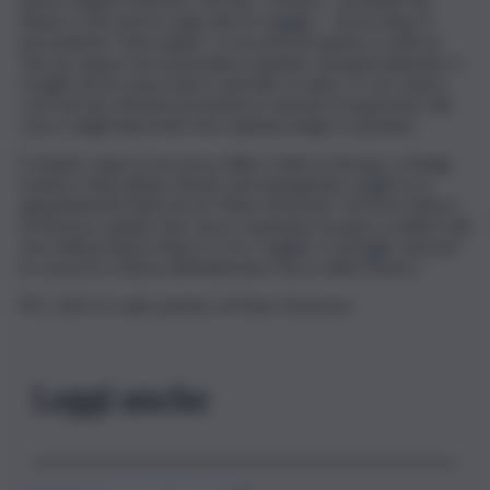
Shune e che sarà in radio dal 22 maggio – arriva dopo il
precedente “Introvabile” e racconta di quanto a volte la
vita sia capace di sorprendere quando consapevolmente si
sceglie di non avere più il controllo su tutto. E così, l’unica
cosa da fare diventa arrendersi e lasciarsi trasportare dal
caos e dagli imprevisti che capitano lungo il cammino.
E intanto, dopo il successo delle 3 date in Europa, a Parigi,
Londra e Barcellona, Bresh sarà impegnato a luglio in 4
appuntamenti Sold out di “Mare Nostrum” al Porto Antico
di Genova, quattro live che lo vedranno tornare a esibirsi dal
vivo nella propria città (1-3-4 e 5 luglio). Il 10 luglio sarà poi
in concerto a Roma all’Auditorium Parco della Musica
RTL 102.5 è radio partner di Mare Nostrum.
Leggi anche