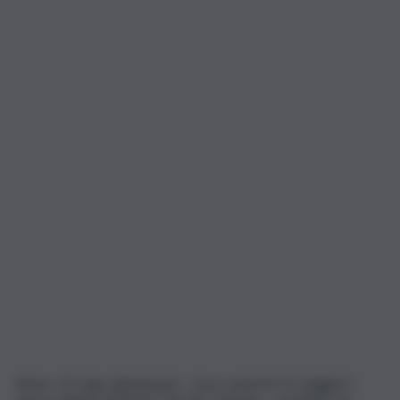
Roma, 13 mag. (askanews) – Esce venerdì 15 maggio il
nuovo singolo di Bresh “Da Dio”. Il brano – prodotto da