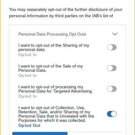
You may separately opt-out of the further disclosure of your
personal information by third parties on the IAB’s list of
© 2026 | Ediservice s.r.l. 95126 Catania – Via Principe
downstream participants.
Nicola, 22 – P.IVA: 01153210875 – Cciaa Catania n.
Personal Data Processing Opt Outs
This information may also be disclosed by us to third parties
01153210875 – Quotidiano di Sicilia usufruisce dei
on the IAB’s List of Downstream Participants that may further
contributi di cui al D.lgs n. 70/2017
I want to opt-out of the Sharing of my
disclose it to other third parties.
personal data.
Opted In
I want to opt-out of the Sale of my
Personal Data.
Chi Siamo
Opted In
Fondazione Etica e Valori Marilù Tregua
Fondatore Carlo Alberto Tregua
Lavora con noi
I want to opt-out of processing my
Personal Data for Targeted Advertising.
Gerenza
Opted In
I want to opt-out of Collection, Use,
Retention, Sale, and/or Sharing of my
Personal Data that Is Unrelated with the
Purposes for which it was collected.
Opted Out
Scarica l’app