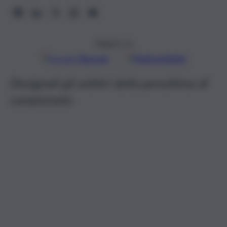
Seguici su
Google
Discover
Fonti preferite
Designati gli arbitri della penultima di
campionato