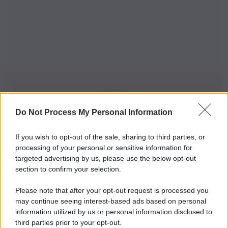
Do Not Process My Personal Information
Iscriviti alla nostra Newsletter
If you wish to opt-out of the sale, sharing to third parties, or
Iscriviti alla nostra newsletter per non perdere le ultime
processing of your personal or sensitive information for
novità
targeted advertising by us, please use the below opt-out
section to confirm your selection.
Iscriviti Ora
Please note that after your opt-out request is processed you
may continue seeing interest-based ads based on personal
information utilized by us or personal information disclosed to
third parties prior to your opt-out.