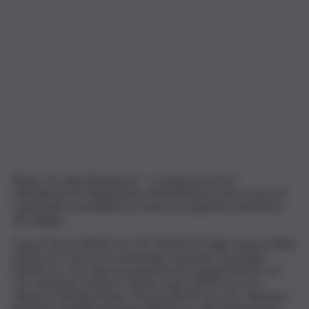
Roma, 15 mag. (askanews) – La Lega Serie A ha
ufficializzato le designazioni arbitrali del prossimo turno di
campionato, il penultimo in serie in programma domenica
18 maggio:
Como-Parma (18/05 ore 12): Zufferli di Udine Genoa-Milan
(18/05 ore 12): Sozza di Seregno Juventus-Fiorentina
(18/05 ore 12): Massa di Imperia Pisa-Napoli (18/05 ore
12): Fourneau di Roma 1 Roma-Lazio (18/05 ore 12):
Maresca di Napoli Inter-Verona (18/05 ore 15): Calzavara
di Varese Atalanta-Bologna (18/05 ore 18): Perenzoni di