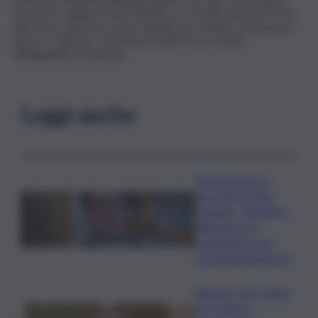
Rovereto Cagliari-Torino (18/05 ore 20.45): Arena di Torre
del Greco Sassuolo-Lecce (18/05 ore 20.45): La Penna di
Roma 1 Udinese-Cremonese (18/05 ore 20.45):
Manganiello di Pinerolo
Leggi anche
Ddl Coesione e
crescita in Sicilia,
Dagnino: “Risultato
dell’azione di
risanamento dei
conti della Regione”
Regione, 167 milioni
per la filiera