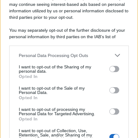
may continue seeing interest-based ads based on personal
information utilized by us or personal information disclosed to
third parties prior to your opt-out.
You may separately opt-out of the further disclosure of your
personal information by third parties on the IAB’s list of
© 2026 | Ediservice s.r.l. 95126 Catania – Via Principe
downstream participants.
Nicola, 22 – P.IVA: 01153210875 – Cciaa Catania n.
Personal Data Processing Opt Outs
This information may also be disclosed by us to third parties
01153210875 – Quotidiano di Sicilia usufruisce dei
on the IAB’s List of Downstream Participants that may further
contributi di cui al D.lgs n. 70/2017
I want to opt-out of the Sharing of my
disclose it to other third parties.
personal data.
Opted In
I want to opt-out of the Sale of my
Personal Data.
Chi Siamo
Opted In
Fondazione Etica e Valori Marilù Tregua
Fondatore Carlo Alberto Tregua
Lavora con noi
I want to opt-out of processing my
Personal Data for Targeted Advertising.
Gerenza
Opted In
I want to opt-out of Collection, Use,
Retention, Sale, and/or Sharing of my