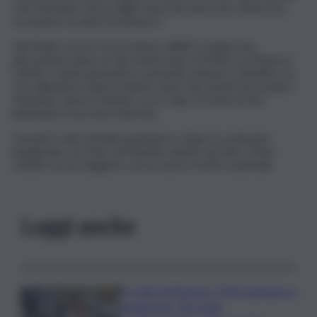
Luis Henrique aveva fallito da pochi passi una clamorosa
occasione su assist di Dimarco.
Nel finale cresce il nervosismo. All’84’ scoppia una
discussione dopo un duro intervento di Pedro su Dimarco:
l’arbitro Guida ammonisce entrambi, insieme a Barella e al
vice allenatore biancoceleste Ianni. Nei minuti di recupero
Martinez salva il risultato su un colpo di testa di Dia,
blindando il successo interista.
Davanti a oltre 60mila spettatori e dopo la cerimonia
inaugurale con l’Inno di Mameli cantato da Nek, l’Inter
chiude così la stagione con un nuovo trofeo nazionale.
Leggi anche
Il crollo di Messina, D’Alì risponde ai
magistrati: “Sto male