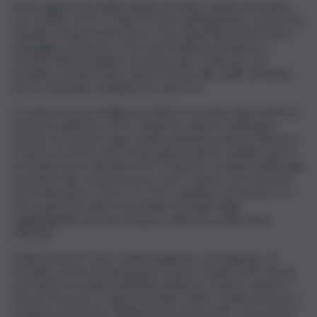
Avvio aggressivo della squadra di Chivu, subito pericolosa
con Lautaro al 12′: il colpo di testa dell’argentino, servito da
Barella, termina fuori di poco. Due minuti più tardi arriva il
vantaggio nerazzurro. Sul corner battuto da Dimarco,
Thuram sfiora il pallone sul primo palo e Marusic, nel
tentativo di intervenire, devia di testa alle spalle di Motta
per lo sfortunato autogol che vale l’1-0.
La Lazio prova a reagire ma fatica a trovare spazi contro il
possesso dell’Inter. Al 23′ Dumfries sfiora il raddoppio,
murato da Tavares dopo un’altra iniziativa nata da Dimarco.
Proprio un errore del terzino biancoceleste spalanca però
la strada al secondo gol: al 35′ Dumfries recupera palla sulla
pressione alta, entra in area e serve Lautaro che da pochi
passi deposita in rete il 2-0. Per il capitano nerazzurro è il
terzo gol personale in una finale di Coppa Italia,
raggiungendo Hernan Crespo e Julio Cruz nella storia
interista.
Nella ripresa la Lazio cambia qualcosa con l’ingresso di
Rovella e prova ad aumentare il ritmo. Noslin al 58′ spreca
una buona occasione dal limite dell’area, mentre Isaksen e
Dia non riescono a riaprire la sfida. L’Inter continua invece a
rendersi pericolosa: Zielinski sfiora il tris al 81′, poco prima