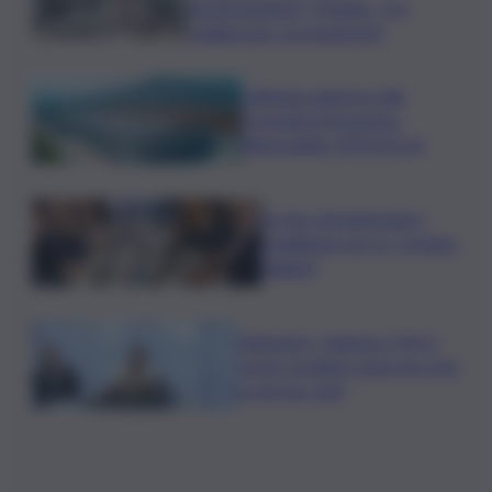
emotivamente”. Il legale: “Ha
collaborato con inquirenti”
Caltaqua aderisce alla
Comunità Energetica
Rinnovabile CER SICILIA
Ex Ilva, gli industriali si
mobilitano per la “cordata
italiana”
Delmastro, Vannacci: FnV è
contro privilegi casta ma vota
no ad uso chat