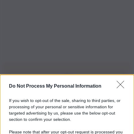
Do Not Process My Personal Information
Iscriviti alla nostra Newsletter
If you wish to opt-out of the sale, sharing to third parties, or
Iscriviti alla nostra newsletter per non perdere le ultime
processing of your personal or sensitive information for
novità
targeted advertising by us, please use the below opt-out
section to confirm your selection.
Iscriviti Ora
Please note that after your opt-out request is processed you