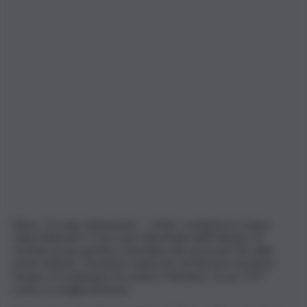
Roma, 13 mag. (askanews) – L’Inter conquista la Coppa
Italia battendo 2-0 la Lazio nella finale dell’Olimpico al
termine di una partita controllata dai nerazzurri fin dalle
prime battute. Decidono l’autorete di Marusic nel primo
tempo e il raddoppio di Lautaro Martinez, al suo 175°
centro in maglia interista.