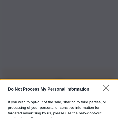
Do Not Process My Personal Information
Iscriviti alla nostra Newsletter
If you wish to opt-out of the sale, sharing to third parties, or
Iscriviti alla nostra newsletter per non perdere le ultime
processing of your personal or sensitive information for
novità
targeted advertising by us, please use the below opt-out