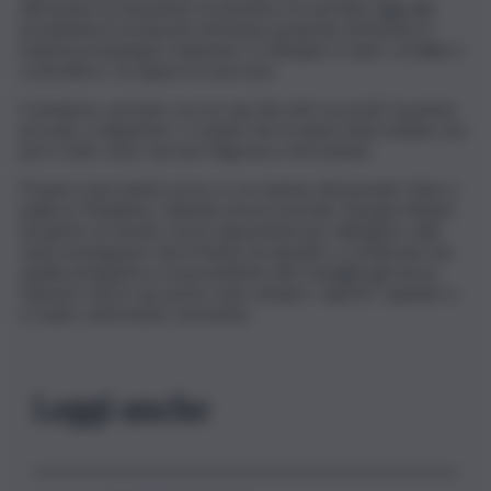
affrontare la situazione economica, ho portato oggi alla
presidente le proposte di Azione proposte di Azione in
materia di energia e industria. Il colloquio è stato cordiale e
costruttivo”, fa sapere in una nota.
Il senatore, arrivato con un van dai vetri oscurati, ha prima
provato a ‘depistare’ i cronisti che lo hanno intercettato ma
poi è stato visto varcare l’ingresso retrostante.
Proprio mercoledì scorso, in occasione del premier time a
palazzo Madama, Calenda aveva esortato Giorgia Meloni
ad aprire un tavolo con le opposizioni per dialogare sulle
varie emergenze che il Paese ha davanti, a cominciare da
quella energetica e la presidente del Consiglio gli aveva
risposto che le sue porte sono sempre “aperte” quando ci
si vuole confrontare sul merito.
Leggi anche