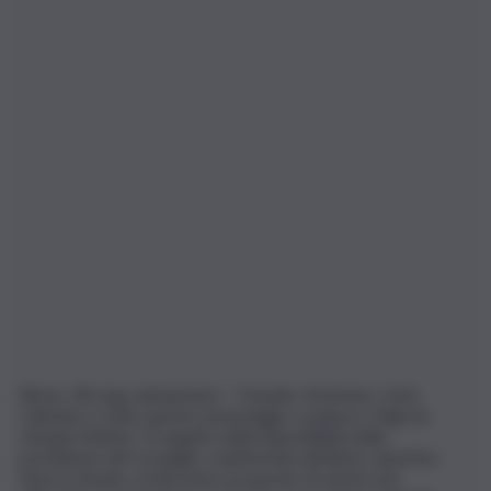
Roma, 18 mag. (askanews) – Il leader di Azione, Carlo
Calenda, è stato questo pomeriggio a palazzo Chigi da
Giorgia Meloni. “A seguito della disponibilità della
presidente del Consiglio, manifestata all’ultimo question
time in Senato, di discutere proposte di merito per