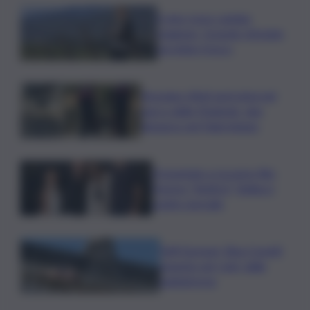
Il vino rosso cambia
stagione, Grassini: d’estate
servitelo fresco
Bruciano rifiuti pericolosi nel
parco delle Madonie, due
denunce nel Palermitano
Presentato a Locarno film
Totorici “Ketticé”, Bellucci
ospite speciale
Tuffi Europei, Elisa Cosetti
argento nel ‘volo’ dalla
piattaforma