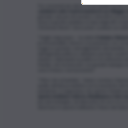
Tra i momenti più attesi c’è poi quello fissato
cambierà volto trasformandosi in un Villaggio 
gennaio i più piccoli saranno coinvolti in un 
tema: la grotta natalizia, la tana degli elfi creati
Christmas Room”, dove poter scattare un selfie
“Voglio ringraziare – ha detto
il sindaco Robe
professionalità, l’amore e la passione con cui 
magica e grande coinvolgimento dei bambini. Qu
dell’agenda politica e abbiamo portato avanti 
sindaco, rilanciando la politica e le istituzion
Natale, che ha lavorato con grande impegno insi
sono il futuro, ma il presente”.
“Oltre che ai bambini – hanno concluso Giammus
quelle attività produttive ed economiche del t
pandemia. Ci auguriamo che questo Natale pos
questo invitiamo tutta la cittadinanza a fare ac
piccole botteghe, nei laboratori di cui è ricco i
divertono in questo bellissimo Paese dei balocch