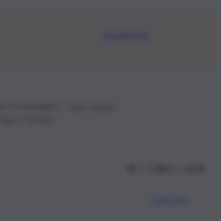
Iscriviti Ora
.IVA: 01153210875 – Cciaa Catania n.
 D.lgs n. 70/2017
Scarica l’app