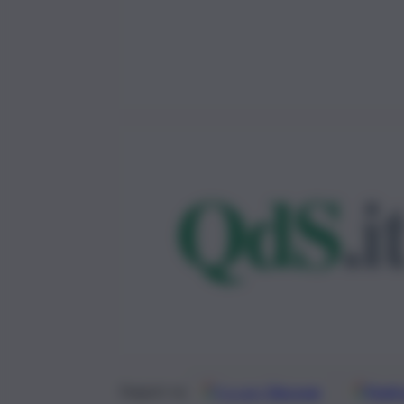
Google
Discover
Fonti 
Seguici su