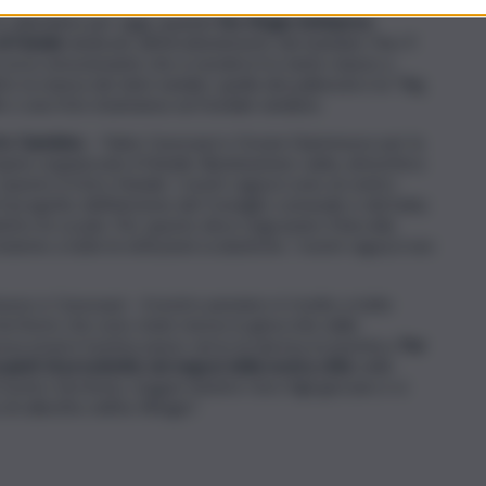
 in calendario per oggi, quando
l’ex rifugio Antiaereo
di Natale
dedicato all’intrattenimento dei bambini. Fino 9
percorso emozionante che si snoderà tra tante stanze a
vi, la stanza dei dolci natalizi, quella dei palloncini e la “Big
 o una foto istantanea sul fondale natalizio.
rto Gambino
– Fabio Caracausi e Grazia Giammusso per la
hanno organizzato il Natale: illuminazione calda, atmosfera
esto è il loro Natale. I nostri ragazzi sono al centro
il progetto dell’elezione del Consiglio comunale e del baby
i dentro le scuole. Per questo devo ringraziare Marcella
eme a tutte le istituzioni scolastiche. I nostri ragazzi non
so e Caracausi – il nostro pensiero è rivolto a tutte
erritorio che sono state messe in ginocchio dalla
sa essere il primo passo verso la ripresa economica.
Per
quisti di prossimità, nei negozi della nostra città
, nelle
l nostro territorio, magari mentre i loro figli giocano e si
i allestito nell’ex Rifugio”.