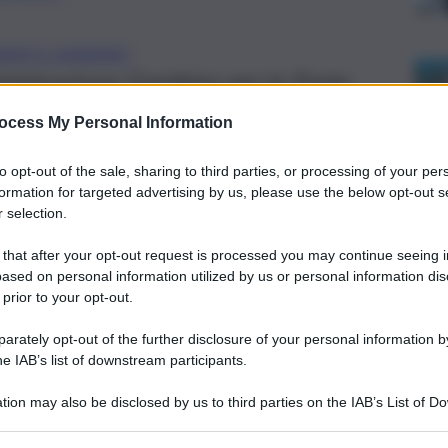
BERTO GAMBINO
ministrazione Gambino per le Feste
ni e i commercianti, due delle
ocess My Personal Information
e dagli effetti della pandemia
to opt-out of the sale, sharing to third parties, or processing of your per
formation for targeted advertising by us, please use the below opt-out s
 selection.
 that after your opt-out request is processed you may continue seeing i
ased on personal information utilized by us or personal information dis
 prior to your opt-out.
rately opt-out of the further disclosure of your personal information by
he IAB’s list of downstream participants.
tion may also be disclosed by us to third parties on the IAB’s List of 
 that may further disclose it to other third parties.