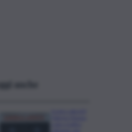
ggi anche
Scontro sulla A29
Palermo-Mazara,
code e traffico
rallentato: due