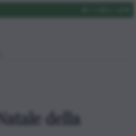
eo
Natale della