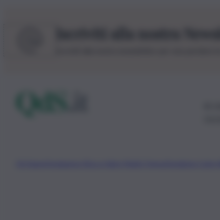
Iscriviti alla nostra News
Iscriviti alla nostra newsletter per non perdere 
© 20
0115
Chi Siamo
Fondazione Etica e Valori Marilù Tregua
Fondatore Carlo 