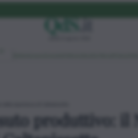
sabato 8 agosto 2026
Ambiente
Lavoro
Economia
Politica
Cultura
Dai Mercati
Podcast
Vid
 della ripartenza di Caltanissetta
suto produttivo: il 