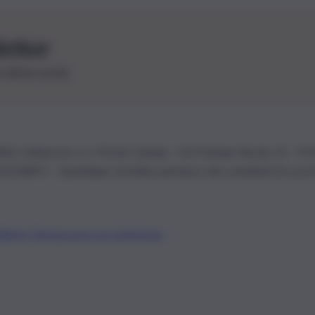
letter
le ultime novità
26 | Ediservice s.r.l. 95126 Catania – Via Principe Nicola, 22 – P
3210875 – Quotidiano di Sicilia usufruisce dei contributi di cui al
Alberto Tregua
Lavora con noi
Gerenza