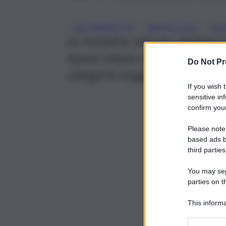
, 
, 
CALTANISSETTA
NATALE 2021
RO
Le iniziative attivate dall’Am
hanno messo al centro i bambi
Do Not Pr
categorie maggiormente colpit
If you wish 
sensitive in
confirm your
Please note
based ads b
third parties
You may sepa
parties on t
This informa
Participants