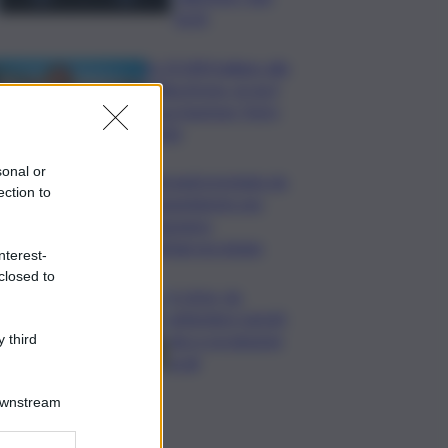
feriti
In 25.000 ballano alla
Olbia Arena, al via il
Jova Summer Party
2026
sonal or
Librandi premiata da
ection to
Legambiente per
l’impegno
nell’agroecologia
nterest-
closed to
In Istria, da
settembre tartufi,
vino e produzioni
 third
locali
Downstream