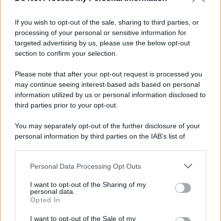
Iscriviti alla nostra Newsletter
If you wish to opt-out of the sale, sharing to third parties, or
Iscriviti alla nostra newsletter per non perdere le ultime
processing of your personal or sensitive information for
novità
targeted advertising by us, please use the below opt-out
section to confirm your selection.
Iscriviti Ora
Please note that after your opt-out request is processed you
may continue seeing interest-based ads based on personal
information utilized by us or personal information disclosed to
third parties prior to your opt-out.
You may separately opt-out of the further disclosure of your
personal information by third parties on the IAB’s list of
© 2026 | Ediservice s.r.l. 95126 Catania – Via Principe
downstream participants.
Nicola, 22 – P.IVA: 01153210875 – Cciaa Catania n.
Personal Data Processing Opt Outs
This information may also be disclosed by us to third parties
01153210875 – Quotidiano di Sicilia usufruisce dei
on the IAB’s List of Downstream Participants that may further
contributi di cui al D.lgs n. 70/2017
I want to opt-out of the Sharing of my
disclose it to other third parties.
personal data.
Opted In
I want to opt-out of the Sale of my