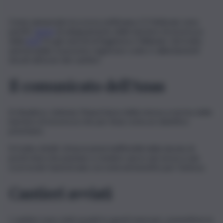
Come annunciato la scorsa settimana, il 3 febbraio sono
partiti i
lavori
di adeguamento delle barriere di sicurezza
della
A19
fra gli svincoli di Bagheria e Villabate. Sul tratto
autostradale si possono registrare code e rallentamenti
dovuti all’avvio dei cantieri.
Il comunicato dell’Anas
Si ribadisce, tuttavia, l’importanza della messa a norma delle
barriere di sicurezza che per Anas resta un obiettivo
prioritario.
Si tratta, infatti, di lavorazioni indifferibili della durata di
pochi mesi che puntano a rendere ancor più sicura e più
scorrevole l’autostrada con notevoli benefici per l’utenza.
Cantieri avviati
I cantieri sono stati avviati in questi mesi per consentirne la