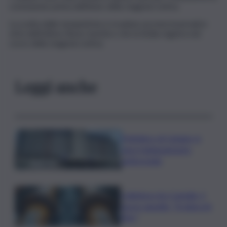
conclusione prima dell’inizio della stagione estiva.
La scelta delle tempistiche è ricaduta sui mesi invernali in
virtù dell’ottimo flusso turistico che la Sicilia registra nel
corso della stagione estiva.
Leggi anche
Policlinico di Catania, in
gara l’adeguamento
antincendio
Collettore Aci Castello, il
nuovo appello: “Si sblocchi
l’iter”