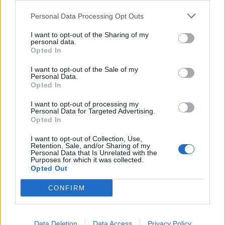
Nicola, 22 – P.IVA: 01153210875 – Cciaa Catania n.
Personal Data Processing Opt Outs
This information may also be disclosed by us to third parties
01153210875 – Quotidiano di Sicilia usufruisce dei
on the IAB’s List of Downstream Participants that may further
contributi di cui al D.lgs n. 70/2017
I want to opt-out of the Sharing of my
disclose it to other third parties.
personal data.
Opted In
I want to opt-out of the Sale of my
Personal Data.
Chi Siamo
Opted In
Fondazione Etica e Valori Marilù Tregua
Fondatore Carlo Alberto Tregua
Lavora con noi
I want to opt-out of processing my
Personal Data for Targeted Advertising.
Gerenza
Opted In
I want to opt-out of Collection, Use,
Retention, Sale, and/or Sharing of my
Personal Data that Is Unrelated with the
Purposes for which it was collected.
Opted Out
Scarica l’app
CONFIRM
Privacy Policy
Preferenze Privacy
Data Deletion
Data Access
Privacy Policy