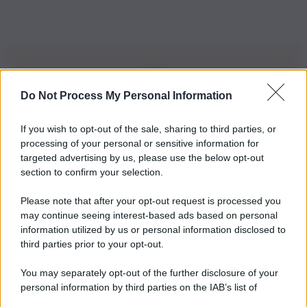
Do Not Process My Personal Information
Iscriviti alla nostra Newsletter
If you wish to opt-out of the sale, sharing to third parties, or
Iscriviti alla nostra newsletter per non perdere le ultime
processing of your personal or sensitive information for
novità
targeted advertising by us, please use the below opt-out
section to confirm your selection.
Iscriviti Ora
Please note that after your opt-out request is processed you
may continue seeing interest-based ads based on personal
information utilized by us or personal information disclosed to
third parties prior to your opt-out.
You may separately opt-out of the further disclosure of your
personal information by third parties on the IAB’s list of
© 2026 | Ediservice s.r.l. 95126 Catania – Via Principe
downstream participants.