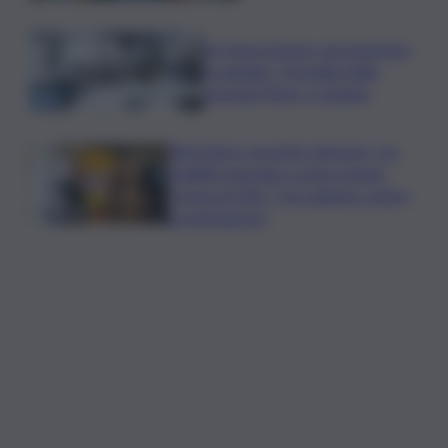
Se fosse il lavoro ad assumere
il capitale? Un’analisi della
vicenda Pfizer a Catania
Rete idrica, incendi e dissesto, tra
fragilità naturale e mano umana.
Cocina al QdS: “Così agiamo contro
le emergenze”