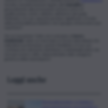
termine semanticamente legato alla
manualità
e
generalmente alla prestazione di lavoro privo di
qualificazione, nome collettivo all’interno del quale
l’individuo e le sue capacità perdono significato a fronte
della potenzialità produttivo che il gruppo di lavoratori può
esprimere”.
Per la Cassazione “tutto ciò è estraneo al
lavoro
intellettuale
, tanto se esercitato in forma subordinata che
nella libera professione, poiché l’intelletto e il suo uso
costituiscono elemento identitario e individualizzante che
non può essere svilito, disperdendolo nella categoria
generica della manodopera”.
Leggi anche
Termovalorizzatori, a Catania ci
sono interferenze con gasdotti. A