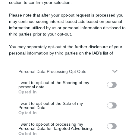
section to confirm your selection.
Iscriviti Ora
Please note that after your opt-out request is processed you
may continue seeing interest-based ads based on personal
information utilized by us or personal information disclosed to
third parties prior to your opt-out.
You may separately opt-out of the further disclosure of your
personal information by third parties on the IAB’s list of
© 2026 | Ediservice s.r.l. 95126 Catania – Via Principe
downstream participants.
Nicola, 22 – P.IVA: 01153210875 – Cciaa Catania n.
Personal Data Processing Opt Outs
This information may also be disclosed by us to third parties
01153210875 – Quotidiano di Sicilia usufruisce dei
on the IAB’s List of Downstream Participants that may further
contributi di cui al D.lgs n. 70/2017
I want to opt-out of the Sharing of my
disclose it to other third parties.
personal data.
Opted In
I want to opt-out of the Sale of my
Personal Data.
Chi Siamo
Opted In
Fondazione Etica e Valori Marilù Tregua
Fondatore Carlo Alberto Tregua
Lavora con noi
I want to opt-out of processing my
Personal Data for Targeted Advertising.
Gerenza
Opted In