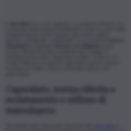
Il
caporalato
non si può applicare “a categorie di lavoro che
avvalendosi di prestazioni intellettuali, esulano in radice dalla
categoria dei lavoratori manuali, siano essi in ambito
agricolo o artigianale o industriale”. Ecco perché la
Corte di
Cassazione
ha annullato
l’arresto
della
dirigente
di una
scuola, Patrizia Ficicchia, presidente del consiglio di
amministrazione della cooperativa sociale “La Rocca” di
Cefalù (Palermo) che gestisce gli istituti superiori paritari
Scicolone di Cefalù e Ariosto di Termini Imerese, nel
palermitano.
Caporalato, norma riferita a
reclutamento o utilizzo di
manodopera
Per i giudici della Cassazione “la norma” del
caporalato
si
riferisce al “reclutamento o all’utilizzazione di ‘
manodopera
‘,