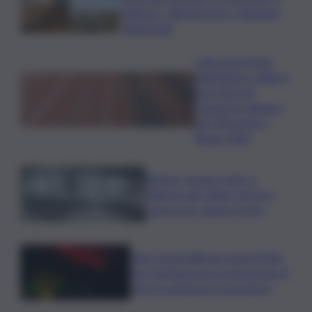
Palermo, vigili del fuoco chiedono
chiarimenti
Lutto nel mondo
dell’atletica: addio a
Livio Berruti,
campione olimpico
dei 200 metri a
Roma 1960
Racket, droga e furti: a
Palermo gli “affari” di Cosa
nostra non vanno in ferie
Etna, torna l’allerta rossa VONA
per Fontanarossa: la situazione di
arrivi e partenze in aeroporto