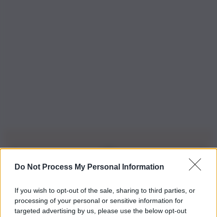
Do Not Process My Personal Information
Iscriviti alla nostra Newsletter
If you wish to opt-out of the sale, sharing to third parties, or
Iscriviti alla nostra newsletter per non perdere le ultime
processing of your personal or sensitive information for
novità
targeted advertising by us, please use the below opt-out