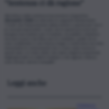
“Sentenza ci dà ragione”
Alla lettura della sentenza il promotore di giustizia,
Alessandro Diddi
, ha rilasciato le seguenti dichiarazioni.
“Credo che l’impostazione abbia tenuto e questa per me è
la cosa più importante, credo che in questi processi non
bisogna mai esultare per il risultato, un pubblico ministero
non può essere mai felice per le condanne, quello di cui
sono soddisfatto è che il lavoro lungo e meticoloso ha retto
nonostante le contestazioni che ci sono state mosse in
questi anni, ci è stato detto che siamo degli incompetenti,
degli ignoranti, in realtà il risultato ci dà ragione. Adesso
sono sereno, dormo tranquillo”.
Leggi anche
Il Meteo in