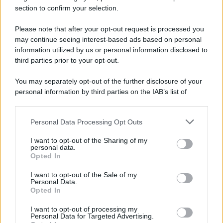
section to confirm your selection.
Iscriviti Ora
Please note that after your opt-out request is processed you
may continue seeing interest-based ads based on personal
information utilized by us or personal information disclosed to
third parties prior to your opt-out.
You may separately opt-out of the further disclosure of your
personal information by third parties on the IAB’s list of
© 2026 | Ediservice s.r.l. 95126 Catania – Via Principe
downstream participants.
Nicola, 22 – P.IVA: 01153210875 – Cciaa Catania n.
Personal Data Processing Opt Outs
This information may also be disclosed by us to third parties
01153210875 – Quotidiano di Sicilia usufruisce dei
on the IAB’s List of Downstream Participants that may further
contributi di cui al D.lgs n. 70/2017
I want to opt-out of the Sharing of my
disclose it to other third parties.
personal data.
Opted In
I want to opt-out of the Sale of my
Personal Data.
Chi Siamo
Opted In
Fondazione Etica e Valori Marilù Tregua
Fondatore Carlo Alberto Tregua
Lavora con noi
I want to opt-out of processing my
Personal Data for Targeted Advertising.
Gerenza