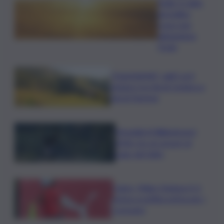
Sicilia, il caldo
da bollino
rosso non
abbandona
l’Isola
”DoloViniMiti”: dall’1 al 4
ottobre tra Val di Cembra e
Val di Fiemme
Mondiali di Wakeboard
2026: tre ori azzurri al
Lago del Salto
Calcio, Milan-Chelsea 0-3,
prima sconfitta estiva per i
rossoneri