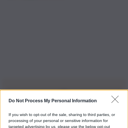
Do Not Process My Personal Information
Iscriviti alla nostra Newsletter
If you wish to opt-out of the sale, sharing to third parties, or
Iscriviti alla nostra newsletter per non perdere le ultime
processing of your personal or sensitive information for
novità
targeted advertising by us, please use the below opt-out