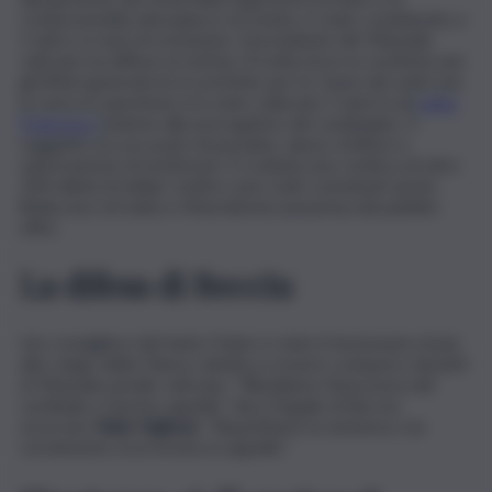
compravendita del palazzo di Londra, è stato condannato a
5 anni e 6 mesi di reclusione. Il presidente del Tribunale
vaticano ha diffuso la notizia. Si tratta di un ex sostituto per
gli Affari generali ed ex prefetto per le Cause dei santi, per
la carica in questione era stato sollevato 3 anni fa da
papa
Francesco
insieme alle prerogative del cardinalato. Il
soggetto era accusato di peculato, abuso d’ufficio e
subornazione di testimone. È scattata una confisca di oltre
200 milioni di dollari. Inoltre sono stati comminati anche
8mila euro di multa e l’interdizione perpetua dai pubblici
uffici.
La difesa di Becciu
L’ex consigliere del Santo Padre è stato il funzionario di più
alto rango della Chiesa cattolica a essere comparso davanti
al Tribunale penale vaticano. “Ribadiamo l’innocenza del
cardinale e faremo appello” dice il legale di Becciu,
avvocato
Fabio Viglione
. “Rispettiamo la sentenza, ma
certamente ricorreremo in appello”.