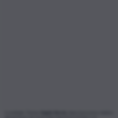
Il cardinale 75enne
Angelo Becciu
, dopo il processo relativo
alla gestione dei fondi della Segreteria di Stato e la