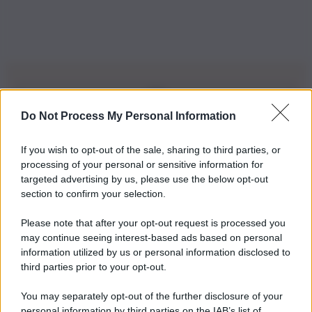
Do Not Process My Personal Information
Iscriviti alla nostra Newsletter
If you wish to opt-out of the sale, sharing to third parties, or
Iscriviti alla nostra newsletter per non perdere le ultime
processing of your personal or sensitive information for
novità
targeted advertising by us, please use the below opt-out
section to confirm your selection.
Iscriviti Ora
Please note that after your opt-out request is processed you
may continue seeing interest-based ads based on personal
information utilized by us or personal information disclosed to
third parties prior to your opt-out.
You may separately opt-out of the further disclosure of your
personal information by third parties on the IAB’s list of