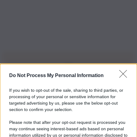
Do Not Process My Personal Information
Iscriviti alla nostra Newsletter
If you wish to opt-out of the sale, sharing to third parties, or
Iscriviti alla nostra newsletter per non perdere le ultime
processing of your personal or sensitive information for
novità
targeted advertising by us, please use the below opt-out
section to confirm your selection.
Iscriviti Ora
Please note that after your opt-out request is processed you
may continue seeing interest-based ads based on personal
information utilized by us or personal information disclosed to