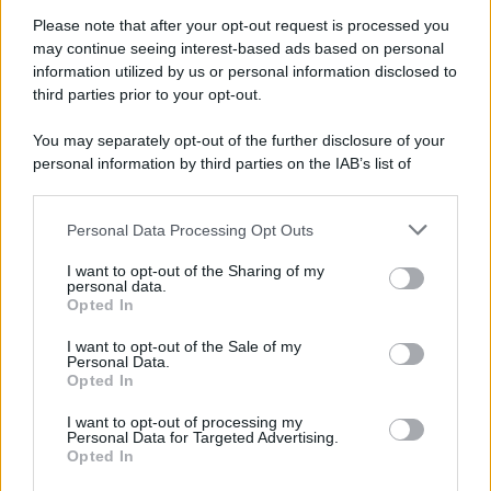
Please note that after your opt-out request is processed you
may continue seeing interest-based ads based on personal
information utilized by us or personal information disclosed to
third parties prior to your opt-out.
You may separately opt-out of the further disclosure of your
personal information by third parties on the IAB’s list of
© 2026 | Ediservice s.r.l. 95126 Catania – Via Principe
downstream participants.
Nicola, 22 – P.IVA: 01153210875 – Cciaa Catania n.
Personal Data Processing Opt Outs
This information may also be disclosed by us to third parties
01153210875 – Quotidiano di Sicilia usufruisce dei
on the IAB’s List of Downstream Participants that may further
contributi di cui al D.lgs n. 70/2017
I want to opt-out of the Sharing of my
disclose it to other third parties.
personal data.
Opted In
I want to opt-out of the Sale of my
Personal Data.
Chi Siamo
Opted In
Fondazione Etica e Valori Marilù Tregua
Fondatore Carlo Alberto Tregua
Lavora con noi
I want to opt-out of processing my
Personal Data for Targeted Advertising.
Gerenza
Opted In