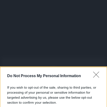
Do Not Process My Personal Information
Iscriviti alla nostra Newsletter
If you wish to opt-out of the sale, sharing to third parties, or
Iscriviti alla nostra newsletter per non perdere le ultime
processing of your personal or sensitive information for
novità
targeted advertising by us, please use the below opt-out
section to confirm your selection.
Iscriviti Ora