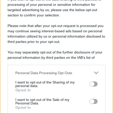
Iscriviti alla nostra newsletter per non perdere le ultime
processing of your personal or sensitive information for
novità
targeted advertising by us, please use the below opt-out
section to confirm your selection.
Iscriviti Ora
Please note that after your opt-out request is processed you
may continue seeing interest-based ads based on personal
information utilized by us or personal information disclosed to
third parties prior to your opt-out.
You may separately opt-out of the further disclosure of your
personal information by third parties on the IAB’s list of
© 2026 | Ediservice s.r.l. 95126 Catania – Via Principe
downstream participants.
Nicola, 22 – P.IVA: 01153210875 – Cciaa Catania n.
Personal Data Processing Opt Outs
This information may also be disclosed by us to third parties
01153210875 – Quotidiano di Sicilia usufruisce dei
on the IAB’s List of Downstream Participants that may further
contributi di cui al D.lgs n. 70/2017
I want to opt-out of the Sharing of my
disclose it to other third parties.
personal data.
Opted In
I want to opt-out of the Sale of my
Personal Data.
Chi Siamo
Opted In
Fondazione Etica e Valori Marilù Tregua
Fondatore Carlo Alberto Tregua