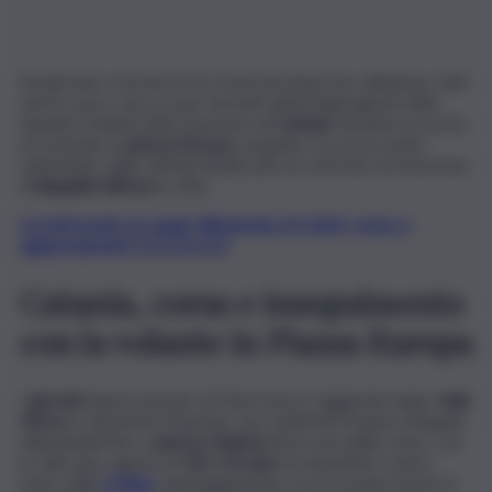
Sei giovani, a bordo di tre motocicli di grossa cilindrata, tutti
senza casco, non si sono fermati all’alt degli agenti della
Squadra Volanti della Questura di
Catania
, durante un posto
di controllo in
piazza Europa
, eseguito, la scorsa notte,
nell’ambito delle attività finalizzate al contrasto di fenomeni
di
illegalità diffusa
in città.
Iscriviti gratis al canale WhatsApp di QdS.it, news e
aggiornamenti CLICCA QUI
Catania, corsa e inseguimento
con la volante in Piazza Europa
I
giovani
hanno pensato di farla franca, fuggendo lungo
viale
Africa
, in direzione Stazione, ma i poliziotti li hanno inseguiti,
tallonandoli fino a
piazza Galatea
dove una delle moto, con
in sella due ragazzi di
18 e 20 anni
, ha impattato contro
l’auto della
Polizia
, danneggiandola e provocando lesioni ai