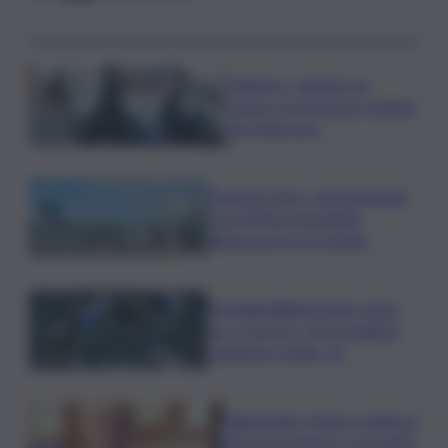
Palermo, rapina in un
centro scommesse: bottino
da 5mila euro
Eruzione Etna, voli ripristinati
con effetto immediato
all’aeroporto di Catania
Mondiali Wakeboard: primo
oro è azzurro, Noa Gualtieri
campione Under 14
Dalla Sicilia a Roma, politici in
ferie tra urgenze e progetti