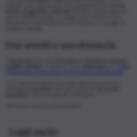
poliziotti. Uno dei presenti, un pregiudicato di 36 anni,
ha
tentato di aggredire i poliziotti
di un’altra volante, giunta in
piazza Galatea in ausilio ai colleghi feriti. L’uomo è stato
denunciato in stato di libertà per resistenza e oltraggio a
Pubblico Ufficiale.
Due arresti e una denuncia
I
due giovani
sono stati
arrestati
per
resistenza e lesioni a
pubblico ufficiale
e il 18enne è stato
denunciato
per il
reato
di detenzione ai fini di spaccio di sostanza stupefacente.
Come disposto dalla Procura della Repubblica presso il
Tribunale, gli
arrestati
sono stati sottoposti agli
arresti
domiciliari
in attesa del giudizio direttissimo.
ARTICOLO IN AGGIORNAMENTO
Leggi anche