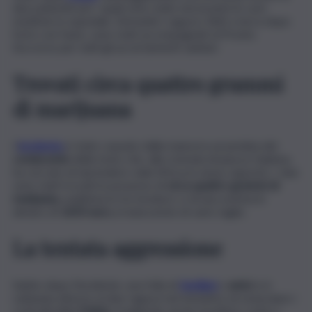
due poliziotti per i quali sono state necessarie le cure
mediche in ospedale. Entrambi i ragazzi, finiti a terra dopo
l’urto con l’auto, sono stati accompagnati al Pronto
Soccorso per tutti gli accertamenti sanitari.
Trovati circa quattro grammi
di marijuana
L’
incidente
è stato causato dalla manovra azzardata del
conducente
della moto che, alla rotonda di piazza Galatea,
ha cercato di riprendere viale Africa in senso opposto. I due
sono stati trovati in possesso di
circa quattro grammi di
marijuana,
suddivisa in tre involucri, e di una somma in
denaro di
1650 euro,
in banconote di vario taglio.
La tentata aggressione
Subito dopo l’incidente, una folla di
familiari
e
amici
si è
radunata attorno ai due ragazzi nel tentativo di ostacolare i
controlli della
Polizia
, rivolgendo anche invettive contro i