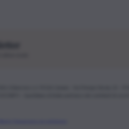
letter
le ultime novità
26 | Ediservice s.r.l. 95126 Catania – Via Principe Nicola, 22 – P
3210875 – Quotidiano di Sicilia usufruisce dei contributi di cui al
Alberto Tregua
Lavora con noi
Gerenza