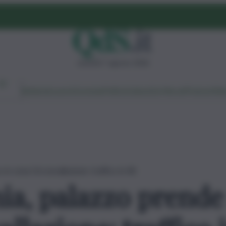
venerdì 7 agosto 2026
Ambiente
Lavoro
Economia
Politica
Cultura
Dai Mercati
Podcast
Vid
n zona Circonvallazione: traffico in tilt
ia, palazzo prende