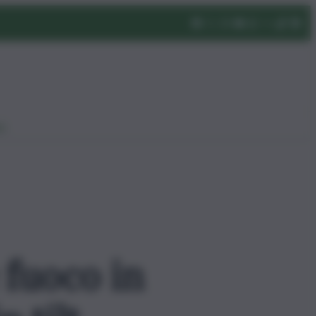
eo
 fuoco in