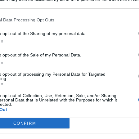
 that may further disclose it to other third parties.
l Data Processing Opt Outs
’autobotte assieme agli agenti della Polizia di Stato e a
o opt-out of the Sharing of my personal data.
 dell’incendio, quest’ultimo comunque già spento dopo
In
eriori dettagli potrebbero giungere nelle prossime ore.
t, news e aggiornamenti CLICCA QUI
o opt-out of the Sale of my Personal Data.
In
to opt-out of processing my Personal Data for Targeted
ing.
In
o opt-out of Collection, Use, Retention, Sale, and/or Sharing
ersonal Data that Is Unrelated with the Purposes for which it
lected.
Out
CONFIRM