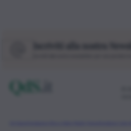
Iscriviti alla nostra News
Iscriviti alla nostra newsletter per non perdere 
© 20
0115
Chi Siamo
Fondazione Etica e Valori Marilù Tregua
Fondatore Carlo 