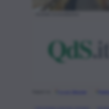
Incendio circonvallazione
Google
Discover
Fonti 
Seguici su
, 
CIRCONVALLAZIONE CATANIA
INCEN