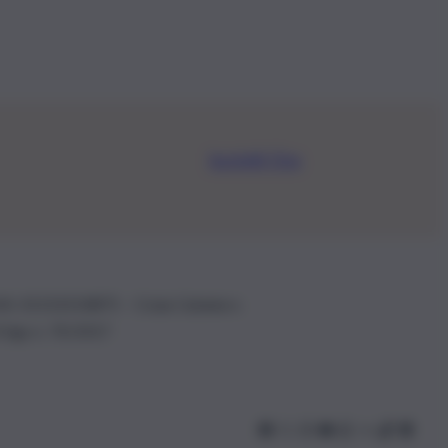
Iscriviti Ora
.IVA: 01153210875 – Cciaa Catania n.
 D.lgs n. 70/2017