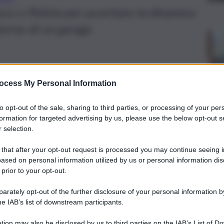
uoco e Polizia per accertare la dinamica
terno di un garage
ocess My Personal Information
to opt-out of the sale, sharing to third parties, or processing of your per
formation for targeted advertising by us, please use the below opt-out s
 selection.
 that after your opt-out request is processed you may continue seeing i
ased on personal information utilized by us or personal information dis
 prior to your opt-out.
rately opt-out of the further disclosure of your personal information by
he IAB’s list of downstream participants.
di accesso alla
circonvallazione
di Catania
da via Vincenzo
che ha interessato un
palazzo
lì presente.
tion may also be disclosed by us to third parties on the IAB’s List of 