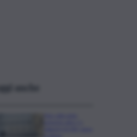
ggi anche
Mps: utile netto
semestre oltre 1,1
miliardi (+25,3%), sopra
le attese