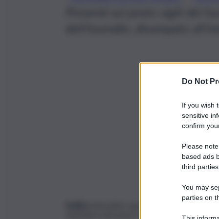
Presenti sul posto vigili del f
dell’incendio, divampato all’in
Do Not Pr
If you wish 
sensitive in
confirm your
Please note
based ads b
third parties
You may sepa
parties on t
Traffico
interdetto questa mattina sulla rampa 
Giuffrida in direzione Ognina per un incendio 
This informa