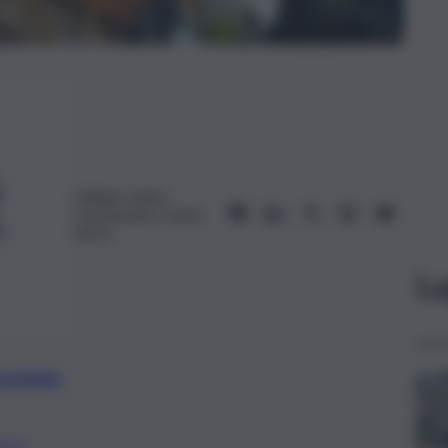
Giuliano Spina
4 Settembre 2024,
09:52
Le
preferite
DIO