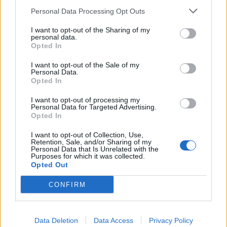
Nicola, 22 – P.IVA: 01153210875 – Cciaa Catania n.
Personal Data Processing Opt Outs
This information may also be disclosed by us to third parties
01153210875 – Quotidiano di Sicilia usufruisce dei
on the IAB’s List of Downstream Participants that may further
contributi di cui al D.lgs n. 70/2017
I want to opt-out of the Sharing of my
disclose it to other third parties.
personal data.
Opted In
I want to opt-out of the Sale of my
Personal Data.
Chi Siamo
Opted In
Fondazione Etica e Valori Marilù Tregua
Fondatore Carlo Alberto Tregua
Lavora con noi
I want to opt-out of processing my
Personal Data for Targeted Advertising.
Gerenza
Opted In
I want to opt-out of Collection, Use,
Retention, Sale, and/or Sharing of my
Personal Data that Is Unrelated with the
Purposes for which it was collected.
Opted Out
Scarica l’app
CONFIRM
Privacy Policy
Preferenze Privacy
Data Deletion
Data Access
Privacy Policy