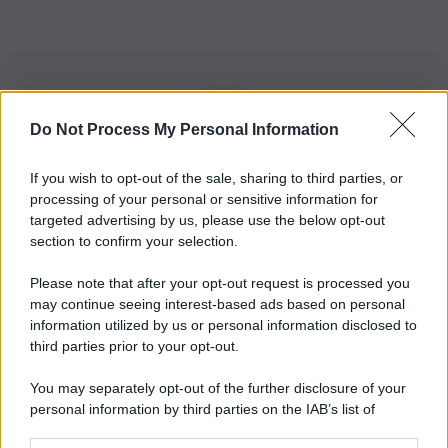
Do Not Process My Personal Information
Iscriviti alla nostra Newsletter
If you wish to opt-out of the sale, sharing to third parties, or
Iscriviti alla nostra newsletter per non perdere le ultime
processing of your personal or sensitive information for
novità
targeted advertising by us, please use the below opt-out
section to confirm your selection.
Iscriviti Ora
Please note that after your opt-out request is processed you
may continue seeing interest-based ads based on personal
information utilized by us or personal information disclosed to
third parties prior to your opt-out.
You may separately opt-out of the further disclosure of your
personal information by third parties on the IAB’s list of
© 2026 | Ediservice s.r.l. 95126 Catania – Via Principe
downstream participants.