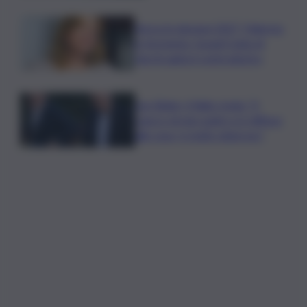
Verso le elezioni 2027, Palermo
in fermento: l’avanti tutta di
Varchi agita il centrodestra
Joe Biden, il figlio rivela: “Il
cancro di mio padre si è diffuso
alle ossa, è molto doloroso”