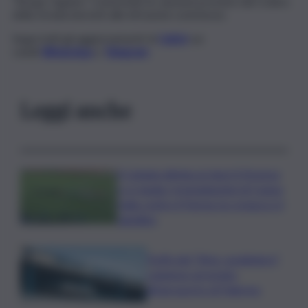
“Borgo Ognina”. Contestate le sanzioni previste dal Codice
della strada inerenti alle infrazioni commesse.
Segui tutti gli aggiornamenti di
QdS.it
sui
canali
WhatsApp
e
Telegram
Leggi anche
Il Catania elimina ai rigori il Vicenza
e si regala i trentaduesimi di Coppa
Italia contro il Parma: la cronaca e il
tabellino
Truffa del “finto carabiniere”,
catanese arrestato
all’aeroporto di Palermo