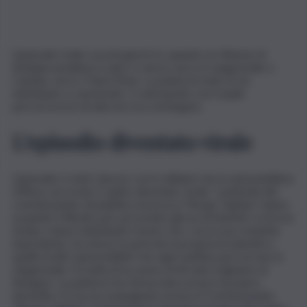
L’episodio risale a pochi giorni fa, quando un 44enne di
Bologna pedalava scalzo e senza casco in tangenziale a
Catania, verso i Paesi Etnei. La polizia di stato lo ha
individuato e sanzionato. Il velocipede con il quale
percorreva la strada non era omologato.
L’episodio diventato virale
L’episodio è stato ripreso con il cellulare da un automobilista.
Diffuso sui social, è subito diventato virale. I poliziotti del
commissariato di pubblica sicurezza “Borgo Ognina” hanno
acquisito il filmato per poi avviare gli accertamenti. In breve
tempo, hanno individuato l’uomo che, con la sua condotta
imprudente, ha messo in pericolo la propria incolumità e
quella di altri automobilisti che ogni mattina percorrono la
tangenziale. Si tratta di un uomo di 44 anni originario di
Bologna. La polizia lo ha rintracciato presso il proprio
domicilio e lo ha accompagnato presso il Commissariato