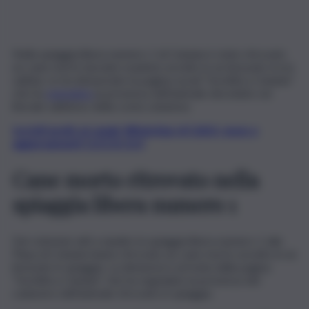
Nella spiaggia libera numero 1 di Catania è stato ritrovato
un cane morto lasciate esanime avvolto in un lenzuolo tra la
sabbia. Lo ha denunciato la pagina social “Inciviltà a Catania”
che ha
segnalato
la presenza dell’animale deceduto sul
litorale sabbioso della costa catanese.
Iscriviti gratis al canale WhatsApp di QdS.it, news e
aggiornamenti CLICCA QUI
Cane morto ritrovato nella
spiaggia libera numero 1
Dei volontari atti a ripulire la spiaggia libera numero 1 alla
Playa di Catania hanno ritrovato un cane morto avvolto in un
lenzuolo in spiaggia. La denuncia è arrivata dalla pagina
“Inciviltà a Catania” che ha segnalato la presenza del
cadavere dell’animale ritrovato in spiaggia.