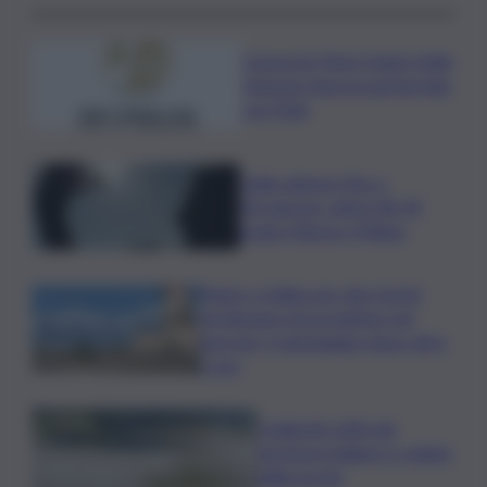
Consorzio Pinot Grigio Delle
Venezie rinnova partnership
con Fidal
Caldo almeno fino a
Ferragosto: attesi 38-39
gradi a Roma e Milano
Panico a Salina per due turisti:
rischiavano di precipitare nel
burrone, il salvataggio dopo oltre
2 ore
Coldiretti: 60% del
territorio italiano è colpito
dalla siccità