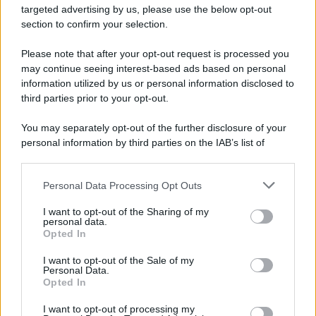
novità
targeted advertising by us, please use the below opt-out
section to confirm your selection.
Iscriviti Ora
Please note that after your opt-out request is processed you
may continue seeing interest-based ads based on personal
information utilized by us or personal information disclosed to
third parties prior to your opt-out.
You may separately opt-out of the further disclosure of your
personal information by third parties on the IAB’s list of
© 2026 | Ediservice s.r.l. 95126 Catania – Via Principe
downstream participants.
Nicola, 22 – P.IVA: 01153210875 – Cciaa Catania n.
Personal Data Processing Opt Outs
This information may also be disclosed by us to third parties
01153210875 – Quotidiano di Sicilia usufruisce dei
on the IAB’s List of Downstream Participants that may further
contributi di cui al D.lgs n. 70/2017
I want to opt-out of the Sharing of my
disclose it to other third parties.
personal data.
Opted In
I want to opt-out of the Sale of my
Personal Data.
Chi Siamo
Opted In
Fondazione Etica e Valori Marilù Tregua
Fondatore Carlo Alberto Tregua
Lavora con noi
I want to opt-out of processing my