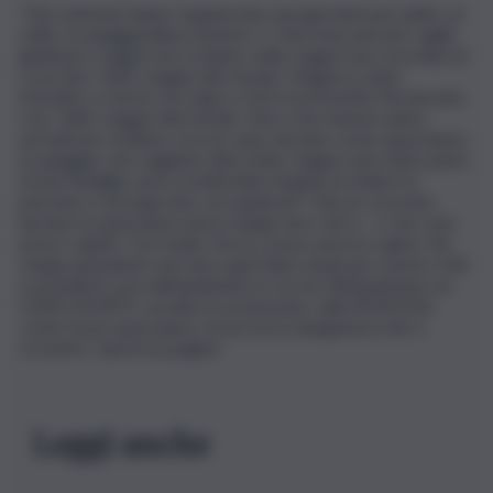
“Dei volontari hanno organizzato una giornata per pulire, al
solito, la spiaggia libera numero 1. Non invio perché voglio
giudicare, magari non si hanno soldi, magari non si ha idea di
cosa fare. Tutti i magari del mondo. Magari è stato
investito, è morto sul colpo e chi lo ha investito l’ha lasciato
così. Tutti i magari del mondo. Ma a che miserie siamo
arrivati per trattare così un cane, lasciato come spazzatura
in spiaggia, che vogliamo dirla tutta, magari sarà stato parte
di una famiglia, avrà scondizolato di gioia al vedere le
persone e avrà giocato con qualcuno? Fare lo zozzone,
lasciare la spazzatura dove mangi, bevi, fai il c…o che vuoi,
posso capirlo. Con molto sforzo, posso ancora capire che
venga spontaneo non fare quel tanto di più per essere civili
e prenderti cura dell’ambiente in cui vivi. Abbandonare un
CANE MORTO, avvolto in un lenzuolo, sulla SPIAGGIA,
come fosse spazzatura, mi provoca ripugnanza solo a
scriverlo”, riporta la pagina
Leggi anche