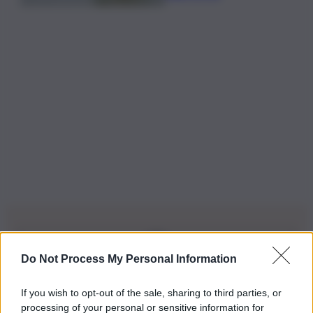
Do Not Process My Personal Information
Iscriviti alla nostra Newsletter
If you wish to opt-out of the sale, sharing to third parties, or
Iscriviti alla nostra newsletter per non perdere le ultime
processing of your personal or sensitive information for