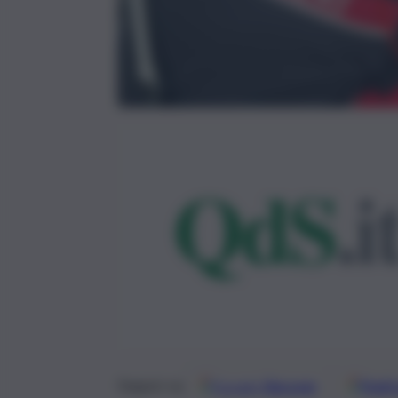
Google
Discover
Fonti 
Seguici su