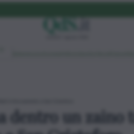
venerdì 7 agosto 2026
Ambiente
Lavoro
Economia
Politica
Cultura
Dai Mercati
Podcast
Vid
fiuti: il ritrovamento a San Cristoforo
 dentro un zaino tra