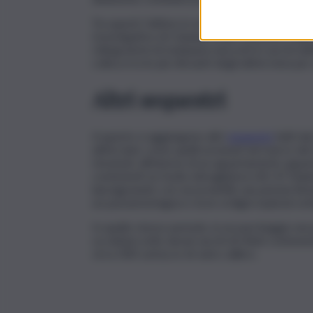
Tra questi, l’ultimo in ordine di tempo è il seq
Investigativo di Catania, a San Cristoforo ne
chilogrammi di marijuana nascosti in sacchi del
colloca tra le più rilevanti degli ultimi mesi p
Altri sequestri
A questo si aggiungono altri
sequestri
fatti dai
ultimi anni, come quelli avvenuti nel marzo de
rinvenuti, all’interno di un appartamento app
contenenti un fucile mitragliatore AK-47 Kalash
lanciagranate con sei proiettili, una pistola Be
un passamontagna e nove ordigni esplosivi arti
In quello stesso periodo, in un parcheggio nei
occultata sotto alcuni sacchi di rifiuti contenen
circa 300 cartucce di vario calibro.