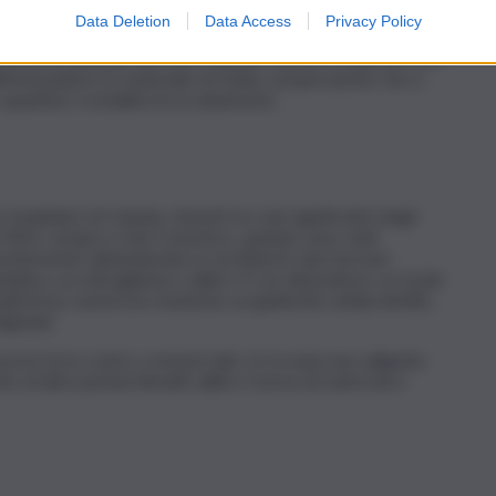
Data Deletion
Data Access
Privacy Policy
uestro effettuato dagli investigatori del Nucleo
lla metà di febbraio del 2025, quando furono recuperati 250
l’immondizia tra materiale di risulta, un’operazione che si
er quantità e modalità di occultamento.
 Carabinieri di Catania, ritenuti tra i più significativi degli
l 2022, sempre a San Cristoforo, quando sono stati
arentemente abbandonato in via Bianchi, due borsoni
nikov, un mitragliatore calibro 9 con silenziatore, un fucile
nelli Army, numerose munizioni, un giubbotto antiproiettile,
gianali.
 pressi di un centro commerciale, fu trovata una valigetta
te un’altra pistola Benelli calibro 9 priva di matricola e