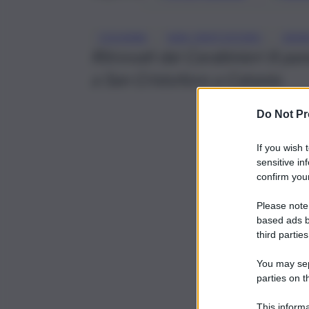
, 
, 
COCAINA
SAN CRISTOFORO
ZAI
Ritrovati dai Carabinieri 8 pane
a San Cristoforo a Catania
Do Not Pr
If you wish 
sensitive in
confirm your
Please note
based ads b
third parties
You may sepa
parties on t
This informa