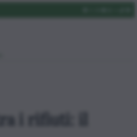
eo
 i rifiuti: il