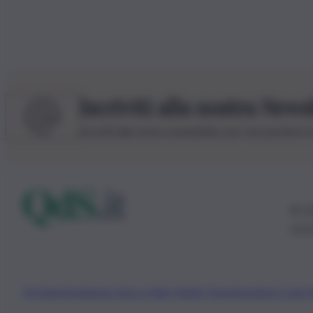
Iscriviti alla nostra News
Iscriviti alla nostra newsletter per non perdere 
© 20
0115
Chi Siamo
Fondazione Etica e Valori Marilù Tregua
Fondatore Carlo 