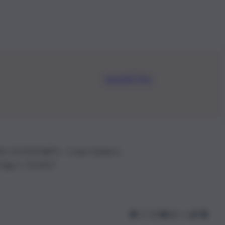
Iscriviti Ora
.IVA: 01153210875 – Cciaa Catania n.
 D.lgs n. 70/2017