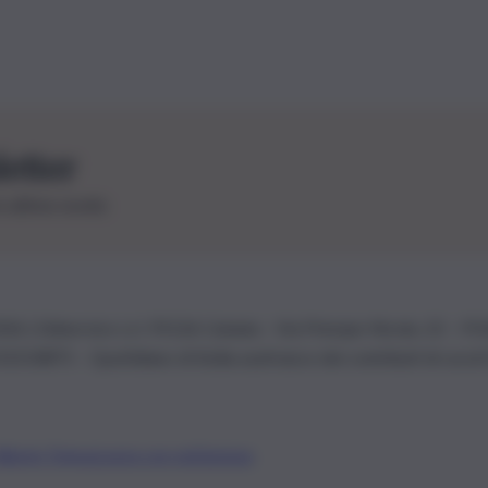
letter
le ultime novità
26 | Ediservice s.r.l. 95126 Catania – Via Principe Nicola, 22 – P
3210875 – Quotidiano di Sicilia usufruisce dei contributi di cui al
Alberto Tregua
Lavora con noi
Gerenza