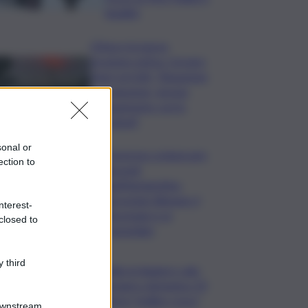
legalità
L’Etna e la nuova
eruzione estiva. Corsaro
(Ingv) al QdS: “Situazione
in evoluzione, nessun
collegamento con lo
Stromboli”
sonal or
Sorpreso a innescare
ection to
incendi
nell’Agrigentino,
arrestato 86enne: il
nterest-
piromane è ai
closed to
domiciliari
 third
Caldo in leggero calo:
domani e domenica 19
città in “bollino rosso”
Downstream