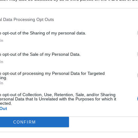
 that may further disclose it to other third parties.
tiere
San Cristoforo
a
Catania
, i Carabinieri della Stazione di
rollo del territorio, hanno rinvenuto e sequestrato uno
l Data Processing Opt Outs
na
, suddivisa in
otto panetti
. Lo stupefacente era destinato
 nel mercato locale dello spaccio.
o opt-out of the Sharing of my personal data.
t, news e aggiornamenti CLICCA QUI
In
di perlustrazione in una zona interna del quartiere,
prevenzione e repressione dei reati legati al traffico di
o opt-out of the Sale of my Personal Data.
In
on 8 panetti di cocaina a San
to opt-out of processing my Personal Data for Targeted
ing.
In
o opt-out of Collection, Use, Retention, Sale, and/or Sharing
ersonal Data that Is Unrelated with the Purposes for which it
, apparentemente in ottime condizioni, appoggiato vicino a
lected.
artiere.
Out
dell’oggetto, appariva chiaramente fuori contesto e non
CONFIRM
a attirato l’attenzione dell’equipaggio della Stazione.
nche della conoscenza approfondita del territorio e delle
attraverso interventi analoghi.