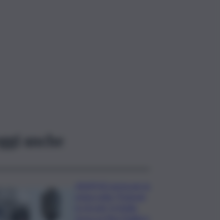
ggi anche
ASSIPOD porta per la
prima volta “Podcast
in Circolo” in Sicilia:
focus su Pino Puglisi e