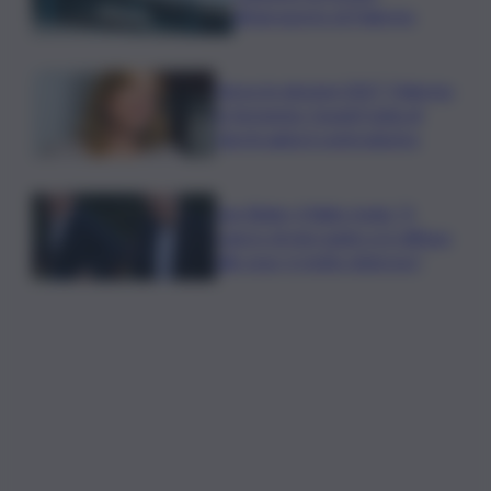
all’aeroporto di Palermo
Verso le elezioni 2027, Palermo
in fermento: l’avanti tutta di
Varchi agita il centrodestra
Joe Biden, il figlio rivela: “Il
cancro di mio padre si è diffuso
alle ossa, è molto doloroso”