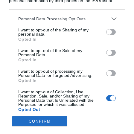
personal information by third parties on the IAB’s list of
© 2026 | Ediservice s.r.l. 95126 Catania – Via Principe
downstream participants.
Nicola, 22 – P.IVA: 01153210875 – Cciaa Catania n.
Personal Data Processing Opt Outs
This information may also be disclosed by us to third parties
01153210875 – Quotidiano di Sicilia usufruisce dei
on the IAB’s List of Downstream Participants that may further
contributi di cui al D.lgs n. 70/2017
I want to opt-out of the Sharing of my
disclose it to other third parties.
personal data.
Opted In
I want to opt-out of the Sale of my
Personal Data.
Chi Siamo
Opted In
Fondazione Etica e Valori Marilù Tregua
Fondatore Carlo Alberto Tregua
Lavora con noi
I want to opt-out of processing my
Personal Data for Targeted Advertising.
Gerenza
Opted In
I want to opt-out of Collection, Use,
Retention, Sale, and/or Sharing of my
Personal Data that Is Unrelated with the
Purposes for which it was collected.
Opted Out
Scarica l’app
CONFIRM
Privacy Policy
Preferenze Privacy