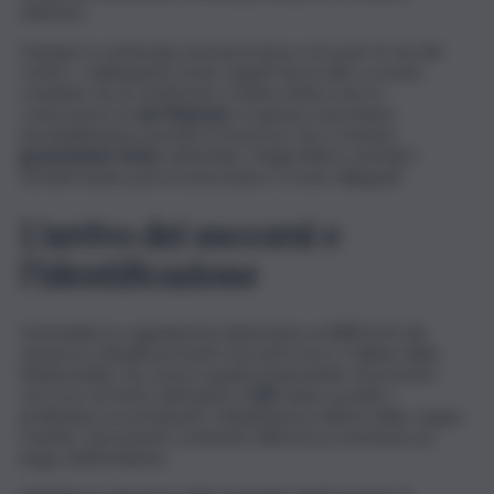
telefono.
Dunque è cominciata una pericolosa corsa per le vie del
centro. I delinquenti erano seguiti da un altro scooter
condotto da un testimone e hanno imboccato in
controsenso la
via Manzoni
. In questa zona hanno
inevitabilmente investito il francese che è rimasto
gravemente ferito
sull’asfalto. Negli attimi concitati i
furfanti hanno perso la borsetta e si sono dileguati.
L’arrivo dei soccorsi e
l’identificazione
Immediate le segnalazioni telefoniche al
112
NUE dei
numerosi cittadini presenti. Arrivati in loco i militari della
Radiomobile che, preoccupatisi innanzitutto di prestare
soccorso al ferito attivando il
118
, hanno avviato i
preliminari accertamenti. Individuata la vittima dello scippo
tramite i documenti contenuti nella borsa rinvenuta sul
luogo dell’incidente.