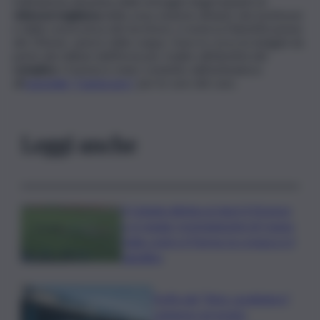
Dall’attenta disamina delle immagini degli impianti di
videosorveglianza
della zona, insieme all’aiuto dei testimoni
e della conoscenza del territorio, è emersa l’identificazione
del 19enne, autore dello scippo. Sono in corso le indagini da
parte dei militari dell’Arma per risalire all’identità del
complice
.
Il turista è stato condotto dall’ambulanza
all’
ospedale “Cannizzaro”
per le cure del caso.
Leggi anche
Il Catania elimina ai rigori il Vicenza
e si regala i trentaduesimi di Coppa
Italia contro il Parma: la cronaca e il
tabellino
Truffa del “finto carabiniere”,
catanese arrestato