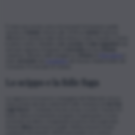
È stata una serata carica di momenti di tensione quella
vissuta a
Catania
. Intorno alle 23:00 un
turista
francese
48enne in vacanza nella città etnea è stato travolto e ferito
in pieno centro cittadino dallo
scooter
di
due scippatori
che
avevano appena strappato la
borsetta
ad una
25enne
catanese. All’esito delle indagini un
19enne
di
Mascalucia
è
stato
arrestato
dai
Carabinieri
del Nucleo Radiomobile del
Comando Provinciale di Catania.
Lo scippo e la folle fuga
La ragazza si trovava in compagnia del fidanzato ed era
stata notata dai due malviventi nelle vicinanza di
via Don
Luigi Sturzo
. I criminali a bordo di uno scooter Honda SH
hanno atteso il momento propizio. A quel punto si sono
avvicinati da dietro strappando la borsa che la giovane,
rimasta
illesa
, portava in spalla. Nell’accessorio erano
contenuti documenti, effetti personali e un costoso