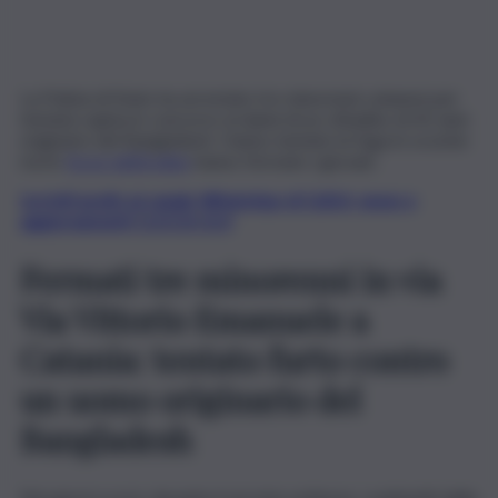
La Polizia di Stato ha arrestato tre minorenni catanesi per
tentata rapina in concorso ai danni di un cittadino di 42 anni
originario del Bangladesh. Hanno tentato la fuga in scooter
ma le
forze dell’ordine
hanno fermato i giovani.
Iscriviti gratis al canale WhatsApp di QdS.it, news e
aggiornamenti CLICCA QUI
Fermati tre minorenni in via
Via Vittorio Emanuele a
Catania: tentato furto contro
un uomo originario del
Bangladesh
Nei giorni scorsi, durante il servizio notturno, i poliziotti della