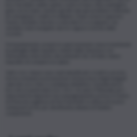
loro l’avrebbe subito spinto contro il muro, bloccandogli la
gola con la mano, mentre gli altri due gli avrebbero intimato
di consegnare i soldi e il cellulare. Dopo essersi opposto,
l’uomo sarebbe riuscito a svincolarsi e a scappare, ma
sarebbe stato inseguito dai tre ragazzi a bordo dello
scooter.
Fortunatamente, proprio in quel momento stava transitando
la pattuglia della squadra volanti della Questura con
l’immediato intervento dei poliziotti che, di fatto, hanno
impedito di compiere la rapina.
Tutti e tre i minori sono stati identificati e tratti in arresto,
ferma restando la presunzione di innocenza degli indagati
valevole ora e fino a condanna definitiva. Considerata la
loro età, in particolare tra i 14 e i 16 anni, il Tribunale per i
minorenni ha disposto l’accompagnamento presso il Centro
di Prima Accoglienza di Via Franchetti, in attesa di essere
sottoposti al rito per direttissima dinanzi al Giudice
competente.