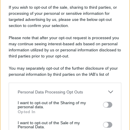
Iscriviti alla nostra Newsletter
If you wish to opt-out of the sale, sharing to third parties, or
Iscriviti alla nostra newsletter per non perdere le ultime
processing of your personal or sensitive information for
novità
targeted advertising by us, please use the below opt-out
section to confirm your selection.
Iscriviti Ora
Please note that after your opt-out request is processed you
may continue seeing interest-based ads based on personal
information utilized by us or personal information disclosed to
third parties prior to your opt-out.
You may separately opt-out of the further disclosure of your
personal information by third parties on the IAB’s list of
© 2026 | Ediservice s.r.l. 95126 Catania – Via Principe
downstream participants.
Nicola, 22 – P.IVA: 01153210875 – Cciaa Catania n.
Personal Data Processing Opt Outs
This information may also be disclosed by us to third parties
01153210875 – Quotidiano di Sicilia usufruisce dei
on the IAB’s List of Downstream Participants that may further
contributi di cui al D.lgs n. 70/2017
I want to opt-out of the Sharing of my
disclose it to other third parties.
personal data.
Opted In
I want to opt-out of the Sale of my
Personal Data.
Chi Siamo