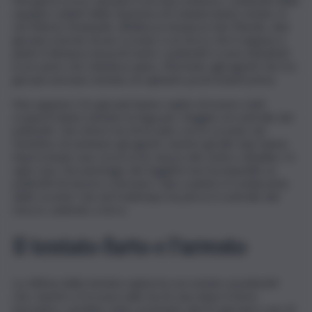
squadra volanti della Questura di Catania hanno notato, in
via Vittorio Emanuele, all’altezza di piazza San Placido, due
giovani a bordo di uno scooter e un terzo che li seguiva a
piedi. A distanza di pochi metri, i poliziotti si sono imbattuti
in un uomo che chiedeva aiuto, riferendo agli agenti che tre
giovani avevano tentato di rapinarlo pochi istanti prima.
Non appena i tre giovani hanno capito di essere stati
scoperti hanno tentato la fuga per sfuggire al controllo dei
poliziotti. Uno di loro ha sfrecciato con lo scooter nel
tentativo di seminare gli agenti, mentre gli altri due hanno
improvvisato una corsa tra le viuzze del centro cittadino. In
ogni caso, l’escamotage dei fuggitivi non ha impedito ai
poliziotti di riuscire a fermare i due a piedi e il conducente
dello scooter che nel frattempo ha perso il controllo del
mezzo cadendo a terra.
Il tentato furto e l’arresto
La vittima della tentata rapina ha raccontato ai poliziotti
che, mentre si trovava sulla via di casa dopo il turno
lavorativo, sarebbe stato avvicinato dai tre giovani e uno di