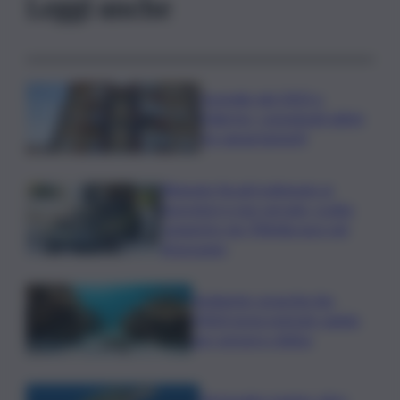
Leggi anche
Incendio del 2023 a
Palermo, consegnati ultimi
tre appartamenti
Ritenute fiscali trattenute ai
lavoratori e non versate, scatta
sequestro da 700mila euro nel
Siracusano
Ambiente: granchio blu,
ENEA testa metodo rapido
per estrarre chitina
Tartarughe marine: oltre