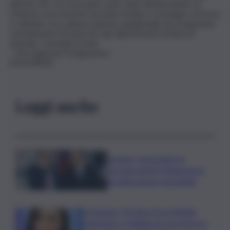
ulteriori 36 i cui curriculum sono stati ritenuti idonei. Le
richieste sono inserite secondo l’ordine cronologico di arrivo
e valutate con cadenza almeno quindicinale da un’apposita
commissione formata da capi dipartimenti di diverse
aziende, conclude la nota.
– foto Agenzia Fotogramma –
(ITALPRESS).
Leggi anche
Catania, nonostante la
proroga niente fideiussione:
penalizzazione inevitabile
Scomparsi, 30 anni senza Angela
Celentano e migliaia di casi anche in