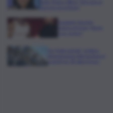
Sicilia. Manisco Word: “Non sono un
fascicolo da archiviare”
Sayanbull e Sinomine
insieme nel brano “Niente
è per sempre”
Fua “Sicilia centrale”, via libera
all’assegnazione della gestione di
progetti per 38 milioni di euro