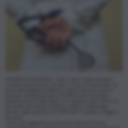
PALERMO (ITALPRESS) – Sono cento i medici stranieri
reclutati ed immessi in servizio o in fase di immissione, da
parte della Regione Siciliana in seguito all’avviso aperto,
emanato dal dipartimento di Pianificazione strategica
dell’assessorato della Salute, per sopperire alle carenze di
personale del sistema sanitario siciliano. Il fabbisogno
rilevato dalle aziende è di 1.494 unità. E’ quanto si legge in
una nota.
“Avere già raggiunto in pochi mesi la quota di cento
professionisti provenienti da paesi extraeuropei che hanno