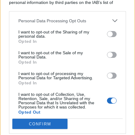
personal information by third parties on the IAB’s list of
© 2026 | Ediservice s.r.l. 95126 Catania – Via Principe
downstream participants.
Nicola, 22 – P.IVA: 01153210875 – Cciaa Catania n.
Personal Data Processing Opt Outs
This information may also be disclosed by us to third parties
01153210875 – Quotidiano di Sicilia usufruisce dei
on the IAB’s List of Downstream Participants that may further
contributi di cui al D.lgs n. 70/2017
I want to opt-out of the Sharing of my
disclose it to other third parties.
personal data.
Opted In
I want to opt-out of the Sale of my
Personal Data.
Chi Siamo
Opted In
Fondazione Etica e Valori Marilù Tregua
Fondatore Carlo Alberto Tregua
Lavora con noi
I want to opt-out of processing my
Personal Data for Targeted Advertising.
Gerenza
Opted In
I want to opt-out of Collection, Use,
Retention, Sale, and/or Sharing of my
Personal Data that Is Unrelated with the
Purposes for which it was collected.
Opted Out
Scarica l’app
CONFIRM
Privacy Policy
Preferenze Privacy