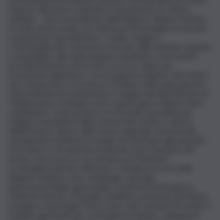
risposto alla nostra chiamata è sicuramente un ottimo
risultato – dice il presidente della Regione, Renato Schifani -.
Si tratta di personale con ottime professionalità ed elevate
competenze specialistiche. I medici vengono
contrattualizzati e immessi in servizio dalle aziende sanitarie
e ospedaliere alle quali vengono destinati e sono inseriti
prevalentemente nei pronto soccorso, dopo una
formazione linguistica e con il supporto logistico dei sindaci
dei Comuni dove si trovano le strutture nelle quali operano.
Tutta l’attività di reclutamento è seguita dal dipartimento di
Pianificazione strategica che in questi giorni valuterà altre
candidature. Il mio governo sta facendo il possibile per
mitigare il problema della carenza dei medici, in attesa
dell’entrata in vigore della norma regionale che prevede
un’indennità transitoria ai medici da destinare agli ospedali
di frontiera e di soluzioni strutturali come l’aumento del
numero di accessi ai corsi di laurea in Medicina”.
Le discipline indicate nell’avviso, sottolinea la nota della
Regione Siciliana, sono cardiologia, chirurgia,
gastroenterologia, ginecologia, medicina di emergenza,
medicina interna, ortopedia, pediatria, anestesia, psichiatria,
urologia e neurologia. Finora sono stati reclutati 64 medici e
risultano già fissati per i primi giorni di aprile i colloqui per