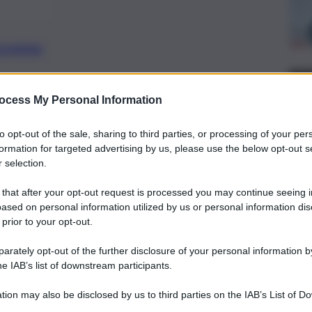
preferite
ocess My Personal Information
te complessivamente 793 strutture tra
stetici e rilevati 110 obiettivi non
to opt-out of the sale, sharing to third parties, or processing of your per
formation for targeted advertising by us, please use the below opt-out s
 selection.
 that after your opt-out request is processed you may continue seeing i
ased on personal information utilized by us or personal information dis
 prior to your opt-out.
rately opt-out of the further disclosure of your personal information by
he IAB’s list of downstream participants.
tion may also be disclosed by us to third parties on the IAB’s List of 
 that may further disclose it to other third parties.