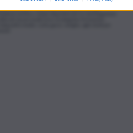
 sospensione di otto centri estetici e tre studi medici e
uisiti minimi per il funzionamento. Sequestrati due
edicina estetica, cinque dispositivi per la centrifugazione
tilizzati da personale privo di adeguata formazione,
ispositivi medici, come garze, siringhe, aghi sterili per
enuti.