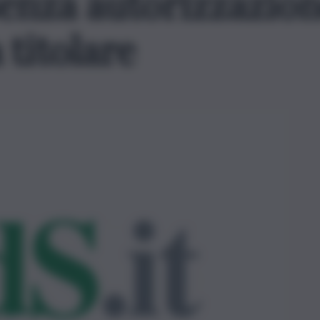
senza autorizzazion
 titolare