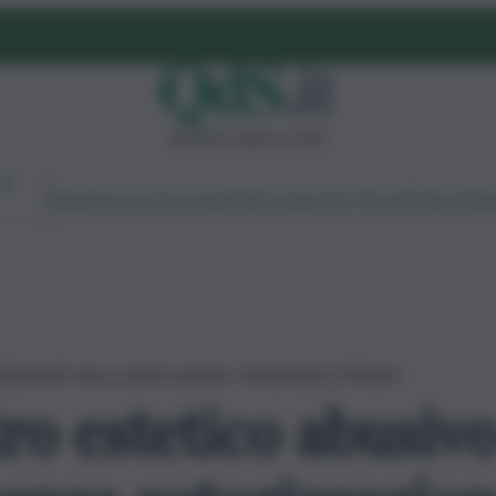
giovedì 6 agosto 2026
Ambiente
Lavoro
Economia
Politica
Cultura
Dai Mercati
Podcast
Vid
attamenti senza autorizzazione: denunciata la titolare
ro estetico abusivo