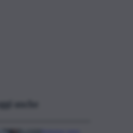
ggi anche
Risoluzione ‘campo