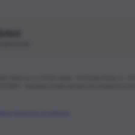
letter
le ultime novità
26 | Ediservice s.r.l. 95126 Catania – Via Principe Nicola, 22 – P
3210875 – Quotidiano di Sicilia usufruisce dei contributi di cui al
Alberto Tregua
Lavora con noi
Gerenza