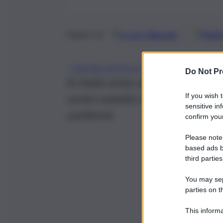
Google
Discover
Fonti 
Seguici su
, 
CENTRO ESTETICO
NAS
Do Not Pr
In Italia sono state ispeziona
centri estetici e studi medici e
If you wish 
sensitive in
conformi
confirm your
Please note
based ads b
third parties
You may sepa
parties on t
This informa
Participants