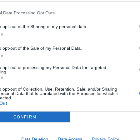
l Data Processing Opt Outs
o opt-out of the Sharing of my personal data.
In
a
. I carabinieri del Nas hanno denunciato la titolare per
o opt-out of the Sale of my Personal Data.
erché sprovvista di titoli professionali e per aver avviato
In
e sanitaria. La struttura è stata sequestrata dai militari
riolipolisi, a due dispositivi medici ad azione
to opt-out of processing my Personal Data for Targeted
 per trattamenti medico-estetici per il cui utilizzo è
ing.
ia e formazione professionale.
In
o opt-out of Collection, Use, Retention, Sale, and/or Sharing
ersonal Data that Is Unrelated with the Purposes for which it
lected.
Out
u tutto il territorio nazionale dai carabinieri del Nas
icare le corretta erogazioni delle prestazioni di medicina
CONFIRM
lessivamente 793 strutture tra centri estetici e studi
nformi
che hanno portato alla denuncia complessivamente
istrative per 187.000 euro.
Data Deletion
Data Access
Privacy Policy