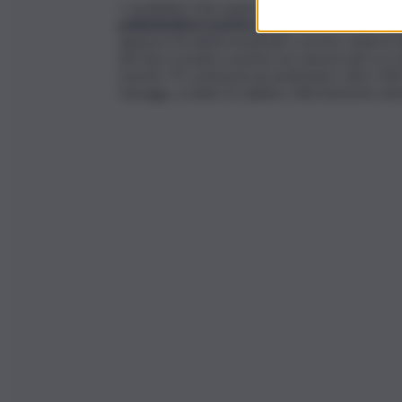
I carabinieri Nas hanno
eseguito il sequestro e
poliambulatori poiché abusivi
e/o privi dei req
apparecchi elettromedicali e, presso studi di m
del siero ematico poiché non autorizzati e/o u
nonché 79 confezioni di medicinali e oltre 500 d
tatuaggi, scaduti di validità o illecitamente det