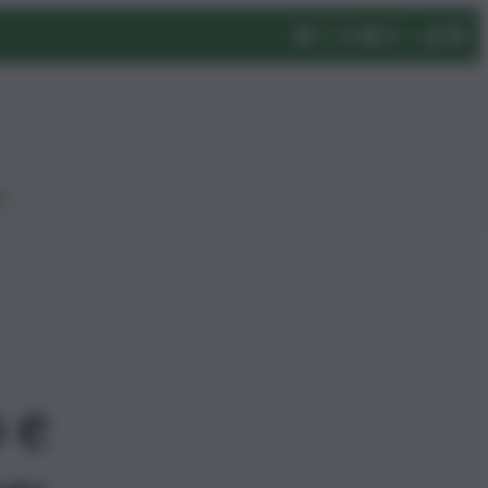
eo
 e