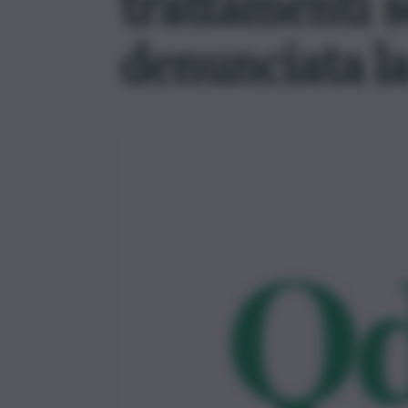
trattamenti 
denunciata la