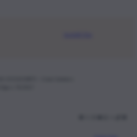
Iscriviti Ora
.IVA: 01153210875 – Cciaa Catania n.
 D.lgs n. 70/2017
Scarica l’app