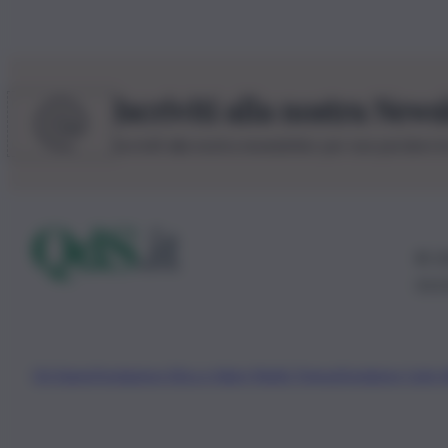
Iscriviti alla nostra News
Iscriviti alla nostra newsletter per non perdere 
© 20
0115
Chi Siamo
Fondazione Etica e Valori Marilù Tregua
Fondatore Carlo 