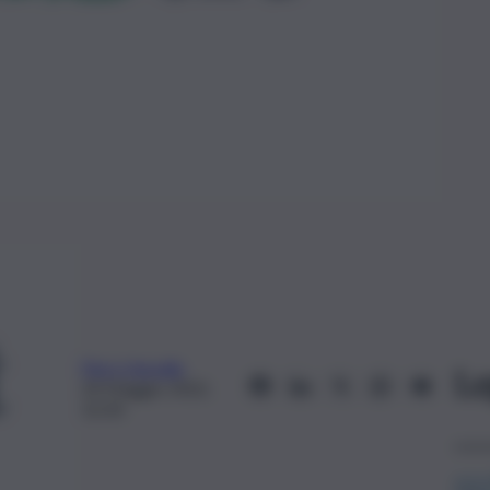
Piero Vassallo
Le
24 Maggio 2022,
12:20