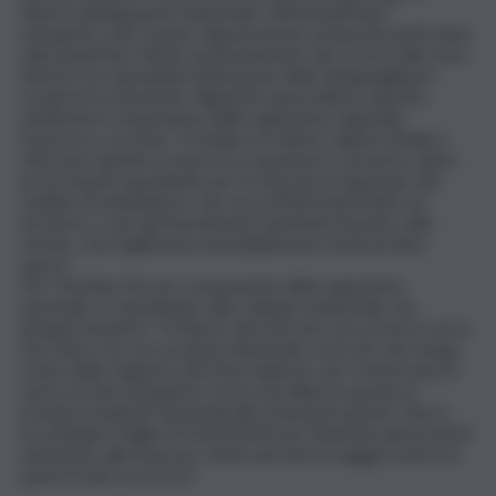
rilancio dell’apparato industriale, efficientamento
energetico dei Comuni, rigenerazione urbana (in particolare
sulla questione rifiuti), potenziamento dei servizi nelle aree
interne ma soprattutto limitazione delle diseguaglianze
sociali ed economiche. Riguardo quest’ultimo aspetto,
evidenzia il componente della segreteria regionale
Francesco Lucchesi, “la Sicilia è le ultime regioni d’Italia e
d’Europa rispetto ai tassi di occupazione e povertà: siamo
preoccupati soprattutto per la mancata erogazione del
reddito di cittadinanza, che avrà effetti importanti sul
territorio, e per gli investimenti destinati al ponte sullo
stretto, che toglieranno inevitabilmente fondi ad altre
opere”.
Per Christian Ferrari, componente della segreteria
nazionale, è soprattutto sullo sviluppo industriale che
bisogna insistere: “Il rilancio del mercato non avverrà con la
Zes unica, ma con un piano industriale concreto che tenga
conto delle esigenze del Mezzogiorno, per trasformare il
sud in un hub energetico serve una filiera in grado di
produrre impianti funzionali alla transizione green. Non è
accettabile il taglio di fondi diretti per finanziare gli incentivi
automatici alle imprese, anche perchè la maggior parte di
questi fondi va al nord”.