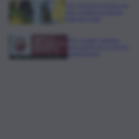
Cons. Maremma Toscana: uve
sane e qualità promettente
malgrado il caldo
Mps, Lovaglio: valutiamo
ogni opzione per preservare
integrità banca