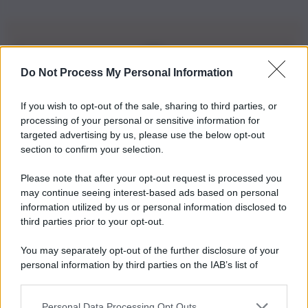
Do Not Process My Personal Information
Iscriviti alla nostra Newsletter
If you wish to opt-out of the sale, sharing to third parties, or
Iscriviti alla nostra newsletter per non perdere le ultime
processing of your personal or sensitive information for
novità
targeted advertising by us, please use the below opt-out
section to confirm your selection.
Iscriviti Ora
Please note that after your opt-out request is processed you
may continue seeing interest-based ads based on personal
information utilized by us or personal information disclosed to
third parties prior to your opt-out.
You may separately opt-out of the further disclosure of your
personal information by third parties on the IAB’s list of
© 2026 | Ediservice s.r.l. 95126 Catania – Via Principe
downstream participants.
Nicola, 22 – P.IVA: 01153210875 – Cciaa Catania n.
Personal Data Processing Opt Outs