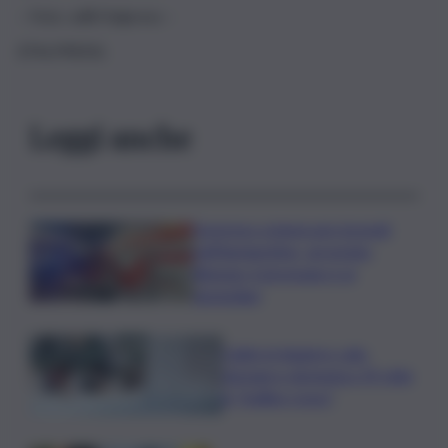
– Foto: xd8/Italpress –
(ITALPRESS).
Leggi anche
Sorpreso a innescare incendi
nell’Agrigentino, arrestato
86enne: il piromane è ai
domiciliari
Caldo in leggero calo:
domani e domenica 19 città
in “bollino rosso”