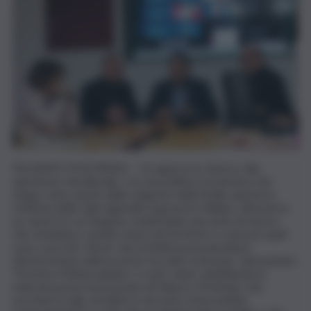
PALERMO (ITALPRESS) – Un approccio diverso alla
questione meridionale, con una politica economica che
tenga conto anche delle esigenze della Sicilia: questa la
richiesta della Cgil regionale al governo italiano, attraverso
un report in cui vengono evidenziate una serie di risorse
che sarebbero venute meno nel territorio e senza le quali
sono concreti i timori che la Sicilia possa piombare
ulteriormente nella povertà. Accanto al dossier, denominato
‘Governo Meloni quanto ci costì, viene sottolineata la
mancata presa di posizione di Palazzo d’Orleans che,
secondo la Cgil, avrebbe in tal senso assecondato