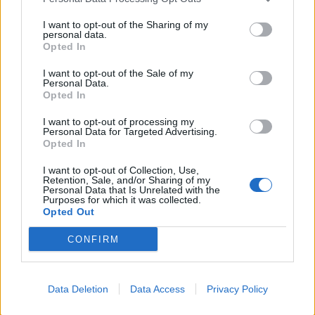
This information may also be disclosed by us to third parties
01153210875 – Quotidiano di Sicilia usufruisce dei
on the IAB’s List of Downstream Participants that may further
contributi di cui al D.lgs n. 70/2017
I want to opt-out of the Sharing of my
disclose it to other third parties.
personal data.
Opted In
I want to opt-out of the Sale of my
Personal Data.
Chi Siamo
Opted In
Fondazione Etica e Valori Marilù Tregua
Fondatore Carlo Alberto Tregua
Lavora con noi
I want to opt-out of processing my
Personal Data for Targeted Advertising.
Gerenza
Opted In
I want to opt-out of Collection, Use,
Retention, Sale, and/or Sharing of my
Personal Data that Is Unrelated with the
Purposes for which it was collected.
Opted Out
Scarica l’app
CONFIRM
Privacy Policy
Preferenze Privacy
Data Deletion
Data Access
Privacy Policy