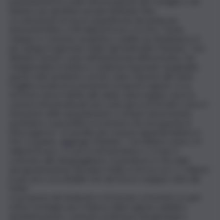
passivamente le scelte del presidente del Consiglio e del
ministro per gli Affari europei Raffaele Fitto.
La sottrazione di risorse quantificata dal sindacato
ammonterebbe a 4.8 miliardi di euro tra Pnrr, Fondo
sviluppo e coesione, insularità e reddito di cittadinanza: in
più, spiega il segretario della Cgil Sicilia Alfio Mannino, “non
abbiamo tenuto conto dell’autonomia differenziata, che
relegherebbe la Sicilia in condizioni di grande marginalità:
questi soldi sarebbero serviti a dare risposte alle tante
fragilità sociali ed economiche di questa regione. In un
territorio dove il diritto alla salute viene negato, dove le
carenze infrastrutturali sono sotto gli occhi di tutti e dove il
fenomeno dello spopolamento è sempre più presente
assistiamo a una politica economica che non guarda al
Mezzogiorno”. Le perdite più corpose riguarderebbero il
Pnrr in quanto, aggiunge Mannino, “verrebbero meno 2.4
miliardi di euro, 1.1 per le infrastrutture e 1.3 per il
contrasto alle diseguaglianze. Il paradosso è che nella
riprogrammazione del piano l’Italia si ritrova con 1.7 miliardi
in più: non è accettabile che tali risorse vengano tolte alla
Sicilia”.
La proposta del sindacato è di tornare a investire su quei
settori strategici per il rilancio della regione: pubblica
amministrazione, contrasto al dissesto idrogeologico,