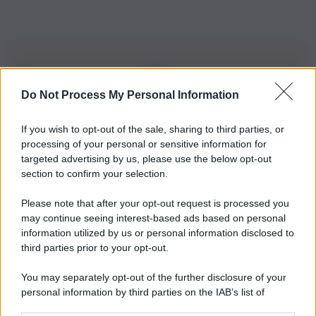
Do Not Process My Personal Information
Iscriviti alla nostra Newsletter
If you wish to opt-out of the sale, sharing to third parties, or
Iscriviti alla nostra newsletter per non perdere le ultime
processing of your personal or sensitive information for
novità
targeted advertising by us, please use the below opt-out
section to confirm your selection.
Iscriviti Ora
Please note that after your opt-out request is processed you
may continue seeing interest-based ads based on personal
information utilized by us or personal information disclosed to
third parties prior to your opt-out.
You may separately opt-out of the further disclosure of your
personal information by third parties on the IAB’s list of
© 2026 | Ediservice s.r.l. 95126 Catania – Via Principe
downstream participants.