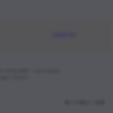
Iscriviti Ora
.IVA: 01153210875 – Cciaa Catania n.
 D.lgs n. 70/2017