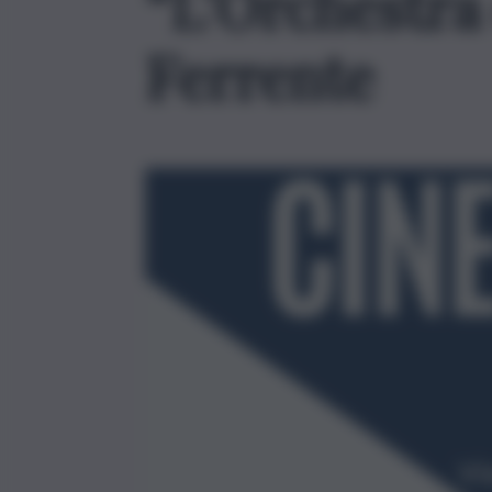
“L’Orchestra 
Ferrente