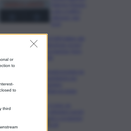
Palermo-Mazara,
code e traffico
rallentato: due
feriti
In 25.000 ballano alla
Olbia Arena, al via il
Jova Summer Party
2026
sonal or
ection to
Librandi premiata da
Legambiente per
nterest-
l’impegno
closed to
nell’agroecologia
In Istria, da
 third
settembre tartufi,
vino e produzioni
locali
Downstream