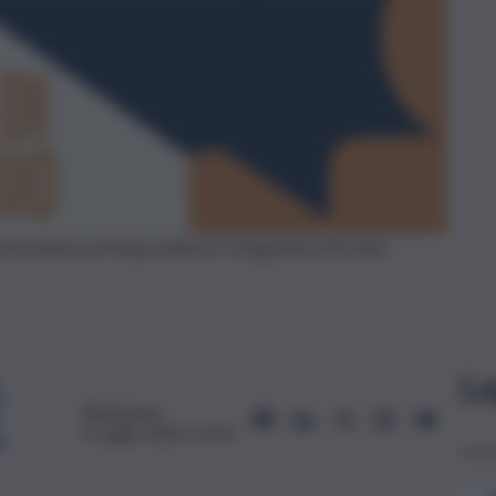
’Orchestra di Piazza Vittorio” di Agostino Ferrente
Le
Redazione
3 Luglio 2025, 22:52