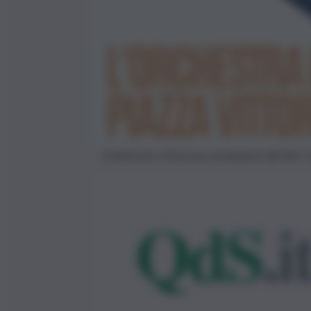
Cineforum a Siracusa: proiezione del film “L