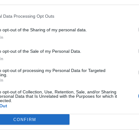
 that may further disclose it to other third parties.
l Data Processing Opt Outs
o opt-out of the Sharing of my personal data.
In
erativa
CPA FAMI
in Via Sommatino n. 6,
Siracusa
, si terrà
nizzato nell’ambito del Progetto FAMI n. 17 “
Il Filo di
o opt-out of the Sale of my Personal Data.
ssima
s.c.s., in collaborazione con il
Consorzio Umana
In
anzaria
, il
Comune di San Cono
, la cooperativa
Fatebene
to opt-out of processing my Personal Data for Targeted
ing.
l programma del 4 luglio
In
o opt-out of Collection, Use, Retention, Sale, and/or Sharing
ersonal Data that Is Unrelated with the Purposes for which it
chestra di Piazza Vittorio
” del regista
Agostino Ferrente
,
lected.
sica
possa unire culture e abbattere barriere. Un’opera
Out
ietnica nata nel cuore di Roma, simbolo di
integrazione
e
CONFIRM
iative tra cui
Centro Interculturale di Aiuto ed
o onlus),
EMIAS
(Euro Mediterranean Institute for Arts