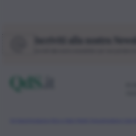
Iscriviti alla nostra News
Iscriviti alla nostra newsletter per non perdere 
© 20
0115
Chi Siamo
Fondazione Etica e Valori Marilù Tregua
Fondatore Carlo 