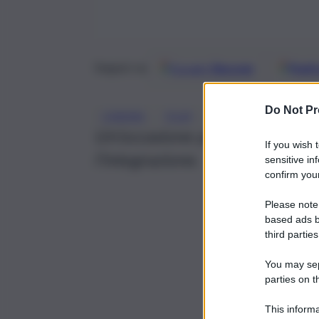
Google
Discover
Fonti 
Seguici su
Do Not Pr
, 
, 
CINEMA
FILM
SIRACUSA
Un’occasione per riflettere sul
If you wish 
l’integrazione.
sensitive in
confirm your
Please note
based ads b
third parties
You may sepa
parties on t
This informa