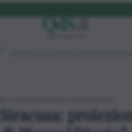
sabato 8 agosto 2026
Ambiente
Lavoro
Economia
Politica
Cultura
Dai Mercati
Podcast
Vid
ilm “L’Orchestra di Piazza Vittorio” di Agostino Ferrente
Siracusa: proiezion