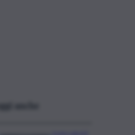
ggi anche
Scontro sulla A29