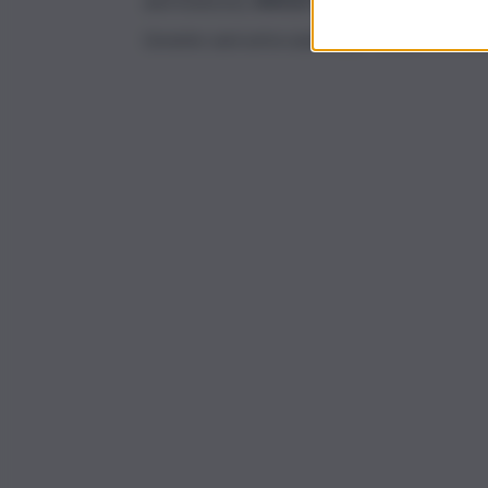
and Sciences),
ANOLF Siracusa
(Ass. Naz. Oltr
L’evento sarà un’occasione per avviare la rifles