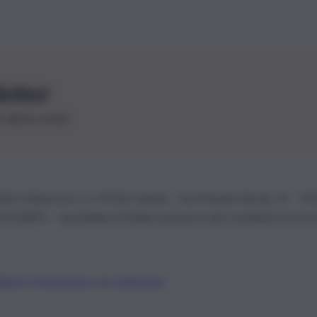
letter
le ultime novità
26 | Ediservice s.r.l. 95126 Catania – Via Principe Nicola, 22 – P
3210875 – Quotidiano di Sicilia usufruisce dei contributi di cui al
Alberto Tregua
Lavora con noi
Gerenza