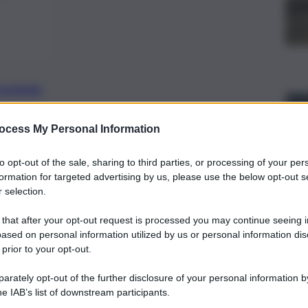
preferite
ocess My Personal Information
IVAL
sta estiva del cinema sotto le stelle,
to opt-out of the sale, sharing to third parties, or processing of your per
unta alla sesta edizione
formation for targeted advertising by us, please use the below opt-out s
 selection.
 that after your opt-out request is processed you may continue seeing i
ased on personal information utilized by us or personal information dis
 prior to your opt-out.
rately opt-out of the further disclosure of your personal information by
he IAB’s list of downstream participants.