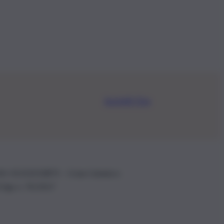
Iscriviti Ora
.IVA: 01153210875 – Cciaa Catania n.
 D.lgs n. 70/2017