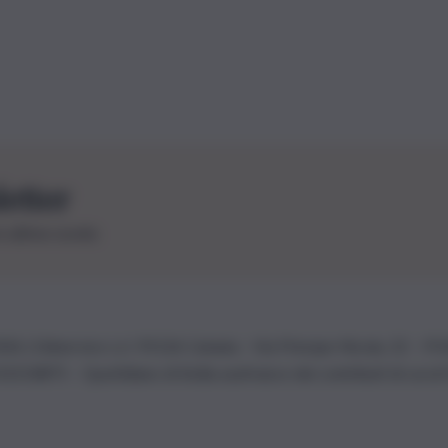
letter
le ultime novità
26 | Ediservice s.r.l. 95126 Catania – Via Principe Nicola, 22 – P
3210875 – Quotidiano di Sicilia usufruisce dei contributi di cui al