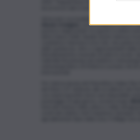
2025: “Napoli/New York”; “Afrodite”; “Io e te
da un breve talk in tema con le proiezioni.
Gli incontri con il pubblico saranno animati dagl
Alessio Orsingher,
con lo scrittore e storico G
parterre degli invitati; tra questi, il celebre 
attrici Nancy Brilli, Claudia Gerini, Vanessa Gr
conduttrice televisiva Licia Colò, che parlerà
dello spettacolo, oltre a rappresentanti delle i
l’intrattenimento musicale di tutte le serate. S
Gabriella Buontempo (produttrice cinematograf
cinematografia) e di Federica Lucisano, Ad di
internazionali.
Per tutta la durata del Marettimo Italian Fil
del Mare 2.0”, dedicato alle eccellenze del Dist
con stand espositivi dove sarà disponibile mater
pomeriggio di ogni giorno, avranno luogo
diba
temi del cinema, della cultura e della salvagu
curati dal celebre chef trapanese Giuseppe Giu
agroalimentari tipici della zona. Il Village sar