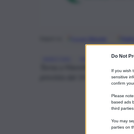
Google
Discover
Fonti 
Seguici su
Do Not Pr
, 
MARETTIMO
MARETTIMO FILM FEST
Torna a Marettimo la grande fe
If you wish 
prevista dal 14 al 19 luglio, gi
sensitive in
confirm your
Please note
based ads b
third parties
You may sepa
parties on t