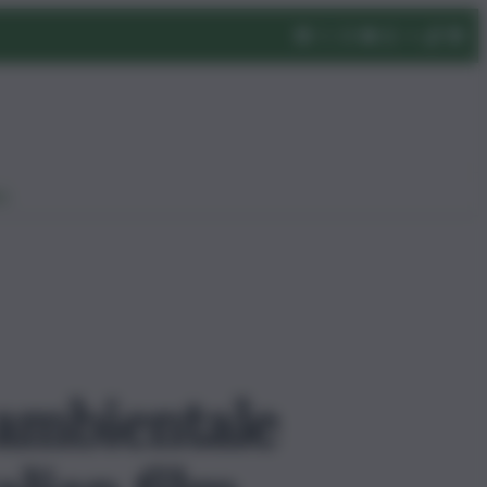
eo
 ambientale