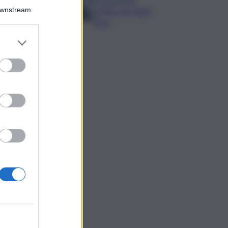
Downstream
bottino da 5mila
euro