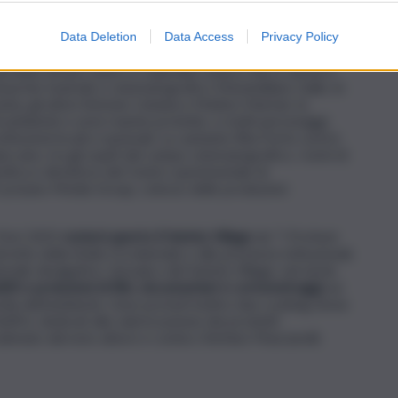
 dobbiamo parlare” e “L’abbaglio”. Ogni film sarà preceduto
Data Deletion
Data Access
Privacy Policy
i ospiti e dai
presentatori d’eccezione Pierluigi Diaco e
iordano Bruno Guerri e Gabriella Carlucci Ricco anche il
interprete teatrale e cinematografico Massimiliano Gallo, le
avina, gli attori Antonio Catania e Matteo Martari, la
 di ambiente e aree marine protette, e molti personaggi
stituzioni locali e nazionali. La cantante Rita Forte curerà
piccano, tra gli ospiti del campo cinematografico, i nomi di
ica e direttrice del Centro sperimentale di
 Lucisano Media Group, colosso delle produzioni
m Fest 2025
resterà aperto il Variety Village
de “I Profumi
retto della Sicilia Occidentale e alle presenze istituzionali,
iale divulgativo. Sul palco del Variety Village, nel tardo
ttiti e proiezioni di film, documentari e cortometraggi
sui
ardia dell’ambiente. Sono previsti inoltre due cooking show
ffré, dedicati alla valorizzazione dei prodotti
à animato dal noto attore e comico Stefano Masciarelli.