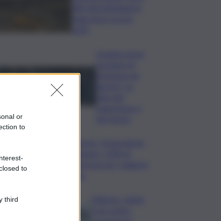
280 nidi individuati in
Italia dopo record
2025
Quando arriva
l’assegno di
inclusione ad
agosto? Le
date del
pagamento e
sonal or
dei rinnovi
ection to
Turismo, Osservatorio
Telepass: +20% di
nterest-
interesse per i viaggi in
closed to
auto
Palermo, rapina
 third
in un centro
scommesse: