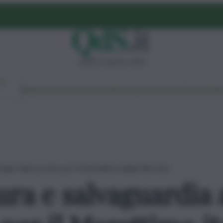
sabato 8 agosto 2026
Ambiente
Lavoro
Economia
Politica
Cultura
Dai Mercati
Podcast
Vid
ale Tutto pronto per il Marettimo italian film fest
ura e salvaguardia