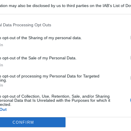
tion may also be disclosed by us to third parties on the IAB’s List of 
 that may further disclose it to other third parties.
l Data Processing Opt Outs
o opt-out of the Sharing of my personal data.
In
nde festa estiva del
cinema sotto le stelle
, prevista dal 14
anizzazione è come sempre a cura dell’Associazione culturale
o opt-out of the Sale of my Personal Data.
dizione annuale del
Marettimo Italian Film Festival
si
In
la valorizzazione del territorio egadino, con particolare
l’ambiente e dell’ecosistema marino
: Marettimo, infatti, fa
to opt-out of processing my Personal Data for Targeted
ropea e vanta la più estesa zona A di riserva integrale. La
ing.
ere prettamente promozionale, si articola in cinque serate
In
 piazzale del porticciolo di Marettimo; la serata di chiusura
Maris” e si concluderà con un concerto di musica dal vivo
o opt-out of Collection, Use, Retention, Sale, and/or Sharing
ersonal Data that Is Unrelated with the Purposes for which it
lected.
Out
 e per questa edizione è prevista una parte speciale dedicata
tora popolare. Sarà proiettato infatti il film cult “Sapore di
dedicati alle vacanze firmati dai fratelli Carlo ed Enrico
CONFIRM
ni di successo usciti tra la fine del 2024 e i primi mesi del