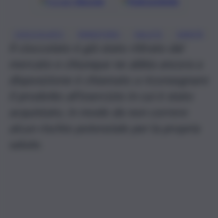
Google
Discover
Fonti preferite
, 
, 
, 
CIOCCOLATO
MINISTERO
SALUTE
SANITÀ
Il cioccolato è già stato ritirato dal
mercato e chiunque ne abbia ancora a
disposizione è chiamato a riconsegnare
il prodotto all’esercizio in cui è stato
acquistato, in modo da non correre
alcun rischio potenziale per la propria
salute.