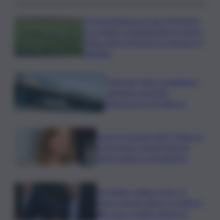
Il Catania elimina ai rigori il Vicenza
e si regala i trentaduesimi di Coppa
Italia contro il Parma: la cronaca e il
tabellino
Truffa del “finto carabiniere”,
catanese arrestato
all’aeroporto di Palermo
Verso le elezioni 2027, Palermo
in fermento: l’avanti tutta di
Varchi agita il centrodestra
Joe Biden, il figlio rivela: “Il
cancro di mio padre si è diffuso
alle ossa, è molto doloroso”