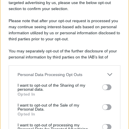
novità
targeted advertising by us, please use the below opt-out
section to confirm your selection.
Iscriviti Ora
Please note that after your opt-out request is processed you
may continue seeing interest-based ads based on personal
information utilized by us or personal information disclosed to
third parties prior to your opt-out.
You may separately opt-out of the further disclosure of your
personal information by third parties on the IAB’s list of
© 2026 | Ediservice s.r.l. 95126 Catania – Via Principe
downstream participants.
Nicola, 22 – P.IVA: 01153210875 – Cciaa Catania n.
Personal Data Processing Opt Outs
This information may also be disclosed by us to third parties
01153210875 – Quotidiano di Sicilia usufruisce dei
on the IAB’s List of Downstream Participants that may further
contributi di cui al D.lgs n. 70/2017
I want to opt-out of the Sharing of my
disclose it to other third parties.
personal data.
Opted In
I want to opt-out of the Sale of my
Personal Data.
Chi Siamo
Opted In
Fondazione Etica e Valori Marilù Tregua
Fondatore Carlo Alberto Tregua
Lavora con noi
I want to opt-out of processing my