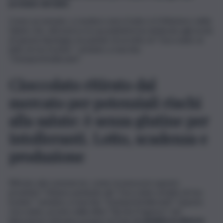
proteine del latte.
Come accennato, a rendere noto il tutto è il Ministero della
Salute che, attraverso la sua piattaforma dedicata agli avvisi
di questa tipologia, ha parlato di un lotto di “Cioccolato al
latte di riso kosher” venduto a marchio
“Dolciperintolleranti”.
Cioccolato ritirato dal
mercato per potenziali rischi
alla salute: è senza glutine per
intolleranti. Lotto, scadenza e
produzione
Ritirato dal commercio, come riconoscere questo
prodotto? Stiamo parlando del “Cioccolato al latte di riso
kosher” venduto a marchio “Dolciperintolleranti”. Questo
cioccolato, pronto dalla ditta “Nicola Fragasso” nel
laboratorio dolciario proprio di Trani,
è venduto in diverse