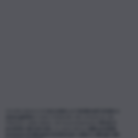
Un lotto (intero) di
cioccolato
pe
r intolleranti al latte e
senza glutine
è stato richiamato dal commercio dal
Ministero della Salute, che ha prontamente
ritirato il
prodotto dal mercato.
La causa deriva
dalla possibile
presenza di allergeni rischiosi per celiaci e allergici alle