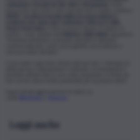
confezioni e formati da 500, 300 e 220 grammi.
Il lotto
interessato dai rischi e ritiro dal mercato è quello a numero
00025
,
con diversi termini minimi di conservazione e
scadenza che vanno dal 2 settembre 2026 al 21 dello
stesso mese/anno.
Il ritiro è invece datato 22 aprile e il
motivo, come chiarito dal
Ministero della Salute,
riguarda la
“Presenza di lattosio e proteine del latte in alimento
commercializzato come ‘senza glutine senza lattosio e
senza proteine del latte’”.
Il cioccolato è già stato ritirato dal mercato e chiunque ne
abbia ancora a disposizione è chiamato a riconsegnare il
prodotto all’esercizio in cui è stato acquistato, in modo da
non correre alcun rischio potenziale per la propria salute.
Segui tutti gli aggiornamenti di QdS.it sui
canali
WhatsApp
e
Telegram
Leggi anche