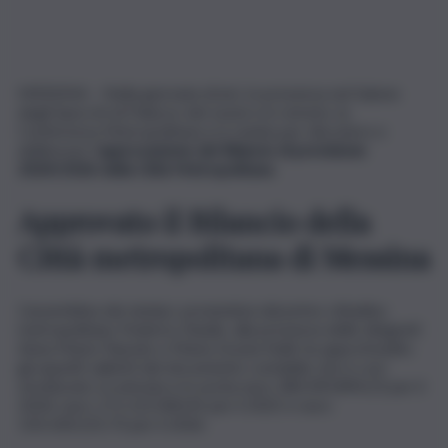
MESSINA – Nella giornata di ieri, in presenza nel Salone
degli Specchi di Palazzo dei Leoni e in remoto, la
Conferenza Metropolitana si è riunita per discutere e
deliberare l’
approvazione del Bilancio di previsione
2024/2026 della Città Metropolitana
.
Approvato il Bilancio della
Città metropolitana di Messina
L’assemblea dei sindaci, presieduta dal primo cittadino
metropolitano Federico Basile, alla presenza delle dirigenti
Anna Maria Tripodo e Maria Grazia Nulli, ha approfondito
gli aspetti salienti del documento contabile che è così
strutturato: in entrata e in uscita euro 383.093.894,23 per il
2024, euro 171.122.040,45 per il 2025 e euro
150.100.225,73 per il 2026.