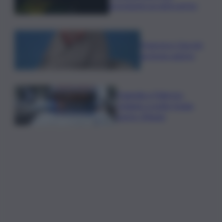
provvisorio ai voli in arrivo
Francesco Guccini
un bravo autore
Tragedia a Palermo:
schianto a notte fonda,
morto 19enne