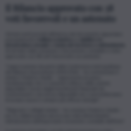
Il Bilancio approvato con 38
voti favorevoli e un astenuto
Gli interventi previsti all’interno del documento riguardano
principalmente l’
edilizia scolastica
, la
viabilità e le
infrastrutture stradali
, la
tutela del territorio e dell’ambiente.
Al termine della votazione, il documento contabile è stato
approvato con 38 voti favorevoli e un astenuto.
“L’approvazione da parte della Conferenza metropolitana
del Bilancio di previsione 2024/2026 – ha commentato il
sindaco Federico Basile – rappresenta un passo
fondamentale che ci consente l’utilizzo delle somme
disponibili e l’avvio degli investimenti finanziati da
trasferimenti o da risorse disponibili che ci permetteranno
di avviare nuove e sempre più efficaci sinergie”.
“Ringrazio i colleghi sindaci – ha concluso Federico Basile –
per la collaborazione ancora una volta determinante
nell’adozione dell’importante strumento contabile dell’Ente”.