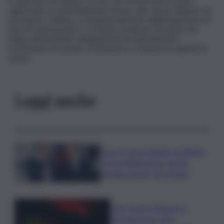
In apertura di seduta, con 42 voti favorevoli era stato
approvato un emendamento tecnico allo stesso Bilancio di
previsione, relativo a variazioni derivate dall’emanazione di
decreti assessoriali o a richieste di alcune Direzioni che
hanno determinato adeguamenti di stanziamento,
restituzioni di somme e istituzioni e creazioni di capitoli di
spesa.
Leggi anche
Caos in casa Catania, problemi
con la fideiussione: rischio
penalizzazione, gli scenari
Etna, nuove chiusure a
Fontanarossa; stop