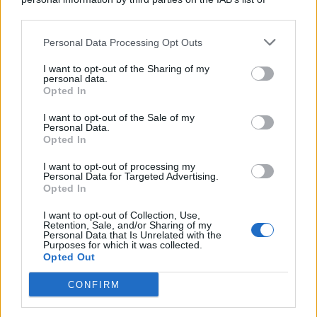
© 2026 | Ediservice s.r.l. 95126 Catania – Via Principe
downstream participants.
Nicola, 22 – P.IVA: 01153210875 – Cciaa Catania n.
Personal Data Processing Opt Outs
This information may also be disclosed by us to third parties
01153210875 – Quotidiano di Sicilia usufruisce dei
on the IAB’s List of Downstream Participants that may further
contributi di cui al D.lgs n. 70/2017
I want to opt-out of the Sharing of my
disclose it to other third parties.
personal data.
Opted In
I want to opt-out of the Sale of my
Personal Data.
Chi Siamo
Opted In
Fondazione Etica e Valori Marilù Tregua
Fondatore Carlo Alberto Tregua
Lavora con noi
I want to opt-out of processing my
Personal Data for Targeted Advertising.
Gerenza
Opted In
I want to opt-out of Collection, Use,
Retention, Sale, and/or Sharing of my
Personal Data that Is Unrelated with the
Purposes for which it was collected.
Opted Out
Scarica l’app
CONFIRM
Privacy Policy
Preferenze Privacy