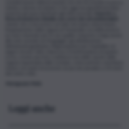
considerazione della profonda crisi che ha travolto la pesca,
ridotta a decine di natanti, il che oggi non giustificherebbe
neanche gli spazi destinati agli uffici portuali.
L’esposto a
firma di numerosi cittadini, non certo dei soli ambientalisti
,
chiede che si faccia luce sui fatti che hanno determinato
l’inquinamento della Laguna di Tonnarella con infiltrazioni in
un mare rinomato per le sue qualità. L’esposto si lega anche
alle note vicende sul ‘dragaggio’ già all’attenzione
dell’autorità giudiziaria. Ringraziandovi per l’ospitalità, mi
auguro di aver fatto chiarezza. A testimonianza di quanto
scrivo, vi invio una foto scattata in una delle vasche della
Laguna risparmiata dallo scempio, come potrete constatare
stanno cercando di azzerare un piccolo paradiso a 50 metri
dal centro città. .
Mariagrazia Melia
Leggi anche