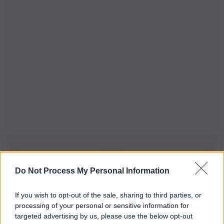
Do Not Process My Personal Information
Iscriviti alla nostra Newsletter
If you wish to opt-out of the sale, sharing to third parties, or
Iscriviti alla nostra newsletter per non perdere le ultime
processing of your personal or sensitive information for
novità
targeted advertising by us, please use the below opt-out