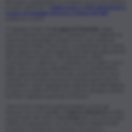
Riceviamo e pubblichiamo il contributo di una nostra lettrice
in merito all’articolo “
I fanghi tossici e i rifiuti abbandonati: è
scontro sul dragaggio del porto a Mazara del Vallo
”,
pubblicato su qds.it
“È singolare il fatto che
la Laguna di Tonnarella
, venga
ancora chiamata da qualcuno ‘Colmata B’, ciò malgrado sia
stata inclusa da biologi e studiosi tra le zone umide più
interessanti d’Italia. Com’è noto, recentemente due vasche
della Laguna sono state inquinate da rifiuti speciali prelevati
dal vicino fiume Mazaro. Fatti del genere, debbo
commentare a malincuore, continuano ad accadere solo in
Sicilia, altrove un’area naturalistica con le caratteristiche
della Laguna godrebbe di ben altra tutela! Ricordo che la
variante che avrebbe permesso l’urbanizzazione del sito
naturalistico venne rigettata già negli anni ‘80 dalla Regione,
lo stesso accadde nel 2003, in occasione dell’approvazione
del Piano regolatore generale di Mazara”.
“Non ho ben compreso quali potrebbero essere gli
interessi, non certo pubblici, di
ridurre a discarica
(tra l’altro
a pochi metri del centro città)
un’oasi
che, non solo ha tutto
il diritto di sopravvivere, ma che avrebbe indubbi risvolti
economici e turistici per i mazaresi. Ciò specie in