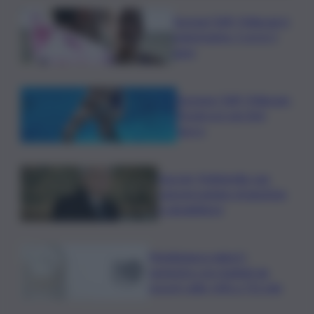
Europei Tuffi, Pellacani è
pokerissimo: 5 ori in 5
gare
Europeo Tuffi, Pellacani-
Pizzini oro nei 3mt
sincro
Guccini, Mattarella: sue
canzoni parlano di giustizia
e uguaglianza
Mediobanca sigla il I
semestre con risultati da
record, utile +6% a 711 mln