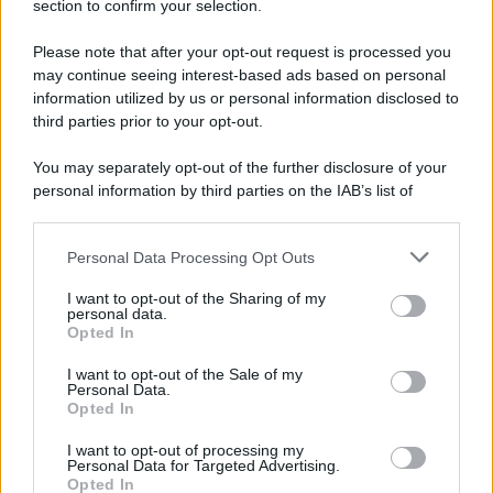
section to confirm your selection.
Iscriviti Ora
Please note that after your opt-out request is processed you
may continue seeing interest-based ads based on personal
information utilized by us or personal information disclosed to
third parties prior to your opt-out.
You may separately opt-out of the further disclosure of your
personal information by third parties on the IAB’s list of
© 2026 | Ediservice s.r.l. 95126 Catania – Via Principe
downstream participants.
Nicola, 22 – P.IVA: 01153210875 – Cciaa Catania n.
Personal Data Processing Opt Outs
This information may also be disclosed by us to third parties
01153210875 – Quotidiano di Sicilia usufruisce dei
on the IAB’s List of Downstream Participants that may further
contributi di cui al D.lgs n. 70/2017
I want to opt-out of the Sharing of my
disclose it to other third parties.
personal data.
Opted In
I want to opt-out of the Sale of my
Personal Data.
Chi Siamo
Opted In
Fondazione Etica e Valori Marilù Tregua
Fondatore Carlo Alberto Tregua
Lavora con noi
I want to opt-out of processing my
Personal Data for Targeted Advertising.
Gerenza
Opted In