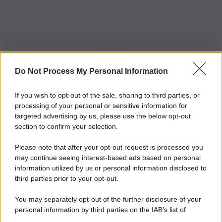
Do Not Process My Personal Information
Iscriviti alla nostra Newsletter
If you wish to opt-out of the sale, sharing to third parties, or
Iscriviti alla nostra newsletter per non perdere le ultime
processing of your personal or sensitive information for
novità
targeted advertising by us, please use the below opt-out
section to confirm your selection.
Iscriviti Ora
Please note that after your opt-out request is processed you
may continue seeing interest-based ads based on personal
information utilized by us or personal information disclosed to
third parties prior to your opt-out.
You may separately opt-out of the further disclosure of your
personal information by third parties on the IAB’s list of
© 2026 | Ediservice s.r.l. 95126 Catania – Via Principe
downstream participants.