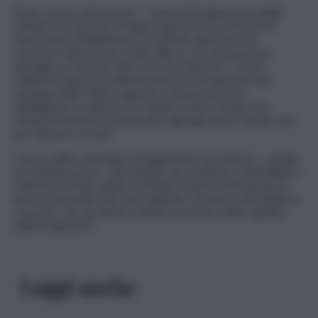
Roma, 16 ott. (askanews) – L’avvio del pagamento degli
anticipi Pac da parte di Agea rappresenta un’iniezione
importante di liquidità per le aziende agricole in un
momento delicato per molte filiere, tra cali dei prezzi
all’origine e aumento dei costi di produzione. Così la
Coldiretti esprime soddisfazione per l’erogazione dei
sostegni della Politica agricola comune da parte
dell’Agenzia e sollecita ad “andare avanti sempre più
tempestivamente nel garantire agli agricoltori tempi certi
per ottenere i fondi”.
“L’avvio della campagna di pagamenti concretizza – spiega
la confederazione – gli impegni che il ministro Lollobrigida e
il direttore Vitale stanno portando avanti anche grazie al
lavoro incessante del Caa Coldiretti. Un lavoro quotidiano e
costante, che sta dando risultati sul fronte della rapidità
delle erogazioni”.
Leggi anche