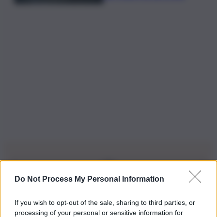
Do Not Process My Personal Information
Iscriviti alla nostra Newsletter
If you wish to opt-out of the sale, sharing to third parties, or
Iscriviti alla nostra newsletter per non perdere le ultime
processing of your personal or sensitive information for