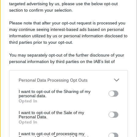
novità
targeted advertising by us, please use the below opt-out
section to confirm your selection.
Iscriviti Ora
Please note that after your opt-out request is processed you
may continue seeing interest-based ads based on personal
information utilized by us or personal information disclosed to
third parties prior to your opt-out.
You may separately opt-out of the further disclosure of your
personal information by third parties on the IAB’s list of
© 2026 | Ediservice s.r.l. 95126 Catania – Via Principe
downstream participants.
Nicola, 22 – P.IVA: 01153210875 – Cciaa Catania n.
Personal Data Processing Opt Outs
This information may also be disclosed by us to third parties
01153210875 – Quotidiano di Sicilia usufruisce dei
on the IAB’s List of Downstream Participants that may further
contributi di cui al D.lgs n. 70/2017
I want to opt-out of the Sharing of my
disclose it to other third parties.
personal data.
Opted In
I want to opt-out of the Sale of my
Personal Data.
Chi Siamo
Opted In
Fondazione Etica e Valori Marilù Tregua
Fondatore Carlo Alberto Tregua
Lavora con noi
I want to opt-out of processing my