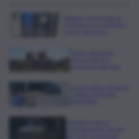
Bagheria, danni al Punto di
emergenza, forze dell’ordine
evitano aggressione
Turismo, Bluvacanze:
crescono giovani e
prenotazioni sotto data
Investe pedone e fugge nel
Catanese, denunciato
automobilista
Tragedia nel mare di
Lampedusa, morto giovane
sub colpito da gommone