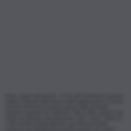
Roma, 16 giu. (askanews) – Il voto del Parlamento europeo
riunito in plenaria sulla riforma dell’Organizzazione Comune
dei Mercati (Ocm) recepisce alcune delle principali
richieste avanzate da Coldiretti e Filiera Italia, a partire dal
divieto di utilizzare denominazioni come “carne”, “bistecca”
o altri termini tradizionalmente associati ai prodotti
zootecnici per gli alimenti prodotti a partire da colture