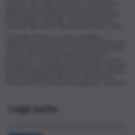
Coldiretti e Filiera Italia che esprimono soddisfazione e
ringraziano gli europarlamentari che hanno sostenuto
queste proposte insieme alle organizzazioni agricole di
Francia, Spagna e Portogallo, con un riconoscimento
particolare alla relatrice Céline Imart per il lavoro svolto.
“Un risultato che deve ora essere consolidato e
rappresentare una base di partenza in vista della prossima
revisione dell’Ocm post 2027. Tra le priorità future rientra
anche la costruzione di un sistema più efficace di
prevenzione e risposta alle crisi, inclusa l’ipotesi di scorte
strategiche per fronteggiare shock di mercato e garantire
la sicurezza degli approvvigionamenti alimentari. Un tema
già al centro dell’attività del relatore del Parlamento
europeo sull’Ocm, l’eurodeputato Sargiacomo”, concludono.
Leggi anche