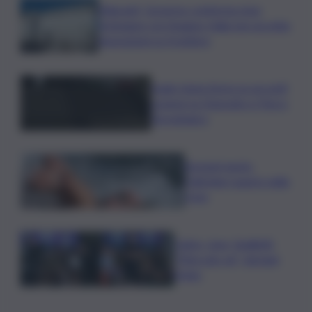
Migranti, Governo conferma stop
Schengen con Spagna: Italia non accetta
imposizioni su frontiere
Sogin: bene Arera su acconti
sospesi su Deposito e Parco
Tecnologico
Europei nuoto,
Paltrinieri quarto nella
3 km
Calcio, Juve, Spalletti:
“Mercato ok”, domani
l’Inter