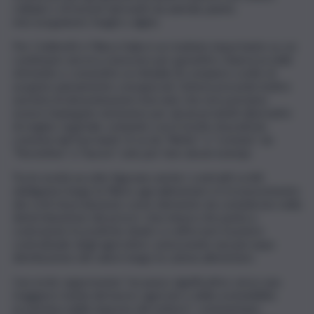
cellulari o di tessuti derivanti da animali, piante,
microorganismi, funghi o alghe.
Per Coldiretti e Filiera Italia è un risultato importante su cui
continuare ancora a lavorare per garantire chiarezza nelle
etichette e consentire ai cittadini di compiere scelte di
acquisto pienamente consapevoli. L’intesa prevede inoltre
una lista di denominazioni riservate che non potranno
essere impiegate nemmeno per alcuni prodotti alternativi
di origine vegetale, evitando così il rischio di pratiche
commerciali fuorvianti. Si va da “filetto” a “costata”, da
“fiorentina” a “bacon”, solo per fare alcuni esempi.
Tra le novità accolte figurano anche i contratti scritti
obbligatori lungo le filiere agroalimentari e il riconoscimento
dei costi di produzione come elemento da considerare nella
determinazione dei prezzi. Una misura che punta a
contrastare le pratiche sleali e a rafforzare il potere
contrattuale degli agricoltori, assicurando una più equa
distribuzione del valore lungo la catena alimentare.
L’accordo rappresenta “un passo significativo verso una
maggiore tutela del lavoro agricolo e della sostenibilità
economica delle imprese del settore”, commentano