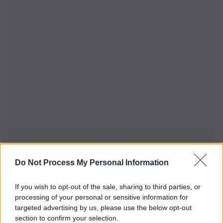
Do Not Process My Personal Information
Iscriviti alla nostra Newsletter
If you wish to opt-out of the sale, sharing to third parties, or
Iscriviti alla nostra newsletter per non perdere le ultime
processing of your personal or sensitive information for
novità
targeted advertising by us, please use the below opt-out
section to confirm your selection.
Iscriviti Ora