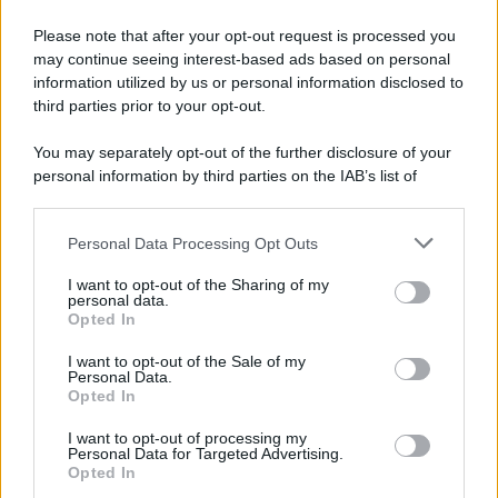
Please note that after your opt-out request is processed you
may continue seeing interest-based ads based on personal
information utilized by us or personal information disclosed to
third parties prior to your opt-out.
You may separately opt-out of the further disclosure of your
personal information by third parties on the IAB’s list of
© 2026 | Ediservice s.r.l. 95126 Catania – Via Principe
downstream participants.
Nicola, 22 – P.IVA: 01153210875 – Cciaa Catania n.
Personal Data Processing Opt Outs
This information may also be disclosed by us to third parties
01153210875 – Quotidiano di Sicilia usufruisce dei
on the IAB’s List of Downstream Participants that may further
contributi di cui al D.lgs n. 70/2017
I want to opt-out of the Sharing of my
disclose it to other third parties.
personal data.
Opted In
I want to opt-out of the Sale of my
Personal Data.
Chi Siamo
Opted In
Fondazione Etica e Valori Marilù Tregua
Fondatore Carlo Alberto Tregua
Lavora con noi
I want to opt-out of processing my
Personal Data for Targeted Advertising.
Gerenza
Opted In