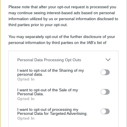
Please note that after your opt-out request is processed you
may continue seeing interest-based ads based on personal
information utilized by us or personal information disclosed to
third parties prior to your opt-out.
You may separately opt-out of the further disclosure of your
personal information by third parties on the IAB’s list of
© 2026 | Ediservice s.r.l. 95126 Catania – Via Principe
downstream participants.
Nicola, 22 – P.IVA: 01153210875 – Cciaa Catania n.
Personal Data Processing Opt Outs
This information may also be disclosed by us to third parties
01153210875 – Quotidiano di Sicilia usufruisce dei
on the IAB’s List of Downstream Participants that may further
contributi di cui al D.lgs n. 70/2017
I want to opt-out of the Sharing of my
disclose it to other third parties.
personal data.
Opted In
I want to opt-out of the Sale of my
Personal Data.
Chi Siamo
Opted In
Fondazione Etica e Valori Marilù Tregua
Fondatore Carlo Alberto Tregua
Lavora con noi
I want to opt-out of processing my
Personal Data for Targeted Advertising.
Gerenza
Opted In