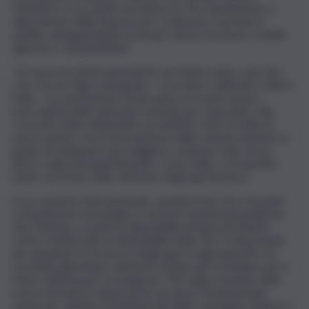
L’obiettivo è ora quello di mettere le Tea rapidamente a
disposizione delle imprese per continuare a produrre
qualità, salvaguardando al tempo stesso territorio, reddito
agricolo e competitività”.
“Le nuove tecniche genomiche non hanno nulla a che fare
con i vecchi Ogm transgenici – ricordano Coldiretti e Filiera
Italia – ma permettono di riprodurre in modo mirato i
meccanismi della selezione naturale per rispondere alle
crescenti sfide ambientali e produttive, Non si tratta di
nuove specie, ma di un’evoluzione delle varietà esistenti, in
grado di sviluppare una maggiore resistenza allo stress
idrico e alle principali fitopatie, come l’oidio, con benefici
anche sul fronte della riduzione degli agrofarmaci”.
In un contesto internazionale caratterizzato da crescente
competizione tecnologica e da forti tensioni geopolitiche
che mettono a rischio la disponibilità di input produttivi
come i fertilizzanti, la disponibilità delle Tea “è importante
per garantire la sicurezza degli approvvigionamenti e la
sovranità alimentare, divenuta sempre più strategica per il
futuro dell’Europa”, proseguono. Ma l’approvazione della
nuova normativa rappresenta un passo fondamentale
anche per tutelare la biodiversità delle campagne italiane e