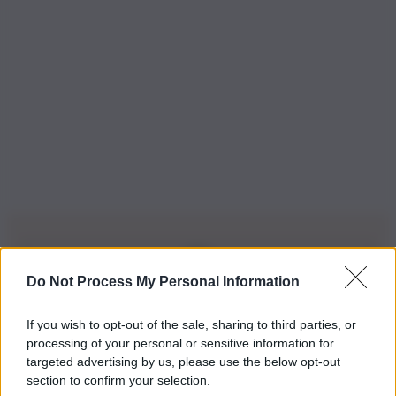
Do Not Process My Personal Information
Iscriviti alla nostra Newsletter
If you wish to opt-out of the sale, sharing to third parties, or
Iscriviti alla nostra newsletter per non perdere le ultime
processing of your personal or sensitive information for
novità
targeted advertising by us, please use the below opt-out
section to confirm your selection.
Iscriviti Ora