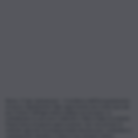
Roma, 17 giu. (askanews) – Il via libera dell’Europarlamento
al nuovo regolamento Ngt rappresenta una svolta epocale
per il futuro dell’agricoltura italiana ed europea. Lo
sottolineano in una nota Coldiretti e Filiera Italia ricordando
l’importanza di questa approvazione “per non privare le
aziende agricole di un’opportunità decisiva per combattere i
cambiamenti climatici e ridurre l’uso di input chimici.