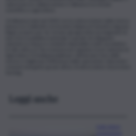
valorizzare la collaborazione e l’alleanza tra mondo
scientifico e agricoltura.
Un’alleanza nata nel 2020 con la sottoscrizione della storica
intesa tra Coldiretti e la Società Italiana di Genetica Agraria
(Siga), proprio per far tornare gli agricoltori protagonisti di
una ricerca pubblica nazionale, in grado di sviluppare
soluzioni su misura e renderle disponibili a tutti i produttori.
In tale ottica, le Tea si inseriscono appieno tra le soluzioni di
Agricoltura 5.0 indispensabili per ottimizzare l’uso delle
risorse e migliorare l’efficienza delle operazioni, riducendo i
consumi energetici grazie all’uso di attrezzature di precision
farming.
Leggi anche
Isole minori,
sospensione