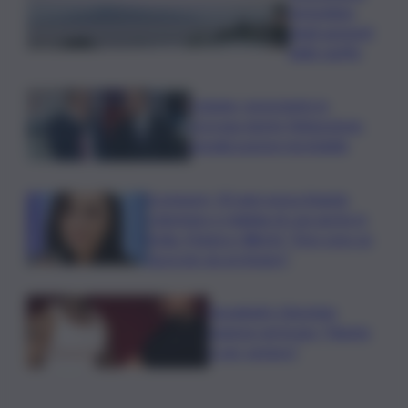
immediata
degli aumenti
delle tariffe
Catania, nonostante la
proroga niente fideiussione:
penalizzazione inevitabile
Scomparsi, 30 anni senza Angela
Celentano e migliaia di casi anche in
Sicilia. Manisco World: “Non sono un
fascicolo da archiviare”
Sayanbull e Sinomine
insieme nel brano “Niente
è per sempre”