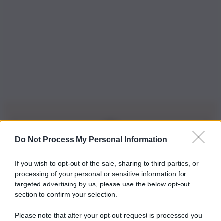
Do Not Process My Personal Information
Iscriviti alla nostra Newsletter
If you wish to opt-out of the sale, sharing to third parties, or
Iscriviti alla nostra newsletter per non perdere le ultime
processing of your personal or sensitive information for
novità
targeted advertising by us, please use the below opt-out
section to confirm your selection.
Iscriviti Ora
Please note that after your opt-out request is processed you