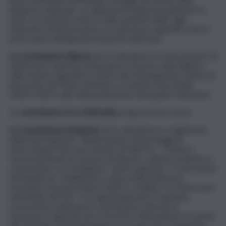
dirigenza regionale. La valutazione degli emendamenti al
testo, le proposte emerse nelle audizioni delle sigle
sindacali e l’interlocuzione con il governo regionale sono in
primo piano nell’agenda di questa settimana.
La commissione Bilancio
ha in calendario il riconoscimento di
debiti fuori copertura finanziaria e il parere sulla delibera
della Giunta regionale in merito alla rimodulazione di linee di
intervento del Piano di Azione e coesione (Pac) Sicilia
20027-2013 e alla rideterminazione del quadro finanziario.
La
commissioni Ue e Antimafia
programmano i lavori.
La commissione Ambiente
ha in calendario lo svolgimento
delle interrogazioni: “Realizzazione di parcheggi di
interscambio tram nel Comune di Palermo”; “Fondi ex
Gescal destinati al Comune di Palermo, edilizia scolastica e
convenzione con la Regione”. L’interrogazione: “Concessione
demaniale per stabilimento a Barcarello (Palermo),
normativa europea Natura 2000 e conflitto con l’intervento
nell’ambito del Pnrr” è in agenda giovedì 21 gennaio.
La prossima settimana in commissione interverrà
l’assessore regionale per il Territorio nell’audizione in merito
alle iniziative da intraprendere per assicurare il rispristino