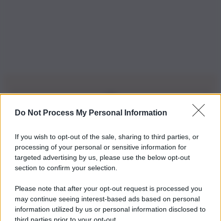
Do Not Process My Personal Information
Iscriviti alla nostra Newsletter
If you wish to opt-out of the sale, sharing to third parties, or
Iscriviti alla nostra newsletter per non perdere le ultime
processing of your personal or sensitive information for
novità
targeted advertising by us, please use the below opt-out
section to confirm your selection.
Iscriviti Ora
Please note that after your opt-out request is processed you
may continue seeing interest-based ads based on personal
information utilized by us or personal information disclosed to
third parties prior to your opt-out.