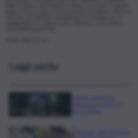
dell’ecosistema dei Pantani di Gelsari e di Lentini ricadenti
lungo la fascia costiera tra le provincie di Catania e Siracusa.
L’incontro ha l’obiettivo di individuare le strategie per la
salvaguardia e la valorizzazione dell’intera zona umida a
tutela della biodiversità.
Twitter:@gionaccari
Leggi anche
I Barisei: vendemmia
notturna per tutelare chi
lavora nei filari
Nintendo, utili +53,5% nel