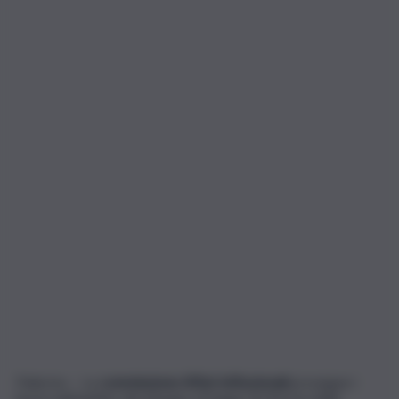
Palermo – La
commissione Affari istituzionali
prosegue i
lavori nell’ambito del disegno di legge di riforma della