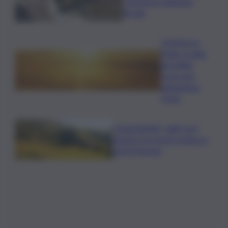
I trimestre dell’anno
fiscale
Il Meteo in
Sicilia, il caldo
da bollino
rosso non
abbandona
l’Isola
”DoloViniMiti”: dall’1 al 4
ottobre tra Val di Cembra e
Val di Fiemme