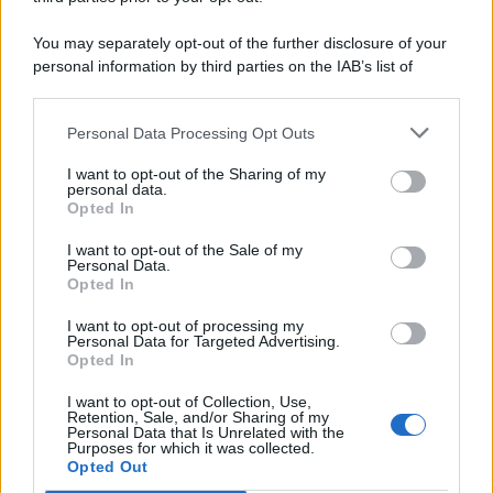
You may separately opt-out of the further disclosure of your
personal information by third parties on the IAB’s list of
© 2026 | Ediservice s.r.l. 95126 Catania – Via Principe
downstream participants.
Nicola, 22 – P.IVA: 01153210875 – Cciaa Catania n.
Personal Data Processing Opt Outs
This information may also be disclosed by us to third parties
01153210875 – Quotidiano di Sicilia usufruisce dei
on the IAB’s List of Downstream Participants that may further
contributi di cui al D.lgs n. 70/2017
I want to opt-out of the Sharing of my
disclose it to other third parties.
personal data.
Opted In
I want to opt-out of the Sale of my
Personal Data.
Chi Siamo
Opted In
Fondazione Etica e Valori Marilù Tregua
Fondatore Carlo Alberto Tregua
Lavora con noi
I want to opt-out of processing my
Personal Data for Targeted Advertising.
Gerenza
Opted In
I want to opt-out of Collection, Use,
Retention, Sale, and/or Sharing of my
Personal Data that Is Unrelated with the
Purposes for which it was collected.
Opted Out
Scarica l’app