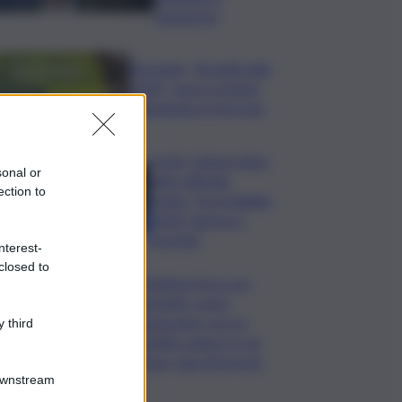
Santanchè
Bevande, “BrauBeviale
2026”: nuovi consumi
ridisegnano il mercato
Covid, Campo largo
sonal or
unito difende
ection to
Conte: “ha ristabilito
verità, destra si
arrenda”
nterest-
closed to
Chiedono l’ora a un
passante, poi lo
minacciano con un
 third
coltello: panico in via
Etnea, due gli arresti
Downstream