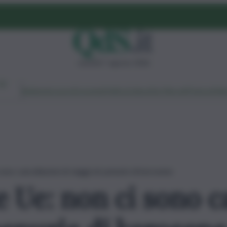
venerdì 7 agosto 2026
Ambiente
Lavoro
Economia
Politica
Cultura
Dai Mercati
Podcast
Vid
ono cancellazioni di viaggi né penurie di kerosene
Ue: non ci sono ca