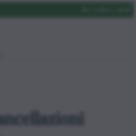
eo
ncellazioni