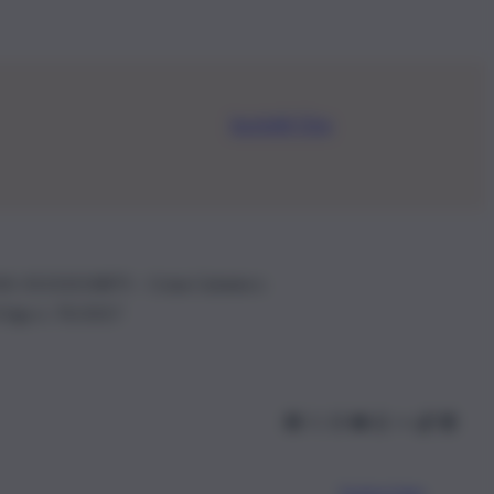
Iscriviti Ora
.IVA: 01153210875 – Cciaa Catania n.
 D.lgs n. 70/2017
Scarica l’app