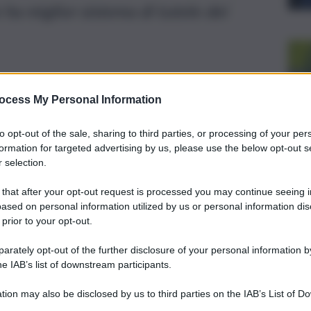
 ha miglior sistema di tutele dei
ocess My Personal Information
to opt-out of the sale, sharing to third parties, or processing of your per
formation for targeted advertising by us, please use the below opt-out s
 selection.
 that after your opt-out request is processed you may continue seeing i
ased on personal information utilized by us or personal information dis
 prior to your opt-out.
rately opt-out of the further disclosure of your personal information by
he IAB’s list of downstream participants.
on si registrano cancellazioni di massa di prenotazioni di
tion may also be disclosed by us to third parties on the IAB’s List of 
aumento rispetto allo scorso anno, né tantomeno penurie di
 that may further disclose it to other third parties.