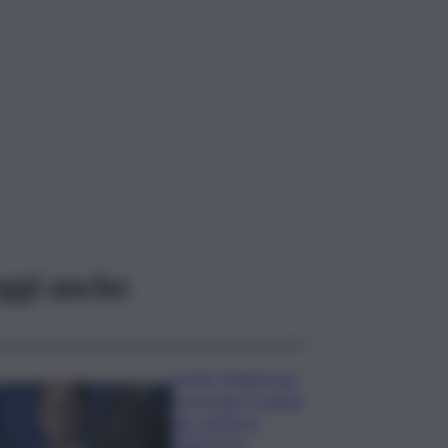
ggi anche
Conte: Meloni non
ha trovato 5 minuti
per verità su
Delmastro-