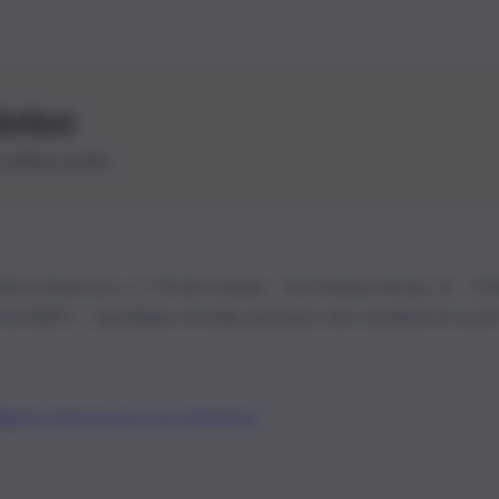
letter
le ultime novità
26 | Ediservice s.r.l. 95126 Catania – Via Principe Nicola, 22 – P
3210875 – Quotidiano di Sicilia usufruisce dei contributi di cui al
Alberto Tregua
Lavora con noi
Gerenza