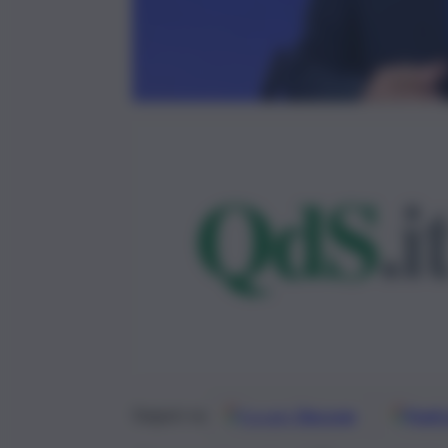
Google
Discover
Fonti 
Seguici su