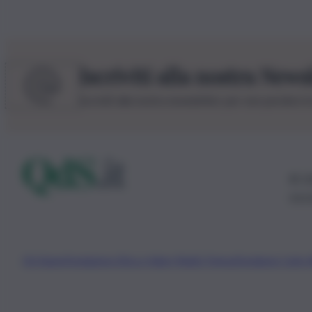
Iscriviti alla nostra News
Iscriviti alla nostra newsletter per non perdere 
© 20
0115
Chi Siamo
Fondazione Etica e Valori Marilù Tregua
Fondatore Carlo 