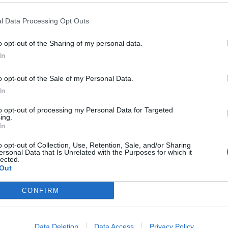
ato il commissario europeo ai Trasporti, Apostolos
l Data Processing Opt Outs
ior sistema a livello mondiale per quanto riguarda la
tto -. E questo è un messaggio molto importante sia per gli
o opt-out of the Sharing of my personal data.
no venire a visitare l’Europa, che è, vi ricordo, la prima
In
e – ha aggiunto l’eurocommissario – e sicuramente
o opt-out of the Sale of my Personal Data.
essati a venire in Europa a farlo: non vi deluderà non ci
In
ranno particolarmente piacevoli”. (fonte immagine:
to opt-out of processing my Personal Data for Targeted
ing.
In
o opt-out of Collection, Use, Retention, Sale, and/or Sharing
ersonal Data that Is Unrelated with the Purposes for which it
lected.
Out
CONFIRM
Data Deletion
Data Access
Privacy Policy